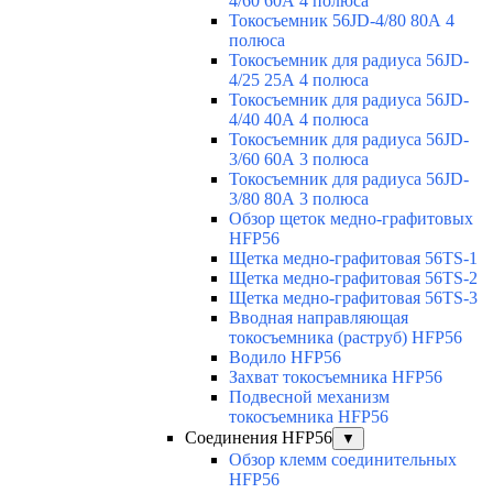
4/60 60А 4 полюса
Токосъемник 56JD-4/80 80А 4
полюса
Токосъемник для радиуса 56JD-
4/25 25А 4 полюса
Токосъемник для радиуса 56JD-
4/40 40А 4 полюса
Токосъемник для радиуса 56JD-
3/60 60А 3 полюса
Токосъемник для радиуса 56JD-
3/80 80А 3 полюса
Обзор щеток медно-графитовых
HFP56
Щетка медно-графитовая 56TS-1
Щетка медно-графитовая 56TS-2
Щетка медно-графитовая 56TS-3
Вводная направляющая
токосъемника (раструб) HFP56
Водило HFP56
Захват токосъемника HFP56
Подвесной механизм
токосъемника HFP56
Соединения HFP56
▼
Обзор клемм соединительных
HFP56