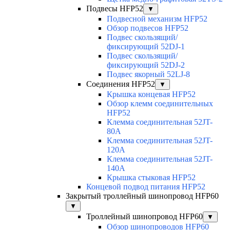
Подвесы HFP52
▼
Подвесной механизм HFP52
Обзор подвесов HFP52
Подвес скользящий/
фиксирующий 52DJ-1
Подвес скользящий/
фиксирующий 52DJ-2
Подвес якорный 52LJ-8
Соединения HFP52
▼
Крышка концевая HFP52
Обзор клемм соединительных
HFP52
Клемма соединительная 52JT-
80A
Клемма соединительная 52JT-
120A
Клемма соединительная 52JT-
140A
Крышка стыковая HFP52
Концевой подвод питания HFP52
Закрытый троллейный шинопровод HFP60
▼
Троллейный шинопровод HFP60
▼
Обзор шинопроводов HFP60