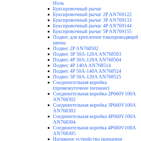
Ноль
Буксировочный рычаг
Буксировочный рычаг 2P AN769122
Буксировочный рычаг 3P AN769133
Буксировочный рычаг 4P AN769144
Буксировочный рычаг 5P AN769155
Подвес для крепления токопроводящей
шины
Подвес 2P AN768502
Подвес 3P 50A-120A AN768503
Подвес 4P 50A-120A AN768504
Подвес 4P 140A AN768514
Подвес 4P 50A-140A AN768524
Подвес 5P 50A-120A AN768525
Соединительная коробка
(промежуточное питание)
Соединительная коробка 2P660V100A
AN768302
Соединительная коробка 3P660V100A
AN768303
Соединительная коробка 4P660V100A
AN768304
Соединительная коробка 4P660V100A
AN768305
Натяжное устройство (концевое