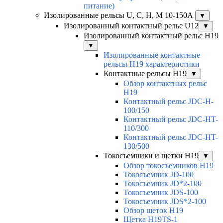
питание)
Изолированные рельсы U, C, H, M 10-150А
▼
Изолированный контактный рельс U12
▼
Изолированный контактный рельс Н19
▼
Изолированные контактные
рельсы Н19 характеристики
Контактные рельсы H19
▼
Обзор контактных рельс
H19
Контактный рельс JDC-H-
100/150
Контактный рельс JDC-HT-
110/300
Контактный рельс JDC-HT-
130/500
Токосъемники и щетки H19
▼
Обзор токосъемников H19
Токосъемник JD-100
Токосъемник JD*2-100
Токосъемник JDS-100
Токосъемник JDS*2-100
Обзор щеток H19
Щетка H19TS-1