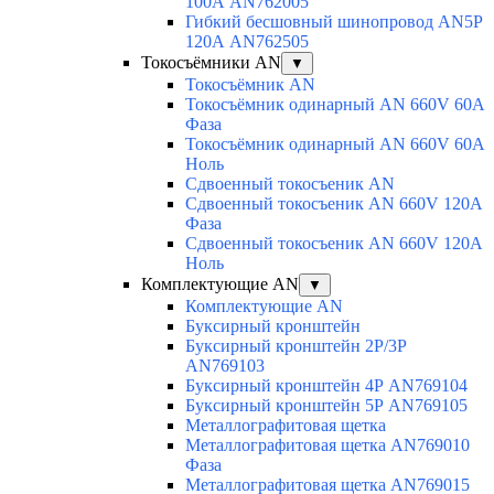
100А AN762005
Гибкий бесшовный шинопровод AN5P
120А AN762505
Токосъёмники AN
▼
Токосъёмник AN
Токосъёмник одинарный AN 660V 60A
Фаза
Токосъёмник одинарный AN 660V 60A
Ноль
Сдвоенный токосъеник AN
Сдвоенный токосъеник AN 660V 120A
Фаза
Сдвоенный токосъеник AN 660V 120A
Ноль
Комплектующие AN
▼
Комплектующие AN
Буксирный кронштейн
Буксирный кронштейн 2Р/3Р
AN769103
Буксирный кронштейн 4Р AN769104
Буксирный кронштейн 5Р AN769105
Металлографитовая щетка
Металлографитовая щетка AN769010
Фаза
Металлографитовая щетка AN769015