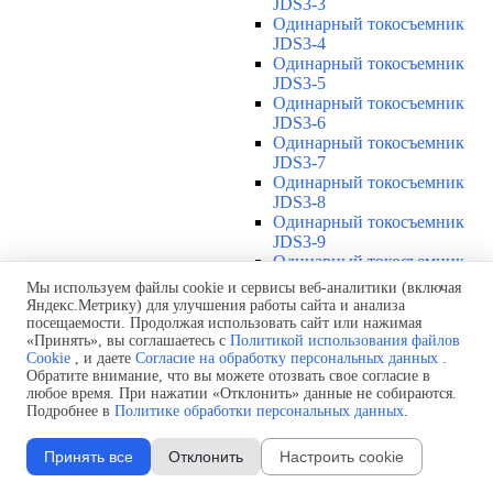
JDS3-3
Одинарный токосъемник
JDS3-4
Одинарный токосъемник
JDS3-5
Одинарный токосъемник
JDS3-6
Одинарный токосъемник
JDS3-7
Одинарный токосъемник
JDS3-8
Одинарный токосъемник
JDS3-9
Одинарный токосъемник
JDS3-10
Мы используем файлы cookie и сервисы веб-аналитики (включая
Одинарный токосъемник
Яндекс.Метрику) для улучшения работы сайта и анализа
JDS3-11
посещаемости. Продолжая использовать сайт или нажимая
Одинарный токосъемник
«Принять», вы соглашаетесь с
Политикой использования файлов
Cookie
, и даете
Согласие на обработку персональных данных
.
JDS3-12
Обратите внимание, что вы можете отозвать свое согласие в
Соединения U12
▼
любое время. При нажатии «Отклонить» данные не собираются.
Защитная оболочка для
Подробнее в
Политике обработки персональных данных
.
соединений U12
Стыковочное соединение U12
Принять все
Отклонить
Настроить cookie
Подводы питания U12
▼
Линейный подвод питания U12