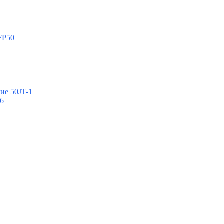
FP50
ие 50JT-1
-6