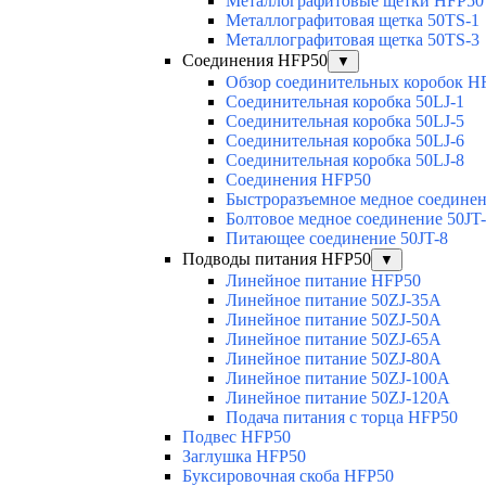
Металлографитовые щетки HFP50
Металлографитовая щетка 50TS-1
Металлографитовая щетка 50TS-3
Соединения HFP50
▼
Обзор соединительных коробок H
Соединительная коробка 50LJ-1
Соединительная коробка 50LJ-5
Соединительная коробка 50LJ-6
Соединительная коробка 50LJ-8
Соединения HFP50
Быстроразъемное медное соединен
Болтовое медное соединение 50JT
Питающее соединение 50JT-8
Подводы питания HFP50
▼
Линейное питание HFP50
Линейное питание 50ZJ-35A
Линейное питание 50ZJ-50A
Линейное питание 50ZJ-65A
Линейное питание 50ZJ-80A
Линейное питание 50ZJ-100A
Линейное питание 50ZJ-120A
Подача питания с торца HFP50
Подвес HFP50
Заглушка HFP50
Буксировочная скоба HFP50