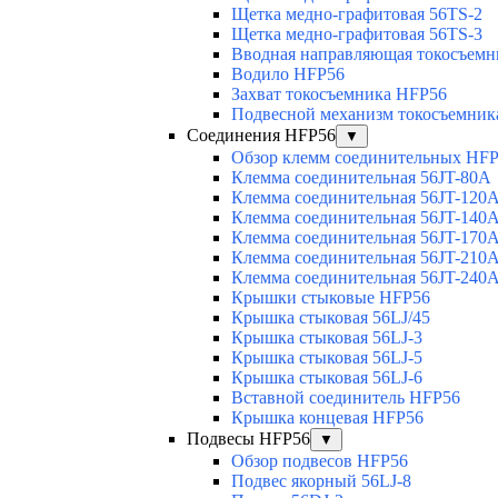
Щетка медно-графитовая 56TS-2
Щетка медно-графитовая 56TS-3
Вводная направляющая токосъемни
Водило HFP56
Захват токосъемника HFP56
Подвесной механизм токосъемник
Соединения HFP56
▼
Обзор клемм соединительных HF
Клемма соединительная 56JT-80A
Клемма соединительная 56JT-120
Клемма соединительная 56JT-140
Клемма соединительная 56JT-170
Клемма соединительная 56JT-210
Клемма соединительная 56JT-240
Крышки стыковые HFP56
Крышка стыковая 56LJ/45
Крышка стыковая 56LJ-3
Крышка стыковая 56LJ-5
Крышка стыковая 56LJ-6
Вставной соединитель HFP56
Крышка концевая HFP56
Подвесы HFP56
▼
Обзор подвесов HFP56
Подвес якорный 56LJ-8