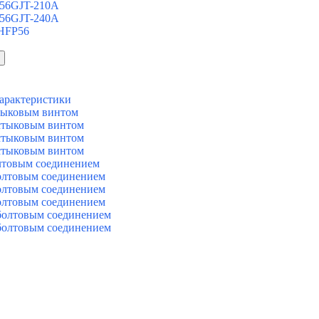
 56GJT-210A
 56GJT-240A
 HFP56
арактеристики
тыковым винтом
стыковым винтом
стыковым винтом
стыковым винтом
лтовым соединением
олтовым соединением
олтовым соединением
олтовым соединением
болтовым соединением
болтовым соединением