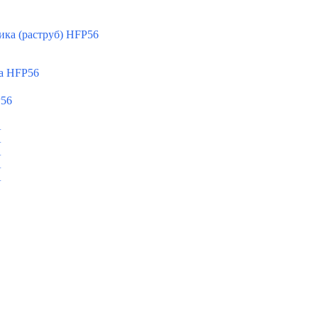
ка (раструб) HFP56
а HFP56
P56
A
A
A
A
A