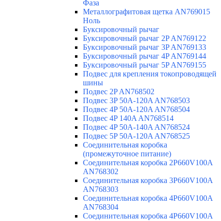
Фаза
Металлографитовая щетка AN769015
Ноль
Буксировочный рычаг
Буксировочный рычаг 2P AN769122
Буксировочный рычаг 3P AN769133
Буксировочный рычаг 4P AN769144
Буксировочный рычаг 5P AN769155
Подвес для крепления токопроводящей
шины
Подвес 2P AN768502
Подвес 3P 50A-120A AN768503
Подвес 4P 50A-120A AN768504
Подвес 4P 140A AN768514
Подвес 4P 50A-140A AN768524
Подвес 5P 50A-120A AN768525
Соединительная коробка
(промежуточное питание)
Соединительная коробка 2P660V100A
AN768302
Соединительная коробка 3P660V100A
AN768303
Соединительная коробка 4P660V100A
AN768304
Соединительная коробка 4P660V100A