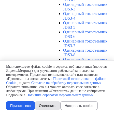
Одинарный токосъемник
JDS3-3
Одинарный токосъемник
JDS3-4
Одинарный токосъемник
JDS3-5
Одинарный токосъемник
JDS3-6
Одинарный токосъемник
JDS3-7
Одинарный токосъемник
JDS3-8
Одинарный токосъемник
JDS3-9
Мы используем файлы cookie и сервисы веб-аналитики (включая
Одинарный токосъемник
Яндекс.Метрику) для улучшения работы сайта и анализа
JDS3-10
посещаемости. Продолжая использовать сайт или нажимая
Одинарный токосъемник
«Принять», вы соглашаетесь с
Политикой использования файлов
JDS3-11
Cookie
, и даете
Согласие на обработку персональных данных
.
Одинарный токосъемник
Обратите внимание, что вы можете отозвать свое согласие в
любое время. При нажатии «Отклонить» данные не собираются.
JDS3-12
Подробнее в
Политике обработки персональных данных
.
Соединения U12
▼
Защитная оболочка для
Принять все
Отклонить
Настроить cookie
соединений U12
Стыковочное соединение U12