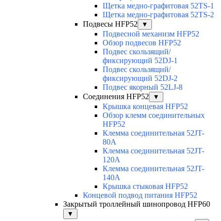
Щетка медно-графитовая 52TS-1
Щетка медно-графитовая 52TS-2
Подвесы HFP52
▼
Подвесной механизм HFP52
Обзор подвесов HFP52
Подвес скользящий/
фиксирующий 52DJ-1
Подвес скользящий/
фиксирующий 52DJ-2
Подвес якорный 52LJ-8
Соединения HFP52
▼
Крышка концевая HFP52
Обзор клемм соединительных
HFP52
Клемма соединительная 52JT-
80A
Клемма соединительная 52JT-
120A
Клемма соединительная 52JT-
140A
Крышка стыковая HFP52
Концевой подвод питания HFP52
Закрытый троллейный шинопровод HFP60
▼