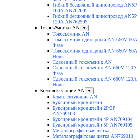
Гибкий бесшовный шинопровод AN5P
100А AN762005
Гибкий бесшовный шинопровод AN5P
120А AN762505
Токосъёмники AN
▼
Токосъёмник AN
Токосъёмник одинарный AN 660V 60A
Фаза
Токосъёмник одинарный AN 660V 60A
Ноль
Сдвоенный токосъеник AN
Сдвоенный токосъеник AN 660V 120A
Фаза
Сдвоенный токосъеник AN 660V 120A
Ноль
Комплектующие AN
▼
Комплектующие AN
Буксирный кронштейн
Буксирный кронштейн 2Р/3Р
AN769103
Буксирный кронштейн 4Р AN769104
Буксирный кронштейн 5Р AN769105
Металлографитовая щетка
Металлографитовая щетка AN769010