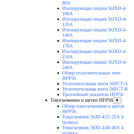
80A
Изолирующая секция 56JXD-4-
100A
Изолирующая секция 56JXD-4-
120A
Изолирующая секция 56JXD-4-
140A
Изолирующая секция 56JXD-4-
170A
Изолирующая секция 56JXD-4-
210A
Изолирующая секция 56JXD-4-
240A
Обзор уплотнительных лент
HFP56
Уплотнительная лента 56FCT-A
Уплотнительная лента 56FCT-B
Троллейный указатель HFP56
Токосъемники и щетки HFP56
▼
Обзор токосъемников и щеток
HFP56
Токосъемник 56JD-4/25 25А 4
полюса
Токосъемник 56JD-4/40 40А 4
полюса