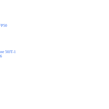
FP50
ие 50JT-1
-6