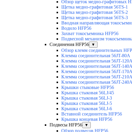
Обзор щеток медно-графитовых H
Щетка медно-графитовая 56TS-1
Щетка медно-графитовая 56TS-2
Щетка медно-графитовая 56TS-3
Вводная направляющая токосъемни
Водило HFP56
Захват токосъемника HFP56
Подвесной механизм токосъемник
Соединения HFP56
▼
Обзор клемм соединительных HF
Клемма соединительная 56JT-80A
Клемма соединительная 56JT-120
Клемма соединительная 56JT-140
Клемма соединительная 56JT-170
Клемма соединительная 56JT-210
Клемма соединительная 56JT-240
Крышки стыковые HFP56
Крышка стыковая 56LJ/45
Крышка стыковая 56LJ-3
Крышка стыковая 56LJ-5
Крышка стыковая 56LJ-6
Вставной соединитель HFP56
Крышка концевая HFP56
Подвесы HFP56
▼
Обзор подвесов HFP56