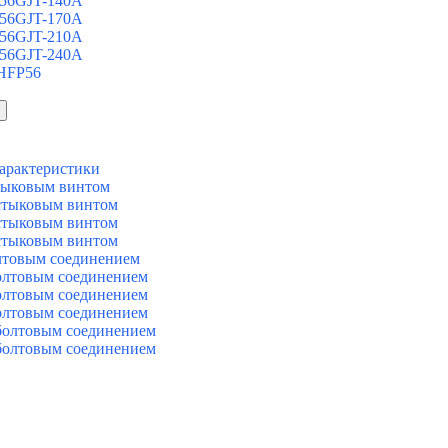
 56GJT-140A
 56GJT-170A
 56GJT-210A
 56GJT-240A
 HFP56
арактеристики
тыковым винтом
стыковым винтом
стыковым винтом
стыковым винтом
лтовым соединением
олтовым соединением
олтовым соединением
олтовым соединением
болтовым соединением
болтовым соединением