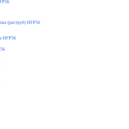
FP56
ка (раструб) HFP56
а HFP56
P56
A
A
A
A
A