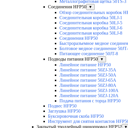
Металлографитовая щетка 50TS-3
Соединения HFP50
▼
Обзор соединительных коробок H
Соединительная коробка 50LJ-1
Соединительная коробка 50LJ-5
Соединительная коробка 50LJ-6
Соединительная коробка 50LJ-8
Соединения HFP50
Быстроразъемное медное соединен
Болтовое медное соединение 50JT
Питающее соединение 50JT-8
Подводы питания HFP50
▼
Линейное питание HFP50
Линейное питание 50ZJ-35A
Линейное питание 50ZJ-50A
Линейное питание 50ZJ-65A
Линейное питание 50ZJ-80A
Линейное питание 50ZJ-100A
Линейное питание 50ZJ-120A
Подача питания с торца HFP50
Подвес HFP50
Заглушка HFP50
Буксировочная скоба HFP50
Инструмент для снятия контактов HFP5
Закрытый троллейный шинопровод HFP52
▼