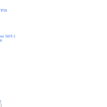
FP50
ие 50JT-1
-6
0