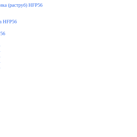
ка (раструб) HFP56
а HFP56
P56
A
A
A
A
A