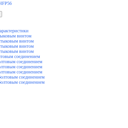
 HFP56
арактеристики
тыковым винтом
стыковым винтом
стыковым винтом
стыковым винтом
лтовым соединением
олтовым соединением
олтовым соединением
олтовым соединением
болтовым соединением
болтовым соединением