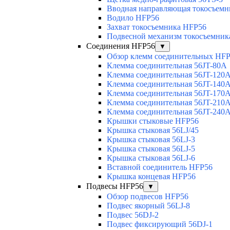
Вводная направляющая токосъемни
Водило HFP56
Захват токосъемника HFP56
Подвесной механизм токосъемник
Соединения HFP56
▼
Обзор клемм соединительных HF
Клемма соединительная 56JT-80A
Клемма соединительная 56JT-120
Клемма соединительная 56JT-140
Клемма соединительная 56JT-170
Клемма соединительная 56JT-210
Клемма соединительная 56JT-240
Крышки стыковые HFP56
Крышка стыковая 56LJ/45
Крышка стыковая 56LJ-3
Крышка стыковая 56LJ-5
Крышка стыковая 56LJ-6
Вставной соединитель HFP56
Крышка концевая HFP56
Подвесы HFP56
▼
Обзор подвесов HFP56
Подвес якорный 56LJ-8
Подвес 56DJ-2
Подвес фиксирующий 56DJ-1