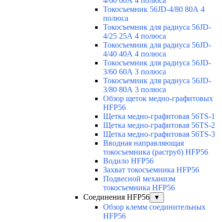
4/60 60А 4 полюса
Токосъемник 56JD-4/80 80А 4
полюса
Токосъемник для радиуса 56JD-
4/25 25А 4 полюса
Токосъемник для радиуса 56JD-
4/40 40А 4 полюса
Токосъемник для радиуса 56JD-
3/60 60А 3 полюса
Токосъемник для радиуса 56JD-
3/80 80А 3 полюса
Обзор щеток медно-графитовых
HFP56
Щетка медно-графитовая 56TS-1
Щетка медно-графитовая 56TS-2
Щетка медно-графитовая 56TS-3
Вводная направляющая
токосъемника (раструб) HFP56
Водило HFP56
Захват токосъемника HFP56
Подвесной механизм
токосъемника HFP56
Соединения HFP56
▼
Обзор клемм соединительных
HFP56