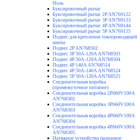
Ноль
Буксировочный рычаг
Буксировочный рычаг 2P AN769122
Буксировочный рычаг 3P AN769133
Буксировочный рычаг 4P AN769144
Буксировочный рычаг 5P AN769155
Подвес для крепления токопроводящей
шины
Подвес 2P AN768502
Подвес 3P 50A-120A AN768503
Подвес 4P 50A-120A AN768504
Подвес 4P 140A AN768514
Подвес 4P 50A-140A AN768524
Подвес 5P 50A-120A AN768525
Соединительная коробка
(промежуточное питание)
Соединительная коробка 2P660V100A
AN768302
Соединительная коробка 3P660V100A
AN768303
Соединительная коробка 4P660V100A
AN768304
Соединительная коробка 4P660V100A
AN768305
Натяжное устройство (концевое