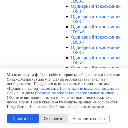
JDS3-3
Одинарный токосъемник
JDS3-4
Одинарный токосъемник
JDS3-5
Одинарный токосъемник
JDS3-6
Одинарный токосъемник
JDS3-7
Одинарный токосъемник
JDS3-8
Одинарный токосъемник
JDS3-9
Одинарный токосъемник
JDS3-10
Мы используем файлы cookie и сервисы веб-аналитики (включая
Одинарный токосъемник
Яндекс.Метрику) для улучшения работы сайта и анализа
JDS3-11
посещаемости. Продолжая использовать сайт или нажимая
Одинарный токосъемник
«Принять», вы соглашаетесь с
Политикой использования файлов
Cookie
, и даете
Согласие на обработку персональных данных
.
JDS3-12
Обратите внимание, что вы можете отозвать свое согласие в
Соединения U12
▼
любое время. При нажатии «Отклонить» данные не собираются.
Защитная оболочка для
Подробнее в
Политике обработки персональных данных
.
соединений U12
Стыковочное соединение U12
Принять все
Отклонить
Настроить cookie
Подводы питания U12
▼
Линейный подвод питания U12