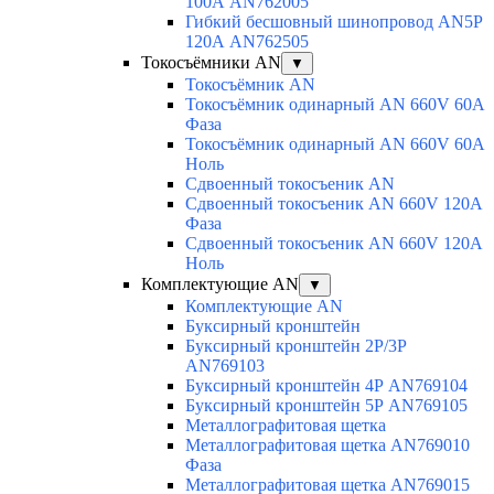
100А AN762005
Гибкий бесшовный шинопровод AN5P
120А AN762505
Токосъёмники AN
▼
Токосъёмник AN
Токосъёмник одинарный AN 660V 60A
Фаза
Токосъёмник одинарный AN 660V 60A
Ноль
Сдвоенный токосъеник AN
Сдвоенный токосъеник AN 660V 120A
Фаза
Сдвоенный токосъеник AN 660V 120A
Ноль
Комплектующие AN
▼
Комплектующие AN
Буксирный кронштейн
Буксирный кронштейн 2Р/3Р
AN769103
Буксирный кронштейн 4Р AN769104
Буксирный кронштейн 5Р AN769105
Металлографитовая щетка
Металлографитовая щетка AN769010
Фаза
Металлографитовая щетка AN769015