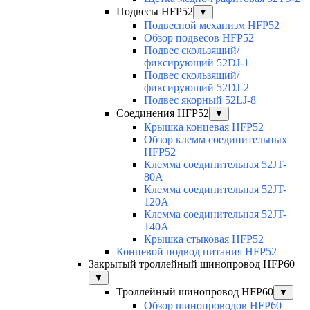
Подвесы HFP52
▼
Подвесной механизм HFP52
Обзор подвесов HFP52
Подвес скользящий/
фиксирующий 52DJ-1
Подвес скользящий/
фиксирующий 52DJ-2
Подвес якорный 52LJ-8
Соединения HFP52
▼
Крышка концевая HFP52
Обзор клемм соединительных
HFP52
Клемма соединительная 52JT-
80A
Клемма соединительная 52JT-
120A
Клемма соединительная 52JT-
140A
Крышка стыковая HFP52
Концевой подвод питания HFP52
Закрытый троллейный шинопровод HFP60
▼
Троллейный шинопровод HFP60
▼
Обзор шинопроводов HFP60