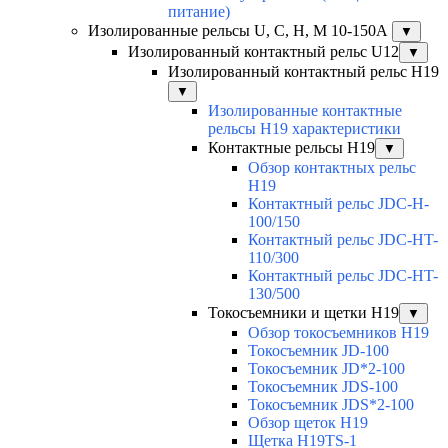
питание)
Изолированные рельсы U, C, H, M 10-150А
▼
Изолированный контактный рельс U12
▼
Изолированный контактный рельс Н19
▼
Изолированные контактные
рельсы Н19 характеристики
Контактные рельсы H19
▼
Обзор контактных рельс
H19
Контактный рельс JDC-H-
100/150
Контактный рельс JDC-HT-
110/300
Контактный рельс JDC-HT-
130/500
Токосъемники и щетки H19
▼
Обзор токосъемников H19
Токосъемник JD-100
Токосъемник JD*2-100
Токосъемник JDS-100
Токосъемник JDS*2-100
Обзор щеток H19
Щетка H19TS-1