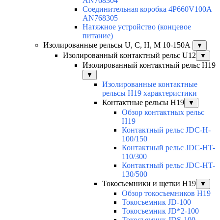
AN768304
Соединительная коробка 4P660V100A
AN768305
Натяжное устройство (концевое
питание)
Изолированные рельсы U, C, H, M 10-150А
▼
Изолированный контактный рельс U12
▼
Изолированный контактный рельс Н19
▼
Изолированные контактные
рельсы Н19 характеристики
Контактные рельсы H19
▼
Обзор контактных рельс
H19
Контактный рельс JDC-H-
100/150
Контактный рельс JDC-HT-
110/300
Контактный рельс JDC-HT-
130/500
Токосъемники и щетки H19
▼
Обзор токосъемников H19
Токосъемник JD-100
Токосъемник JD*2-100
Токосъемник JDS-100