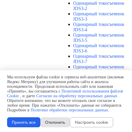
Одинарный токосъемник
JDS3-2
Одинарный токосъемник
JDS3-3
Одинарный токосъемник
JDS3-4
Одинарный токосъемник
JDS3-5
Одинарный токосъемник
JDS3-6
Одинарный токосъемник
JDS3-7
Одинарный токосъемник
JDS3-8
Одинарный токосъемник
Мы используем файлы cookie и сервисы веб-аналитики (включая
Яндекс.Метрику) для улучшения работы сайта и анализа
JDS3-9
посещаемости. Продолжая использовать сайт или нажимая
Одинарный токосъемник
«Принять», вы соглашаетесь с
Политикой использования файлов
JDS3-10
Cookie
, и даете
Согласие на обработку персональных данных
.
Одинарный токосъемник
Обратите внимание, что вы можете отозвать свое согласие в
JDS3-11
любое время. При нажатии «Отклонить» данные не собираются.
Одинарный токосъемник
Подробнее в
Политике обработки персональных данных
.
JDS3-12
Соединения U12
▼
Принять все
Отклонить
Настроить cookie
Защитная оболочка для
соединений U12