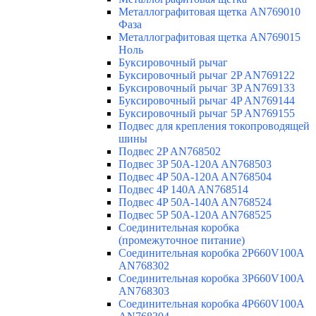
Металлографитовая щетка AN769010
Фаза
Металлографитовая щетка AN769015
Ноль
Буксировочный рычаг
Буксировочный рычаг 2P AN769122
Буксировочный рычаг 3P AN769133
Буксировочный рычаг 4P AN769144
Буксировочный рычаг 5P AN769155
Подвес для крепления токопроводящей
шины
Подвес 2P AN768502
Подвес 3P 50A-120A AN768503
Подвес 4P 50A-120A AN768504
Подвес 4P 140A AN768514
Подвес 4P 50A-140A AN768524
Подвес 5P 50A-120A AN768525
Соединительная коробка
(промежуточное питание)
Соединительная коробка 2P660V100A
AN768302
Соединительная коробка 3P660V100A
AN768303
Соединительная коробка 4P660V100A