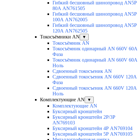
Гибкий бесшовный шинопровод AN5P
80А AN761505
Гибкий бесшовный шинопровод AN5P
100А AN762005
Гибкий бесшовный шинопровод AN5P
120А AN762505
Токосъёмники AN
▼
Токосъёмник AN
Токосъёмник одинарный AN 660V 60A
Фаза
Токосъёмник одинарный AN 660V 60A
Ноль
Сдвоенный токосъеник AN
Сдвоенный токосъеник AN 660V 120A
Фаза
Сдвоенный токосъеник AN 660V 120A
Ноль
Комплектующие AN
▼
Комплектующие AN
Буксирный кронштейн
Буксирный кронштейн 2Р/3Р
AN769103
Буксирный кронштейн 4Р AN769104
Буксирный кронштейн 5Р AN769105
Металлографитовая щетка