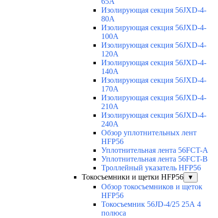
65A
Изолирующая секция 56JXD-4-
80A
Изолирующая секция 56JXD-4-
100A
Изолирующая секция 56JXD-4-
120A
Изолирующая секция 56JXD-4-
140A
Изолирующая секция 56JXD-4-
170A
Изолирующая секция 56JXD-4-
210A
Изолирующая секция 56JXD-4-
240A
Обзор уплотнительных лент
HFP56
Уплотнительная лента 56FCT-A
Уплотнительная лента 56FCT-B
Троллейный указатель HFP56
Токосъемники и щетки HFP56
▼
Обзор токосъемников и щеток
HFP56
Токосъемник 56JD-4/25 25А 4
полюса