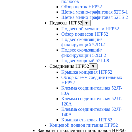
полюсов
Обзор щеток HFP52
Щетка медно-графитовая 52TS-1
Щетка медно-графитовая 52TS-2
Подвесы HFP52
▼
Подвесной механизм HFP52
Обзор подвесов HFP52
Подвес скользящий/
фиксирующий 52DJ-1
Подвес скользящий/
фиксирующий 52DJ-2
Подвес якорный 52LJ-8
Соединения HFP52
▼
Крышка концевая HFP52
Обзор клемм соединительных
HFP52
Клемма соединительная 52JT-
80A
Клемма соединительная 52JT-
120A
Клемма соединительная 52JT-
140A
Крышка стыковая HFP52
Концевой подвод питания HFP52
Закрытый троллейный шинопровод HFP60