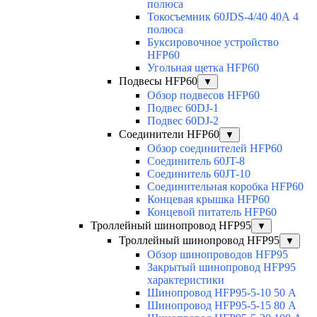
полюса
Токосъемник 60JDS-4/40 40А 4
полюса
Буксировочное устройство
HFP60
Угольная щетка HFP60
Подвесы HFP60
▼
Обзор подвесов HFP60
Подвес 60DJ-1
Подвес 60DJ-2
Соединители HFP60
▼
Обзор соединителей HFP60
Соединитель 60JT-8
Соединитель 60JT-10
Соединительная коробка HFP60
Концевая крышка HFP60
Концевой питатель HFP60
Троллейный шинопровод HFP95
▼
Троллейный шинопровод HFP95
▼
Обзор шинопроводов HFP95
Закрытый шинопровод HFP95
характеристики
Шинопровод HFP95-5-10 50 А
Шинопровод HFP95-5-15 80 А