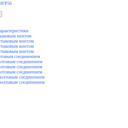
 HFP56
арактеристики
тыковым винтом
стыковым винтом
стыковым винтом
стыковым винтом
лтовым соединением
олтовым соединением
олтовым соединением
олтовым соединением
болтовым соединением
болтовым соединением