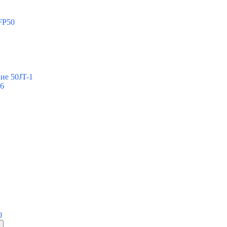
FP50
ие 50JT-1
-6
0