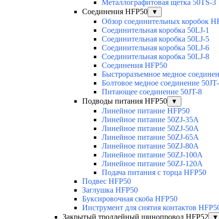
Металлографитовая щетка 50TS-3
Соединения HFP50
▼
Обзор соединительных коробок H
Соединительная коробка 50LJ-1
Соединительная коробка 50LJ-5
Соединительная коробка 50LJ-6
Соединительная коробка 50LJ-8
Соединения HFP50
Быстроразъемное медное соединен
Болтовое медное соединение 50JT
Питающее соединение 50JT-8
Подводы питания HFP50
▼
Линейное питание HFP50
Линейное питание 50ZJ-35A
Линейное питание 50ZJ-50A
Линейное питание 50ZJ-65A
Линейное питание 50ZJ-80A
Линейное питание 50ZJ-100A
Линейное питание 50ZJ-120A
Подача питания с торца HFP50
Подвес HFP50
Заглушка HFP50
Буксировочная скоба HFP50
Инструмент для снятия контактов HFP5
Закрытый троллейный шинопровод HFP52
▼