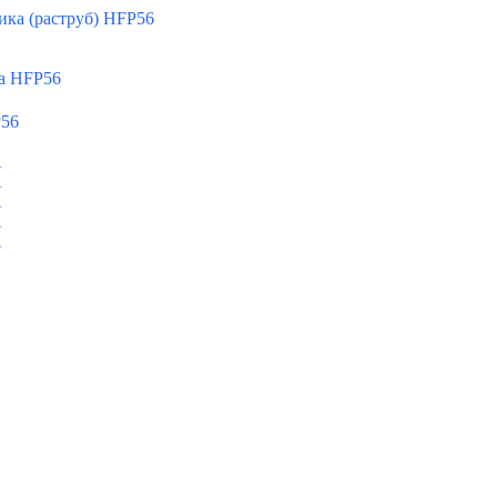
ка (раструб) HFP56
а HFP56
P56
A
A
A
A
A