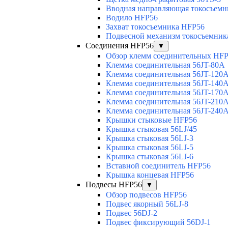
Вводная направляющая токосъемни
Водило HFP56
Захват токосъемника HFP56
Подвесной механизм токосъемник
Соединения HFP56
▼
Обзор клемм соединительных HF
Клемма соединительная 56JT-80A
Клемма соединительная 56JT-120
Клемма соединительная 56JT-140
Клемма соединительная 56JT-170
Клемма соединительная 56JT-210
Клемма соединительная 56JT-240
Крышки стыковые HFP56
Крышка стыковая 56LJ/45
Крышка стыковая 56LJ-3
Крышка стыковая 56LJ-5
Крышка стыковая 56LJ-6
Вставной соединитель HFP56
Крышка концевая HFP56
Подвесы HFP56
▼
Обзор подвесов HFP56
Подвес якорный 56LJ-8
Подвес 56DJ-2
Подвес фиксирующий 56DJ-1