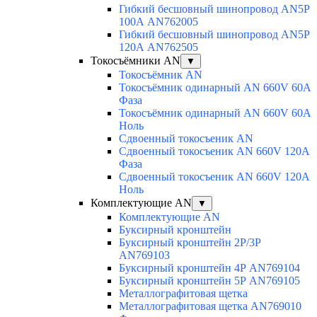
Гибкий бесшовный шинопровод AN5P
100А AN762005
Гибкий бесшовный шинопровод AN5P
120А AN762505
Токосъёмники AN
▼
Токосъёмник AN
Токосъёмник одинарный AN 660V 60A
Фаза
Токосъёмник одинарный AN 660V 60A
Ноль
Сдвоенный токосъеник AN
Сдвоенный токосъеник AN 660V 120A
Фаза
Сдвоенный токосъеник AN 660V 120A
Ноль
Комплектующие AN
▼
Комплектующие AN
Буксирный кронштейн
Буксирный кронштейн 2Р/3Р
AN769103
Буксирный кронштейн 4Р AN769104
Буксирный кронштейн 5Р AN769105
Металлографитовая щетка
Металлографитовая щетка AN769010