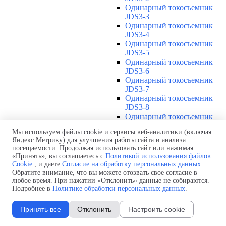
Одинарный токосъемник
JDS3-3
Одинарный токосъемник
JDS3-4
Одинарный токосъемник
JDS3-5
Одинарный токосъемник
JDS3-6
Одинарный токосъемник
JDS3-7
Одинарный токосъемник
JDS3-8
Одинарный токосъемник
JDS3-9
Мы используем файлы cookie и сервисы веб-аналитики (включая
Одинарный токосъемник
Яндекс.Метрику) для улучшения работы сайта и анализа
JDS3-10
посещаемости. Продолжая использовать сайт или нажимая
Одинарный токосъемник
«Принять», вы соглашаетесь с
Политикой использования файлов
JDS3-11
Cookie
, и даете
Согласие на обработку персональных данных
.
Одинарный токосъемник
Обратите внимание, что вы можете отозвать свое согласие в
JDS3-12
любое время. При нажатии «Отклонить» данные не собираются.
Подробнее в
Политике обработки персональных данных
.
Соединения U12
▼
Защитная оболочка для
соединений U12
Принять все
Отклонить
Настроить cookie
Стыковочное соединение U12