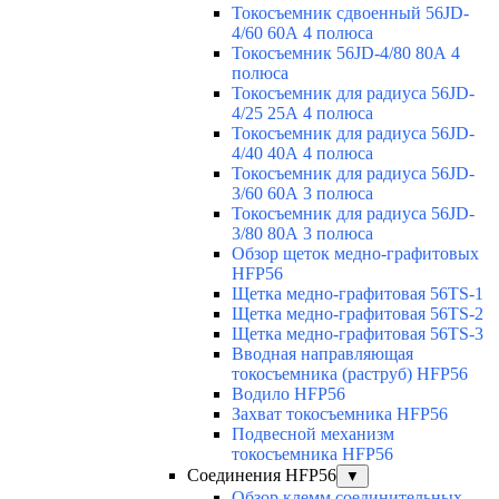
Токосъемник сдвоенный 56JD-
4/60 60А 4 полюса
Токосъемник 56JD-4/80 80А 4
полюса
Токосъемник для радиуса 56JD-
4/25 25А 4 полюса
Токосъемник для радиуса 56JD-
4/40 40А 4 полюса
Токосъемник для радиуса 56JD-
3/60 60А 3 полюса
Токосъемник для радиуса 56JD-
3/80 80А 3 полюса
Обзор щеток медно-графитовых
HFP56
Щетка медно-графитовая 56TS-1
Щетка медно-графитовая 56TS-2
Щетка медно-графитовая 56TS-3
Вводная направляющая
токосъемника (раструб) HFP56
Водило HFP56
Захват токосъемника HFP56
Подвесной механизм
токосъемника HFP56
Соединения HFP56
▼
Обзор клемм соединительных