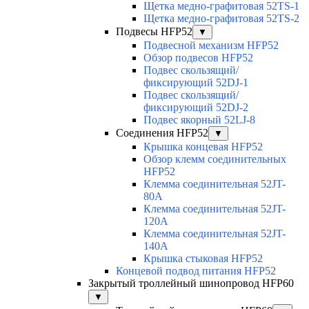
Щетка медно-графитовая 52TS-1
Щетка медно-графитовая 52TS-2
Подвесы HFP52
▼
Подвесной механизм HFP52
Обзор подвесов HFP52
Подвес скользящий/
фиксирующий 52DJ-1
Подвес скользящий/
фиксирующий 52DJ-2
Подвес якорный 52LJ-8
Соединения HFP52
▼
Крышка концевая HFP52
Обзор клемм соединительных
HFP52
Клемма соединительная 52JT-
80A
Клемма соединительная 52JT-
120A
Клемма соединительная 52JT-
140A
Крышка стыковая HFP52
Концевой подвод питания HFP52
Закрытый троллейный шинопровод HFP60
▼