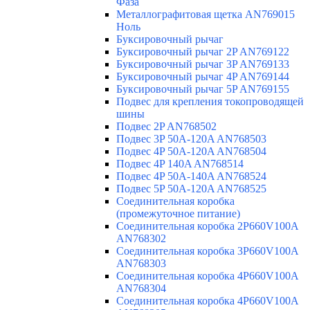
Фаза
Металлографитовая щетка AN769015
Ноль
Буксировочный рычаг
Буксировочный рычаг 2P AN769122
Буксировочный рычаг 3P AN769133
Буксировочный рычаг 4P AN769144
Буксировочный рычаг 5P AN769155
Подвес для крепления токопроводящей
шины
Подвес 2P AN768502
Подвес 3P 50A-120A AN768503
Подвес 4P 50A-120A AN768504
Подвес 4P 140A AN768514
Подвес 4P 50A-140A AN768524
Подвес 5P 50A-120A AN768525
Соединительная коробка
(промежуточное питание)
Соединительная коробка 2P660V100A
AN768302
Соединительная коробка 3P660V100A
AN768303
Соединительная коробка 4P660V100A
AN768304
Соединительная коробка 4P660V100A