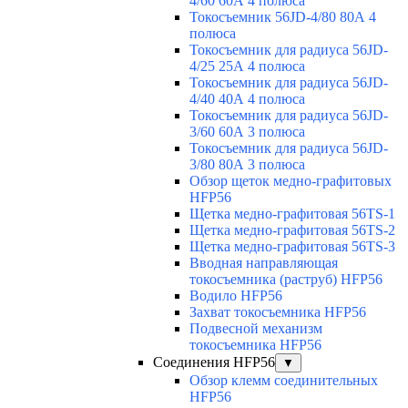
4/60 60А 4 полюса
Токосъемник 56JD-4/80 80А 4
полюса
Токосъемник для радиуса 56JD-
4/25 25А 4 полюса
Токосъемник для радиуса 56JD-
4/40 40А 4 полюса
Токосъемник для радиуса 56JD-
3/60 60А 3 полюса
Токосъемник для радиуса 56JD-
3/80 80А 3 полюса
Обзор щеток медно-графитовых
HFP56
Щетка медно-графитовая 56TS-1
Щетка медно-графитовая 56TS-2
Щетка медно-графитовая 56TS-3
Вводная направляющая
токосъемника (раструб) HFP56
Водило HFP56
Захват токосъемника HFP56
Подвесной механизм
токосъемника HFP56
Соединения HFP56
▼
Обзор клемм соединительных
HFP56