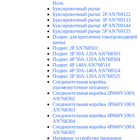
Ноль
Буксировочный рычаг
Буксировочный рычаг 2P AN769122
Буксировочный рычаг 3P AN769133
Буксировочный рычаг 4P AN769144
Буксировочный рычаг 5P AN769155
Подвес для крепления токопроводящей
шины
Подвес 2P AN768502
Подвес 3P 50A-120A AN768503
Подвес 4P 50A-120A AN768504
Подвес 4P 140A AN768514
Подвес 4P 50A-140A AN768524
Подвес 5P 50A-120A AN768525
Соединительная коробка
(промежуточное питание)
Соединительная коробка 2P660V100A
AN768302
Соединительная коробка 3P660V100A
AN768303
Соединительная коробка 4P660V100A
AN768304
Соединительная коробка 4P660V100A
AN768305
Натяжное устройство (концевое