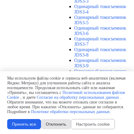
JDS3-3
Одинарный токосъемник
JDS3-4
Одинарный токосъемник
JDS3-5
Одинарный токосъемник
JDS3-6
Одинарный токосъемник
JDS3-7
Одинарный токосъемник
JDS3-8
Одинарный токосъемник
JDS3-9
Одинарный токосъемник
JDS3-10
Мы используем файлы cookie и сервисы веб-аналитики (включая
Одинарный токосъемник
Яндекс.Метрику) для улучшения работы сайта и анализа
JDS3-11
посещаемости. Продолжая использовать сайт или нажимая
Одинарный токосъемник
«Принять», вы соглашаетесь с
Политикой использования файлов
Cookie
, и даете
Согласие на обработку персональных данных
.
JDS3-12
Обратите внимание, что вы можете отозвать свое согласие в
Соединения U12
▼
любое время. При нажатии «Отклонить» данные не собираются.
Защитная оболочка для
Подробнее в
Политике обработки персональных данных
.
соединений U12
Стыковочное соединение U12
Принять все
Отклонить
Настроить cookie
Подводы питания U12
▼
Линейный подвод питания U12