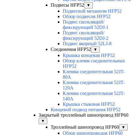
Подвесы HFP52
▼
Подвесной механизм HFP52
Обзор подвесов HFP52
Подвес скользящий/
фиксирующий 52DJ-1
Подвес скользящий/
фиксирующий 52DJ-2
Подвес якорный 52LJ-8
Соединения HFP52
▼
Крышка концевая HFP52
Обзор клемм соединительных
HFP52
Клемма соединительная 52JT-
80A
Клемма соединительная 52JT-
120A
Клемма соединительная 52JT-
140A
Крышка стыковая HFP52
Концевой подвод питания HFP52
Закрытый троллейный шинопровод HFP60
▼
Троллейный шинопровод HFP60
▼
Обзор шинопроводов HFP60