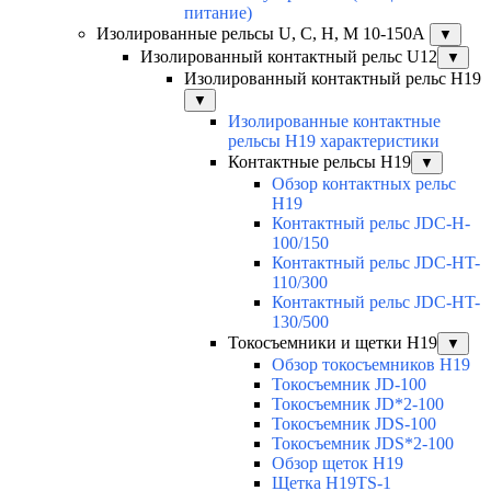
питание)
Изолированные рельсы U, C, H, M 10-150А
▼
Изолированный контактный рельс U12
▼
Изолированный контактный рельс Н19
▼
Изолированные контактные
рельсы Н19 характеристики
Контактные рельсы H19
▼
Обзор контактных рельс
H19
Контактный рельс JDC-H-
100/150
Контактный рельс JDC-HT-
110/300
Контактный рельс JDC-HT-
130/500
Токосъемники и щетки H19
▼
Обзор токосъемников H19
Токосъемник JD-100
Токосъемник JD*2-100
Токосъемник JDS-100
Токосъемник JDS*2-100
Обзор щеток H19
Щетка H19TS-1