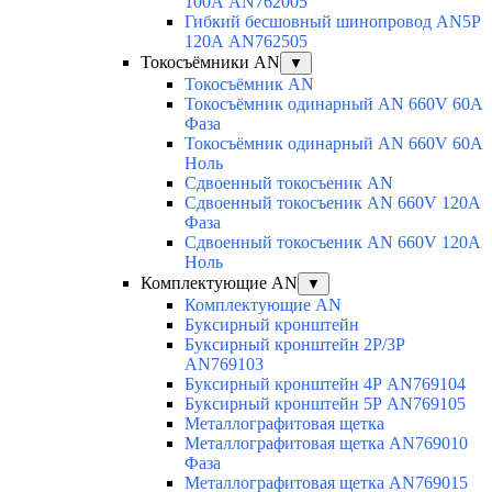
100А AN762005
Гибкий бесшовный шинопровод AN5P
120А AN762505
Токосъёмники AN
▼
Токосъёмник AN
Токосъёмник одинарный AN 660V 60A
Фаза
Токосъёмник одинарный AN 660V 60A
Ноль
Сдвоенный токосъеник AN
Сдвоенный токосъеник AN 660V 120A
Фаза
Сдвоенный токосъеник AN 660V 120A
Ноль
Комплектующие AN
▼
Комплектующие AN
Буксирный кронштейн
Буксирный кронштейн 2Р/3Р
AN769103
Буксирный кронштейн 4Р AN769104
Буксирный кронштейн 5Р AN769105
Металлографитовая щетка
Металлографитовая щетка AN769010
Фаза
Металлографитовая щетка AN769015