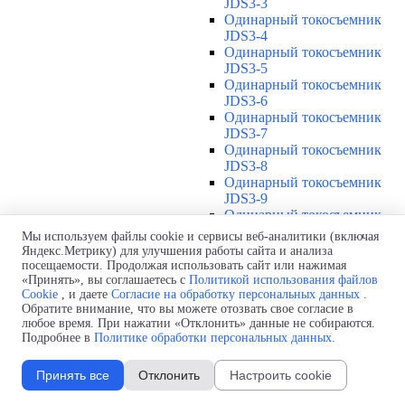
JDS3-3
Одинарный токосъемник
JDS3-4
Одинарный токосъемник
JDS3-5
Одинарный токосъемник
JDS3-6
Одинарный токосъемник
JDS3-7
Одинарный токосъемник
JDS3-8
Одинарный токосъемник
JDS3-9
Одинарный токосъемник
JDS3-10
Мы используем файлы cookie и сервисы веб-аналитики (включая
Одинарный токосъемник
Яндекс.Метрику) для улучшения работы сайта и анализа
JDS3-11
посещаемости. Продолжая использовать сайт или нажимая
Одинарный токосъемник
«Принять», вы соглашаетесь с
Политикой использования файлов
Cookie
, и даете
Согласие на обработку персональных данных
.
JDS3-12
Обратите внимание, что вы можете отозвать свое согласие в
Соединения U12
▼
любое время. При нажатии «Отклонить» данные не собираются.
Защитная оболочка для
Подробнее в
Политике обработки персональных данных
.
соединений U12
Стыковочное соединение U12
Принять все
Отклонить
Настроить cookie
Подводы питания U12
▼
Линейный подвод питания U12