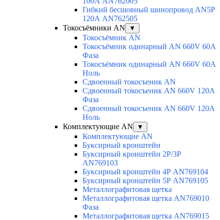
100А AN762005
Гибкий бесшовный шинопровод AN5P
120А AN762505
Токосъёмники AN
▼
Токосъёмник AN
Токосъёмник одинарный AN 660V 60A
Фаза
Токосъёмник одинарный AN 660V 60A
Ноль
Сдвоенный токосъеник AN
Сдвоенный токосъеник AN 660V 120A
Фаза
Сдвоенный токосъеник AN 660V 120A
Ноль
Комплектующие AN
▼
Комплектующие AN
Буксирный кронштейн
Буксирный кронштейн 2Р/3Р
AN769103
Буксирный кронштейн 4Р AN769104
Буксирный кронштейн 5Р AN769105
Металлографитовая щетка
Металлографитовая щетка AN769010
Фаза
Металлографитовая щетка AN769015