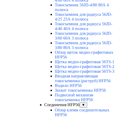
4/60 60А 4 полюса
Токосъемник 56JD-4/80 80А 4
полюса
Токосъемник для радиуса 56JD-
4/25 25А 4 полюса
Токосъемник для радиуса 56JD-
4/40 40А 4 полюса
Токосъемник для радиуса 56JD-
3/60 60А 3 полюса
Токосъемник для радиуса 56JD-
3/80 80А 3 полюса
Обзор щеток медно-графитовых
HFP56
Щетка медно-графитовая 56TS-1
Щетка медно-графитовая 56TS-2
Щетка медно-графитовая 56TS-3
Вводная направляющая
токосъемника (раструб) HFP56
Водило HFP56
Захват токосъемника HFP56
Подвесной механизм
токосъемника HFP56
Соединения HFP56
▼
Обзор клемм соединительных
HFP56