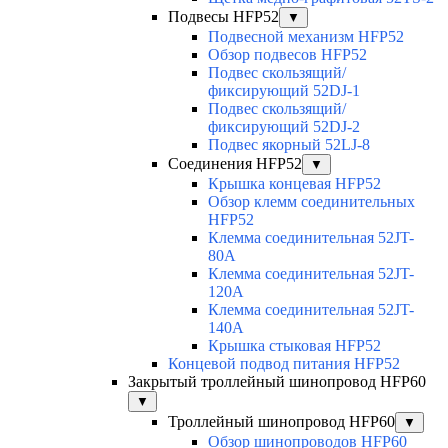
Подвесы HFP52
▼
Подвесной механизм HFP52
Обзор подвесов HFP52
Подвес скользящий/
фиксирующий 52DJ-1
Подвес скользящий/
фиксирующий 52DJ-2
Подвес якорный 52LJ-8
Соединения HFP52
▼
Крышка концевая HFP52
Обзор клемм соединительных
HFP52
Клемма соединительная 52JT-
80A
Клемма соединительная 52JT-
120A
Клемма соединительная 52JT-
140A
Крышка стыковая HFP52
Концевой подвод питания HFP52
Закрытый троллейный шинопровод HFP60
▼
Троллейный шинопровод HFP60
▼
Обзор шинопроводов HFP60