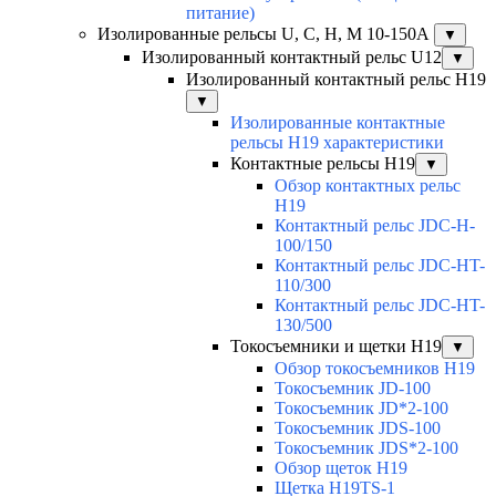
питание)
Изолированные рельсы U, C, H, M 10-150А
▼
Изолированный контактный рельс U12
▼
Изолированный контактный рельс Н19
▼
Изолированные контактные
рельсы Н19 характеристики
Контактные рельсы H19
▼
Обзор контактных рельс
H19
Контактный рельс JDC-H-
100/150
Контактный рельс JDC-HT-
110/300
Контактный рельс JDC-HT-
130/500
Токосъемники и щетки H19
▼
Обзор токосъемников H19
Токосъемник JD-100
Токосъемник JD*2-100
Токосъемник JDS-100
Токосъемник JDS*2-100
Обзор щеток H19
Щетка H19TS-1