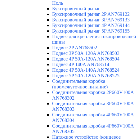
Ноль
Буксировочный рычаг
Буксировочный рычаг 2P AN769122
Буксировочный рычаг 3P AN769133
Буксировочный рычаг 4P AN769144
Буксировочный рычаг 5P AN769155
Подвес для крепления токопроводящей
шины
Подвес 2P AN768502
Подвес 3P 50A-120A AN768503
Подвес 4P 50A-120A AN768504
Подвес 4P 140A AN768514
Подвес 4P 50A-140A AN768524
Подвес 5P 50A-120A AN768525
Соединительная коробка
(промежуточное питание)
Соединительная коробка 2P660V100A
AN768302
Соединительная коробка 3P660V100A
AN768303
Соединительная коробка 4P660V100A
AN768304
Соединительная коробка 4P660V100A
AN768305
Натяжное устройство (концевое