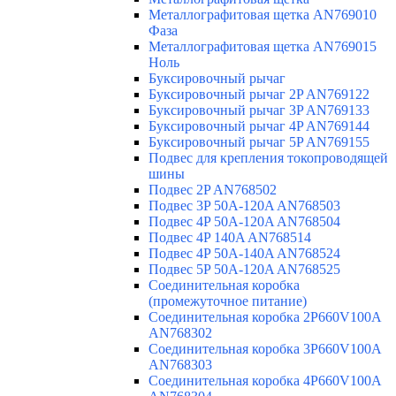
Металлографитовая щетка AN769010
Фаза
Металлографитовая щетка AN769015
Ноль
Буксировочный рычаг
Буксировочный рычаг 2P AN769122
Буксировочный рычаг 3P AN769133
Буксировочный рычаг 4P AN769144
Буксировочный рычаг 5P AN769155
Подвес для крепления токопроводящей
шины
Подвес 2P AN768502
Подвес 3P 50A-120A AN768503
Подвес 4P 50A-120A AN768504
Подвес 4P 140A AN768514
Подвес 4P 50A-140A AN768524
Подвес 5P 50A-120A AN768525
Соединительная коробка
(промежуточное питание)
Соединительная коробка 2P660V100A
AN768302
Соединительная коробка 3P660V100A
AN768303
Соединительная коробка 4P660V100A