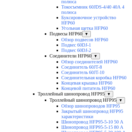
полюса
Токосъемник 60JDS-4/40 40А 4
полюса
Буксировочное устройство
HFP60
Угольная щетка HFP60
Подвесы HFP60
▼
Обзор подвесов HFP60
Подвес 60DJ-1
Подвес 60DJ-2
Соединители HFP60
▼
Обзор соединителей HFP60
Соединитель 60JT-8
Соединитель 60JT-10
Соединительная коробка HFP60
Концевая крышка HFP60
Концевой питатель HFP60
Троллейный шинопровод HFP95
▼
Троллейный шинопровод HFP95
▼
Обзор шинопроводов HFP95
Закрытый шинопровод HFP95
характеристики
Шинопровод HFP95-5-10 50 А
Шинопровод HFP95-5-15 80 А