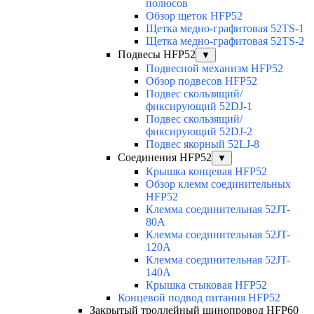
полюсов
Обзор щеток HFP52
Щетка медно-графитовая 52TS-1
Щетка медно-графитовая 52TS-2
Подвесы HFP52
▼
Подвесной механизм HFP52
Обзор подвесов HFP52
Подвес скользящий/
фиксирующий 52DJ-1
Подвес скользящий/
фиксирующий 52DJ-2
Подвес якорный 52LJ-8
Соединения HFP52
▼
Крышка концевая HFP52
Обзор клемм соединительных
HFP52
Клемма соединительная 52JT-
80A
Клемма соединительная 52JT-
120A
Клемма соединительная 52JT-
140A
Крышка стыковая HFP52
Концевой подвод питания HFP52
Закрытый троллейный шинопровод HFP60