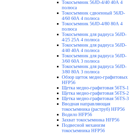
Токосъемник 56JD-4/40 40А 4
полюса
Токосъемник сдвоенный 56JD-
4/60 60А 4 полюса
Токосъемник 56JD-4/80 80А 4
полюса
Токосъемник для радиуса 56JD-
4/25 25А 4 полюса
Токосъемник для радиуса 56JD-
4/40 40А 4 полюса
Токосъемник для радиуса 56JD-
3/60 60А 3 полюса
Токосъемник для радиуса 56JD-
3/80 80А 3 полюса
Обзор щеток медно-графитовых
HFP56
Щетка медно-графитовая 56TS-1
Щетка медно-графитовая 56TS-2
Щетка медно-графитовая 56TS-3
Вводная направляющая
токосъемника (раструб) HFP56
Водило HFP56
Захват токосъемника HFP56
Подвесной механизм
токосъемника HFP56