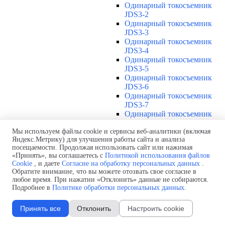
Одинарный токосъемник
JDS3-2
Одинарный токосъемник
JDS3-3
Одинарный токосъемник
JDS3-4
Одинарный токосъемник
JDS3-5
Одинарный токосъемник
JDS3-6
Одинарный токосъемник
JDS3-7
Одинарный токосъемник
JDS3-8
Одинарный токосъемник
Мы используем файлы cookie и сервисы веб-аналитики (включая
Яндекс.Метрику) для улучшения работы сайта и анализа
JDS3-9
посещаемости. Продолжая использовать сайт или нажимая
Одинарный токосъемник
«Принять», вы соглашаетесь с
Политикой использования файлов
JDS3-10
Cookie
, и даете
Согласие на обработку персональных данных
.
Одинарный токосъемник
Обратите внимание, что вы можете отозвать свое согласие в
JDS3-11
любое время. При нажатии «Отклонить» данные не собираются.
Одинарный токосъемник
Подробнее в
Политике обработки персональных данных
.
JDS3-12
Соединения U12
▼
Принять все
Отклонить
Настроить cookie
Защитная оболочка для
соединений U12