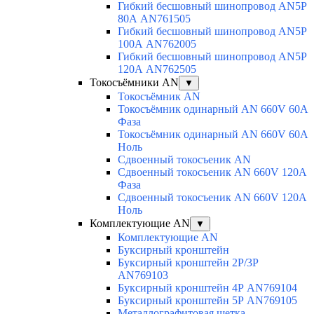
Гибкий бесшовный шинопровод AN5P
80А AN761505
Гибкий бесшовный шинопровод AN5P
100А AN762005
Гибкий бесшовный шинопровод AN5P
120А AN762505
Токосъёмники AN
▼
Токосъёмник AN
Токосъёмник одинарный AN 660V 60A
Фаза
Токосъёмник одинарный AN 660V 60A
Ноль
Сдвоенный токосъеник AN
Сдвоенный токосъеник AN 660V 120A
Фаза
Сдвоенный токосъеник AN 660V 120A
Ноль
Комплектующие AN
▼
Комплектующие AN
Буксирный кронштейн
Буксирный кронштейн 2Р/3Р
AN769103
Буксирный кронштейн 4Р AN769104
Буксирный кронштейн 5Р AN769105
Металлографитовая щетка