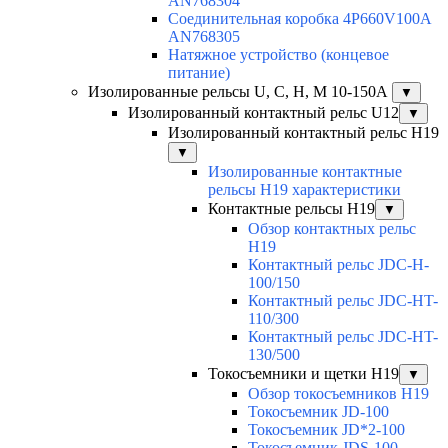
AN768304
Соединительная коробка 4P660V100A
AN768305
Натяжное устройство (концевое
питание)
Изолированные рельсы U, C, H, M 10-150А
▼
Изолированный контактный рельс U12
▼
Изолированный контактный рельс Н19
▼
Изолированные контактные
рельсы Н19 характеристики
Контактные рельсы H19
▼
Обзор контактных рельс
H19
Контактный рельс JDC-H-
100/150
Контактный рельс JDC-HT-
110/300
Контактный рельс JDC-HT-
130/500
Токосъемники и щетки H19
▼
Обзор токосъемников H19
Токосъемник JD-100
Токосъемник JD*2-100
Токосъемник JDS-100