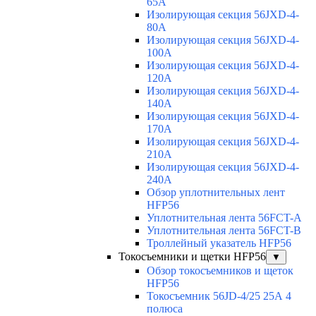
65A
Изолирующая секция 56JXD-4-
80A
Изолирующая секция 56JXD-4-
100A
Изолирующая секция 56JXD-4-
120A
Изолирующая секция 56JXD-4-
140A
Изолирующая секция 56JXD-4-
170A
Изолирующая секция 56JXD-4-
210A
Изолирующая секция 56JXD-4-
240A
Обзор уплотнительных лент
HFP56
Уплотнительная лента 56FCT-A
Уплотнительная лента 56FCT-B
Троллейный указатель HFP56
Токосъемники и щетки HFP56
▼
Обзор токосъемников и щеток
HFP56
Токосъемник 56JD-4/25 25А 4
полюса