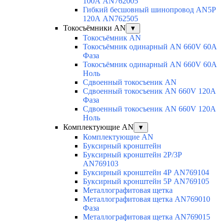
100А AN762005
Гибкий бесшовный шинопровод AN5P
120А AN762505
Токосъёмники AN
▼
Токосъёмник AN
Токосъёмник одинарный AN 660V 60A
Фаза
Токосъёмник одинарный AN 660V 60A
Ноль
Сдвоенный токосъеник AN
Сдвоенный токосъеник AN 660V 120A
Фаза
Сдвоенный токосъеник AN 660V 120A
Ноль
Комплектующие AN
▼
Комплектующие AN
Буксирный кронштейн
Буксирный кронштейн 2Р/3Р
AN769103
Буксирный кронштейн 4Р AN769104
Буксирный кронштейн 5Р AN769105
Металлографитовая щетка
Металлографитовая щетка AN769010
Фаза
Металлографитовая щетка AN769015