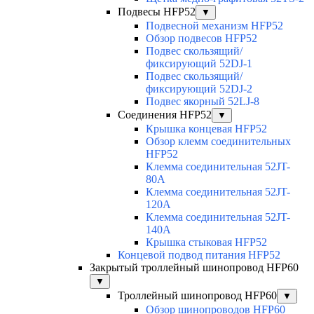
Подвесы HFP52
▼
Подвесной механизм HFP52
Обзор подвесов HFP52
Подвес скользящий/
фиксирующий 52DJ-1
Подвес скользящий/
фиксирующий 52DJ-2
Подвес якорный 52LJ-8
Соединения HFP52
▼
Крышка концевая HFP52
Обзор клемм соединительных
HFP52
Клемма соединительная 52JT-
80A
Клемма соединительная 52JT-
120A
Клемма соединительная 52JT-
140A
Крышка стыковая HFP52
Концевой подвод питания HFP52
Закрытый троллейный шинопровод HFP60
▼
Троллейный шинопровод HFP60
▼
Обзор шинопроводов HFP60