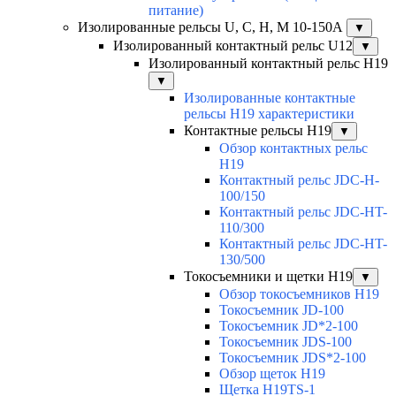
питание)
Изолированные рельсы U, C, H, M 10-150А
▼
Изолированный контактный рельс U12
▼
Изолированный контактный рельс Н19
▼
Изолированные контактные
рельсы Н19 характеристики
Контактные рельсы H19
▼
Обзор контактных рельс
H19
Контактный рельс JDC-H-
100/150
Контактный рельс JDC-HT-
110/300
Контактный рельс JDC-HT-
130/500
Токосъемники и щетки H19
▼
Обзор токосъемников H19
Токосъемник JD-100
Токосъемник JD*2-100
Токосъемник JDS-100
Токосъемник JDS*2-100
Обзор щеток H19
Щетка H19TS-1