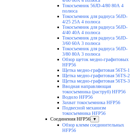
4/60 60А 4 полюса
Токосъемник 56JD-4/80 80А 4
полюса
Токосъемник для радиуса 56JD-
4/25 25А 4 полюса
Токосъемник для радиуса 56JD-
4/40 40А 4 полюса
Токосъемник для радиуса 56JD-
3/60 60А 3 полюса
Токосъемник для радиуса 56JD-
3/80 80А 3 полюса
Обзор щеток медно-графитовых
HFP56
Щетка медно-графитовая 56TS-1
Щетка медно-графитовая 56TS-2
Щетка медно-графитовая 56TS-3
Вводная направляющая
токосъемника (раструб) HFP56
Водило HFP56
Захват токосъемника HFP56
Подвесной механизм
токосъемника HFP56
Соединения HFP56
▼
Обзор клемм соединительных
HFP56