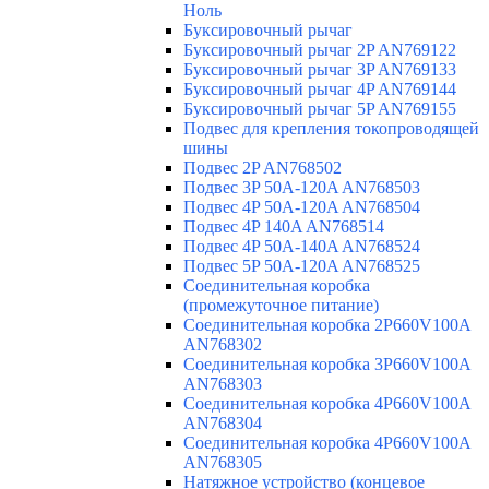
Ноль
Буксировочный рычаг
Буксировочный рычаг 2P AN769122
Буксировочный рычаг 3P AN769133
Буксировочный рычаг 4P AN769144
Буксировочный рычаг 5P AN769155
Подвес для крепления токопроводящей
шины
Подвес 2P AN768502
Подвес 3P 50A-120A AN768503
Подвес 4P 50A-120A AN768504
Подвес 4P 140A AN768514
Подвес 4P 50A-140A AN768524
Подвес 5P 50A-120A AN768525
Соединительная коробка
(промежуточное питание)
Соединительная коробка 2P660V100A
AN768302
Соединительная коробка 3P660V100A
AN768303
Соединительная коробка 4P660V100A
AN768304
Соединительная коробка 4P660V100A
AN768305
Натяжное устройство (концевое