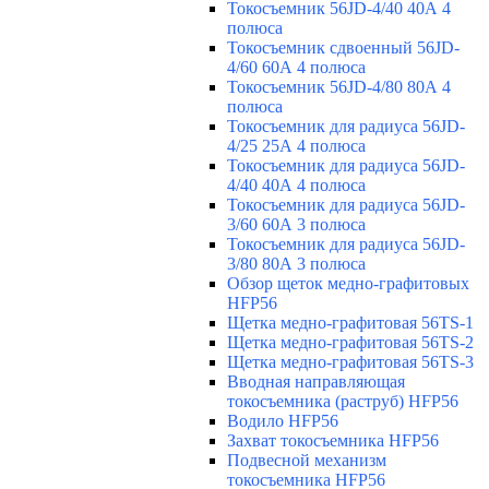
Токосъемник 56JD-4/40 40А 4
полюса
Токосъемник сдвоенный 56JD-
4/60 60А 4 полюса
Токосъемник 56JD-4/80 80А 4
полюса
Токосъемник для радиуса 56JD-
4/25 25А 4 полюса
Токосъемник для радиуса 56JD-
4/40 40А 4 полюса
Токосъемник для радиуса 56JD-
3/60 60А 3 полюса
Токосъемник для радиуса 56JD-
3/80 80А 3 полюса
Обзор щеток медно-графитовых
HFP56
Щетка медно-графитовая 56TS-1
Щетка медно-графитовая 56TS-2
Щетка медно-графитовая 56TS-3
Вводная направляющая
токосъемника (раструб) HFP56
Водило HFP56
Захват токосъемника HFP56
Подвесной механизм
токосъемника HFP56