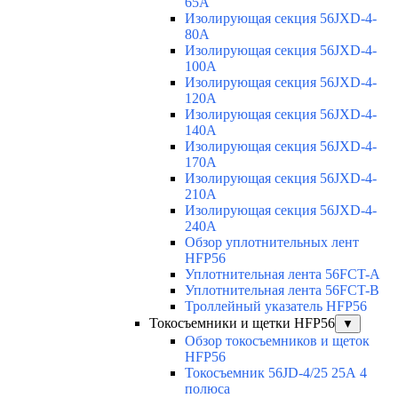
65A
Изолирующая секция 56JXD-4-
80A
Изолирующая секция 56JXD-4-
100A
Изолирующая секция 56JXD-4-
120A
Изолирующая секция 56JXD-4-
140A
Изолирующая секция 56JXD-4-
170A
Изолирующая секция 56JXD-4-
210A
Изолирующая секция 56JXD-4-
240A
Обзор уплотнительных лент
HFP56
Уплотнительная лента 56FCT-A
Уплотнительная лента 56FCT-B
Троллейный указатель HFP56
Токосъемники и щетки HFP56
▼
Обзор токосъемников и щеток
HFP56
Токосъемник 56JD-4/25 25А 4
полюса