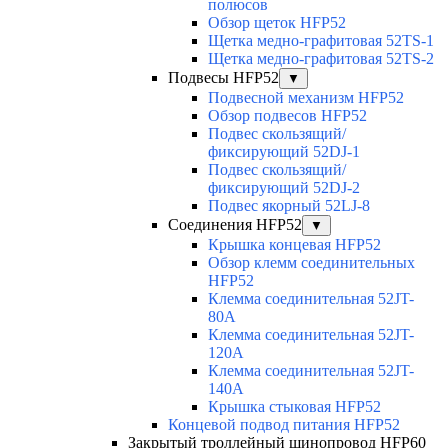
полюсов
Обзор щеток HFP52
Щетка медно-графитовая 52TS-1
Щетка медно-графитовая 52TS-2
Подвесы HFP52
▼
Подвесной механизм HFP52
Обзор подвесов HFP52
Подвес скользящий/
фиксирующий 52DJ-1
Подвес скользящий/
фиксирующий 52DJ-2
Подвес якорный 52LJ-8
Соединения HFP52
▼
Крышка концевая HFP52
Обзор клемм соединительных
HFP52
Клемма соединительная 52JT-
80A
Клемма соединительная 52JT-
120A
Клемма соединительная 52JT-
140A
Крышка стыковая HFP52
Концевой подвод питания HFP52
Закрытый троллейный шинопровод HFP60