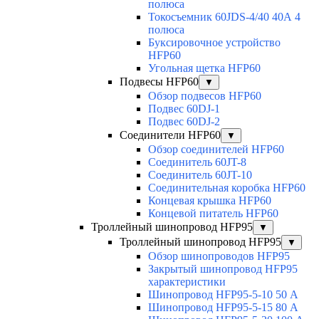
полюса
Токосъемник 60JDS-4/40 40А 4
полюса
Буксировочное устройство
HFP60
Угольная щетка HFP60
Подвесы HFP60
▼
Обзор подвесов HFP60
Подвес 60DJ-1
Подвес 60DJ-2
Соединители HFP60
▼
Обзор соединителей HFP60
Соединитель 60JT-8
Соединитель 60JT-10
Соединительная коробка HFP60
Концевая крышка HFP60
Концевой питатель HFP60
Троллейный шинопровод HFP95
▼
Троллейный шинопровод HFP95
▼
Обзор шинопроводов HFP95
Закрытый шинопровод HFP95
характеристики
Шинопровод HFP95-5-10 50 А
Шинопровод HFP95-5-15 80 А