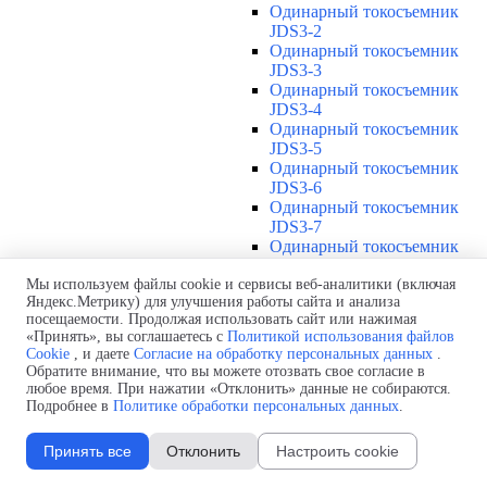
Одинарный токосъемник
JDS3-2
Одинарный токосъемник
JDS3-3
Одинарный токосъемник
JDS3-4
Одинарный токосъемник
JDS3-5
Одинарный токосъемник
JDS3-6
Одинарный токосъемник
JDS3-7
Одинарный токосъемник
JDS3-8
Одинарный токосъемник
Мы используем файлы cookie и сервисы веб-аналитики (включая
Яндекс.Метрику) для улучшения работы сайта и анализа
JDS3-9
посещаемости. Продолжая использовать сайт или нажимая
Одинарный токосъемник
«Принять», вы соглашаетесь с
Политикой использования файлов
JDS3-10
Cookie
, и даете
Согласие на обработку персональных данных
.
Одинарный токосъемник
Обратите внимание, что вы можете отозвать свое согласие в
JDS3-11
любое время. При нажатии «Отклонить» данные не собираются.
Одинарный токосъемник
Подробнее в
Политике обработки персональных данных
.
JDS3-12
Соединения U12
▼
Принять все
Отклонить
Настроить cookie
Защитная оболочка для
соединений U12