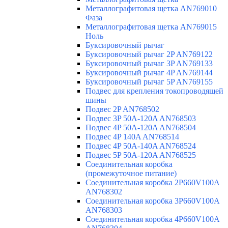
Металлографитовая щетка AN769010
Фаза
Металлографитовая щетка AN769015
Ноль
Буксировочный рычаг
Буксировочный рычаг 2P AN769122
Буксировочный рычаг 3P AN769133
Буксировочный рычаг 4P AN769144
Буксировочный рычаг 5P AN769155
Подвес для крепления токопроводящей
шины
Подвес 2P AN768502
Подвес 3P 50A-120A AN768503
Подвес 4P 50A-120A AN768504
Подвес 4P 140A AN768514
Подвес 4P 50A-140A AN768524
Подвес 5P 50A-120A AN768525
Соединительная коробка
(промежуточное питание)
Соединительная коробка 2P660V100A
AN768302
Соединительная коробка 3P660V100A
AN768303
Соединительная коробка 4P660V100A