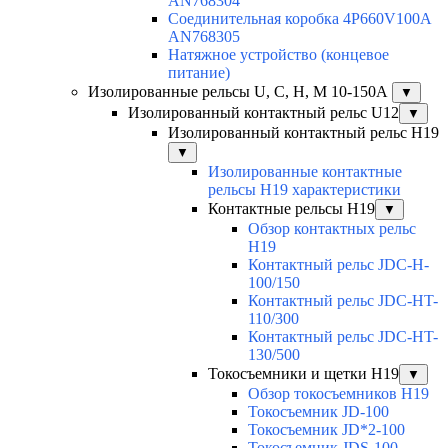
AN768304
Соединительная коробка 4P660V100A
AN768305
Натяжное устройство (концевое
питание)
Изолированные рельсы U, C, H, M 10-150А
▼
Изолированный контактный рельс U12
▼
Изолированный контактный рельс Н19
▼
Изолированные контактные
рельсы Н19 характеристики
Контактные рельсы H19
▼
Обзор контактных рельс
H19
Контактный рельс JDC-H-
100/150
Контактный рельс JDC-HT-
110/300
Контактный рельс JDC-HT-
130/500
Токосъемники и щетки H19
▼
Обзор токосъемников H19
Токосъемник JD-100
Токосъемник JD*2-100
Токосъемник JDS-100