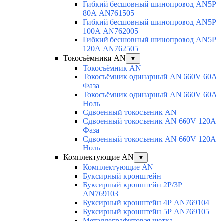
Гибкий бесшовный шинопровод AN5P
80А AN761505
Гибкий бесшовный шинопровод AN5P
100А AN762005
Гибкий бесшовный шинопровод AN5P
120А AN762505
Токосъёмники AN
▼
Токосъёмник AN
Токосъёмник одинарный AN 660V 60A
Фаза
Токосъёмник одинарный AN 660V 60A
Ноль
Сдвоенный токосъеник AN
Сдвоенный токосъеник AN 660V 120A
Фаза
Сдвоенный токосъеник AN 660V 120A
Ноль
Комплектующие AN
▼
Комплектующие AN
Буксирный кронштейн
Буксирный кронштейн 2Р/3Р
AN769103
Буксирный кронштейн 4Р AN769104
Буксирный кронштейн 5Р AN769105
Металлографитовая щетка