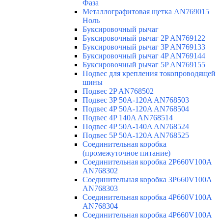
Фаза
Металлографитовая щетка AN769015
Ноль
Буксировочный рычаг
Буксировочный рычаг 2P AN769122
Буксировочный рычаг 3P AN769133
Буксировочный рычаг 4P AN769144
Буксировочный рычаг 5P AN769155
Подвес для крепления токопроводящей
шины
Подвес 2P AN768502
Подвес 3P 50A-120A AN768503
Подвес 4P 50A-120A AN768504
Подвес 4P 140A AN768514
Подвес 4P 50A-140A AN768524
Подвес 5P 50A-120A AN768525
Соединительная коробка
(промежуточное питание)
Соединительная коробка 2P660V100A
AN768302
Соединительная коробка 3P660V100A
AN768303
Соединительная коробка 4P660V100A
AN768304
Соединительная коробка 4P660V100A