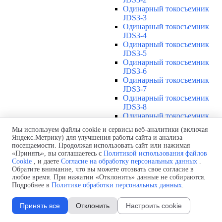
Одинарный токосъемник
JDS3-3
Одинарный токосъемник
JDS3-4
Одинарный токосъемник
JDS3-5
Одинарный токосъемник
JDS3-6
Одинарный токосъемник
JDS3-7
Одинарный токосъемник
JDS3-8
Одинарный токосъемник
JDS3-9
Мы используем файлы cookie и сервисы веб-аналитики (включая
Одинарный токосъемник
Яндекс.Метрику) для улучшения работы сайта и анализа
JDS3-10
посещаемости. Продолжая использовать сайт или нажимая
Одинарный токосъемник
«Принять», вы соглашаетесь с
Политикой использования файлов
JDS3-11
Cookie
, и даете
Согласие на обработку персональных данных
.
Одинарный токосъемник
Обратите внимание, что вы можете отозвать свое согласие в
любое время. При нажатии «Отклонить» данные не собираются.
JDS3-12
Подробнее в
Политике обработки персональных данных
.
Соединения U12
▼
Защитная оболочка для
Принять все
Отклонить
Настроить cookie
соединений U12
Стыковочное соединение U12