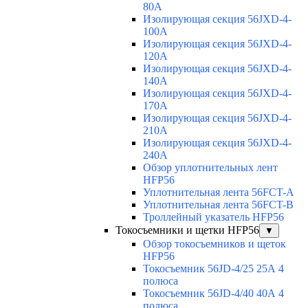
80A
Изолирующая секция 56JXD-4-
100A
Изолирующая секция 56JXD-4-
120A
Изолирующая секция 56JXD-4-
140A
Изолирующая секция 56JXD-4-
170A
Изолирующая секция 56JXD-4-
210A
Изолирующая секция 56JXD-4-
240A
Обзор уплотнительных лент
HFP56
Уплотнительная лента 56FCT-A
Уплотнительная лента 56FCT-B
Троллейный указатель HFP56
Токосъемники и щетки HFP56
▼
Обзор токосъемников и щеток
HFP56
Токосъемник 56JD-4/25 25А 4
полюса
Токосъемник 56JD-4/40 40А 4
полюса