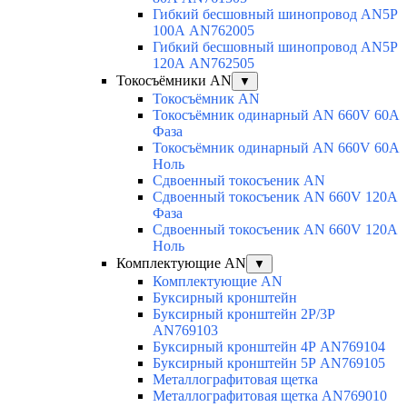
Гибкий бесшовный шинопровод AN5P
100А AN762005
Гибкий бесшовный шинопровод AN5P
120А AN762505
Токосъёмники AN
▼
Токосъёмник AN
Токосъёмник одинарный AN 660V 60A
Фаза
Токосъёмник одинарный AN 660V 60A
Ноль
Сдвоенный токосъеник AN
Сдвоенный токосъеник AN 660V 120A
Фаза
Сдвоенный токосъеник AN 660V 120A
Ноль
Комплектующие AN
▼
Комплектующие AN
Буксирный кронштейн
Буксирный кронштейн 2Р/3Р
AN769103
Буксирный кронштейн 4Р AN769104
Буксирный кронштейн 5Р AN769105
Металлографитовая щетка
Металлографитовая щетка AN769010