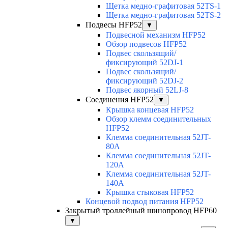
Щетка медно-графитовая 52TS-1
Щетка медно-графитовая 52TS-2
Подвесы HFP52
▼
Подвесной механизм HFP52
Обзор подвесов HFP52
Подвес скользящий/
фиксирующий 52DJ-1
Подвес скользящий/
фиксирующий 52DJ-2
Подвес якорный 52LJ-8
Соединения HFP52
▼
Крышка концевая HFP52
Обзор клемм соединительных
HFP52
Клемма соединительная 52JT-
80A
Клемма соединительная 52JT-
120A
Клемма соединительная 52JT-
140A
Крышка стыковая HFP52
Концевой подвод питания HFP52
Закрытый троллейный шинопровод HFP60
▼