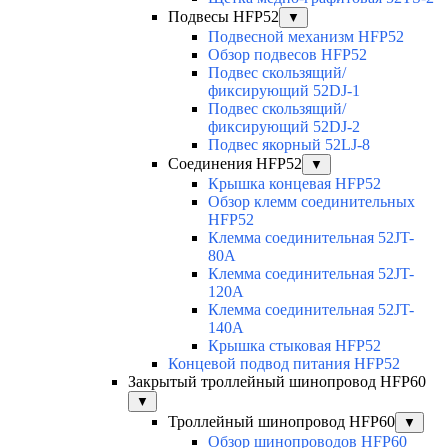
Подвесы HFP52
▼
Подвесной механизм HFP52
Обзор подвесов HFP52
Подвес скользящий/
фиксирующий 52DJ-1
Подвес скользящий/
фиксирующий 52DJ-2
Подвес якорный 52LJ-8
Соединения HFP52
▼
Крышка концевая HFP52
Обзор клемм соединительных
HFP52
Клемма соединительная 52JT-
80A
Клемма соединительная 52JT-
120A
Клемма соединительная 52JT-
140A
Крышка стыковая HFP52
Концевой подвод питания HFP52
Закрытый троллейный шинопровод HFP60
▼
Троллейный шинопровод HFP60
▼
Обзор шинопроводов HFP60