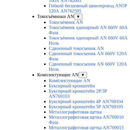
100А AN762005
Гибкий бесшовный шинопровод AN5P
120А AN762505
Токосъёмники AN
▼
Токосъёмник AN
Токосъёмник одинарный AN 660V 60A
Фаза
Токосъёмник одинарный AN 660V 60A
Ноль
Сдвоенный токосъеник AN
Сдвоенный токосъеник AN 660V 120A
Фаза
Сдвоенный токосъеник AN 660V 120A
Ноль
Комплектующие AN
▼
Комплектующие AN
Буксирный кронштейн
Буксирный кронштейн 2Р/3Р
AN769103
Буксирный кронштейн 4Р AN769104
Буксирный кронштейн 5Р AN769105
Металлографитовая щетка
Металлографитовая щетка AN769010
Фаза
Металлографитовая щетка AN769015