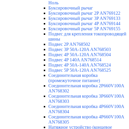
Ноль
Буксировочный рычаг
Буксировочный рычаг 2P AN769122
Буксировочный рычаг 3P AN769133
Буксировочный рычаг 4P AN769144
Буксировочный рычаг 5P AN769155
Подвес для крепления токопроводящей
шины
Подвес 2P AN768502
Подвес 3P 50A-120A AN768503
Подвес 4P 50A-120A AN768504
Подвес 4P 140A AN768514
Подвес 4P 50A-140A AN768524
Подвес 5P 50A-120A AN768525
Соединительная коробка
(промежуточное питание)
Соединительная коробка 2P660V100A
AN768302
Соединительная коробка 3P660V100A
AN768303
Соединительная коробка 4P660V100A
AN768304
Соединительная коробка 4P660V100A
AN768305
Натяжное устройство (концевое