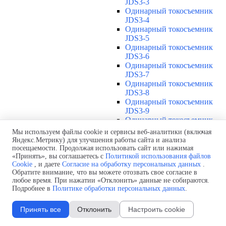
JDS3-3
Одинарный токосъемник
JDS3-4
Одинарный токосъемник
JDS3-5
Одинарный токосъемник
JDS3-6
Одинарный токосъемник
JDS3-7
Одинарный токосъемник
JDS3-8
Одинарный токосъемник
JDS3-9
Одинарный токосъемник
JDS3-10
Мы используем файлы cookie и сервисы веб-аналитики (включая
Одинарный токосъемник
Яндекс.Метрику) для улучшения работы сайта и анализа
JDS3-11
посещаемости. Продолжая использовать сайт или нажимая
Одинарный токосъемник
«Принять», вы соглашаетесь с
Политикой использования файлов
Cookie
, и даете
Согласие на обработку персональных данных
.
JDS3-12
Обратите внимание, что вы можете отозвать свое согласие в
Соединения U12
▼
любое время. При нажатии «Отклонить» данные не собираются.
Защитная оболочка для
Подробнее в
Политике обработки персональных данных
.
соединений U12
Стыковочное соединение U12
Принять все
Отклонить
Настроить cookie
Подводы питания U12
▼
Линейный подвод питания U12