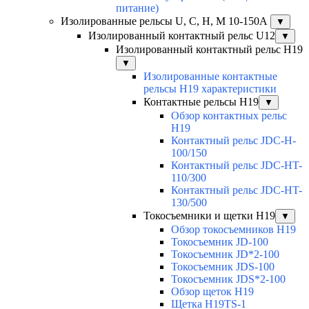
питание)
Изолированные рельсы U, C, H, M 10-150А
▼
Изолированный контактный рельс U12
▼
Изолированный контактный рельс Н19
▼
Изолированные контактные
рельсы Н19 характеристики
Контактные рельсы H19
▼
Обзор контактных рельс
H19
Контактный рельс JDC-H-
100/150
Контактный рельс JDC-HT-
110/300
Контактный рельс JDC-HT-
130/500
Токосъемники и щетки H19
▼
Обзор токосъемников H19
Токосъемник JD-100
Токосъемник JD*2-100
Токосъемник JDS-100
Токосъемник JDS*2-100
Обзор щеток H19
Щетка H19TS-1