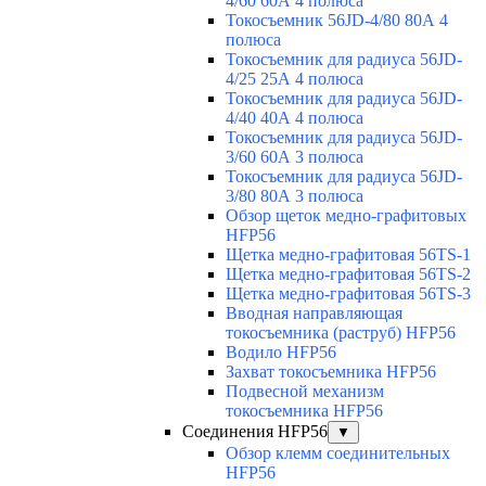
4/60 60А 4 полюса
Токосъемник 56JD-4/80 80А 4
полюса
Токосъемник для радиуса 56JD-
4/25 25А 4 полюса
Токосъемник для радиуса 56JD-
4/40 40А 4 полюса
Токосъемник для радиуса 56JD-
3/60 60А 3 полюса
Токосъемник для радиуса 56JD-
3/80 80А 3 полюса
Обзор щеток медно-графитовых
HFP56
Щетка медно-графитовая 56TS-1
Щетка медно-графитовая 56TS-2
Щетка медно-графитовая 56TS-3
Вводная направляющая
токосъемника (раструб) HFP56
Водило HFP56
Захват токосъемника HFP56
Подвесной механизм
токосъемника HFP56
Соединения HFP56
▼
Обзор клемм соединительных
HFP56