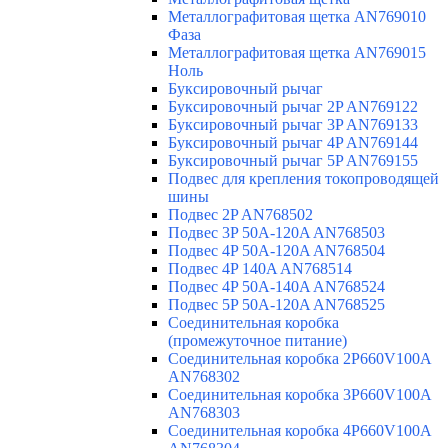
Металлографитовая щетка AN769010
Фаза
Металлографитовая щетка AN769015
Ноль
Буксировочный рычаг
Буксировочный рычаг 2P AN769122
Буксировочный рычаг 3P AN769133
Буксировочный рычаг 4P AN769144
Буксировочный рычаг 5P AN769155
Подвес для крепления токопроводящей
шины
Подвес 2P AN768502
Подвес 3P 50A-120A AN768503
Подвес 4P 50A-120A AN768504
Подвес 4P 140A AN768514
Подвес 4P 50A-140A AN768524
Подвес 5P 50A-120A AN768525
Соединительная коробка
(промежуточное питание)
Соединительная коробка 2P660V100A
AN768302
Соединительная коробка 3P660V100A
AN768303
Соединительная коробка 4P660V100A