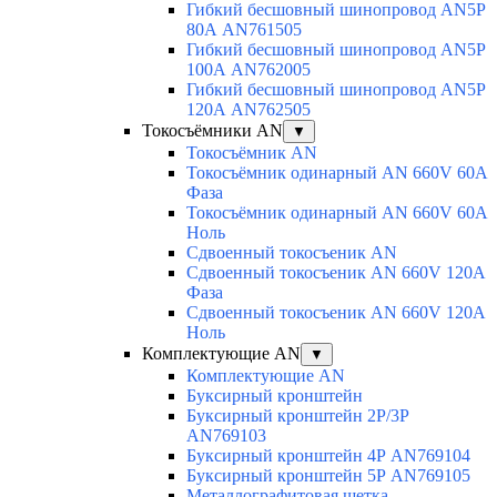
Гибкий бесшовный шинопровод AN5P
80А AN761505
Гибкий бесшовный шинопровод AN5P
100А AN762005
Гибкий бесшовный шинопровод AN5P
120А AN762505
Токосъёмники AN
▼
Токосъёмник AN
Токосъёмник одинарный AN 660V 60A
Фаза
Токосъёмник одинарный AN 660V 60A
Ноль
Сдвоенный токосъеник AN
Сдвоенный токосъеник AN 660V 120A
Фаза
Сдвоенный токосъеник AN 660V 120A
Ноль
Комплектующие AN
▼
Комплектующие AN
Буксирный кронштейн
Буксирный кронштейн 2Р/3Р
AN769103
Буксирный кронштейн 4Р AN769104
Буксирный кронштейн 5Р AN769105
Металлографитовая щетка