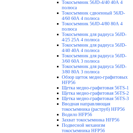
Токосъемник 56JD-4/40 40А 4
полюса
Токосъемник сдвоенный 56JD-
4/60 60А 4 полюса
Токосъемник 56JD-4/80 80А 4
полюса
Токосъемник для радиуса 56JD-
4/25 25А 4 полюса
Токосъемник для радиуса 56JD-
4/40 40А 4 полюса
Токосъемник для радиуса 56JD-
3/60 60А 3 полюса
Токосъемник для радиуса 56JD-
3/80 80А 3 полюса
Обзор щеток медно-графитовых
HFP56
Щетка медно-графитовая 56TS-1
Щетка медно-графитовая 56TS-2
Щетка медно-графитовая 56TS-3
Вводная направляющая
токосъемника (раструб) HFP56
Водило HFP56
Захват токосъемника HFP56
Подвесной механизм
токосъемника HFP56