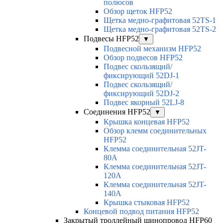
полюсов
Обзор щеток HFP52
Щетка медно-графитовая 52TS-1
Щетка медно-графитовая 52TS-2
Подвесы HFP52
▼
Подвесной механизм HFP52
Обзор подвесов HFP52
Подвес скользящий/
фиксирующий 52DJ-1
Подвес скользящий/
фиксирующий 52DJ-2
Подвес якорный 52LJ-8
Соединения HFP52
▼
Крышка концевая HFP52
Обзор клемм соединительных
HFP52
Клемма соединительная 52JT-
80A
Клемма соединительная 52JT-
120A
Клемма соединительная 52JT-
140A
Крышка стыковая HFP52
Концевой подвод питания HFP52
Закрытый троллейный шинопровод HFP60