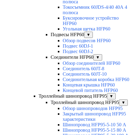
полюса
Токосъемник 60JDS-4/40 40А 4
полюса
Буксировочное устройство
HFP60
Угольная щетка HFP60
Подвесы HFP60
▼
Обзор подвесов HFP60
Подвес 60DJ-1
Подвес 60DJ-2
Соединители HFP60
▼
Обзор соединителей HFP60
Соединитель 60JT-8
Соединитель 60JT-10
Соединительная коробка HFP60
Концевая крышка HFP60
Концевой питатель HFP60
Троллейный шинопровод HFP95
▼
Троллейный шинопровод HFP95
▼
Обзор шинопроводов HFP95
Закрытый шинопровод HFP95
характеристики
Шинопровод HFP95-5-10 50 А
Шинопровод HFP95-5-15 80 А