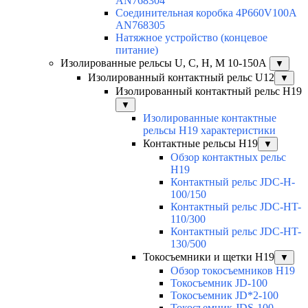
AN768304
Соединительная коробка 4P660V100A
AN768305
Натяжное устройство (концевое
питание)
Изолированные рельсы U, C, H, M 10-150А
▼
Изолированный контактный рельс U12
▼
Изолированный контактный рельс Н19
▼
Изолированные контактные
рельсы Н19 характеристики
Контактные рельсы H19
▼
Обзор контактных рельс
H19
Контактный рельс JDC-H-
100/150
Контактный рельс JDC-HT-
110/300
Контактный рельс JDC-HT-
130/500
Токосъемники и щетки H19
▼
Обзор токосъемников H19
Токосъемник JD-100
Токосъемник JD*2-100
Токосъемник JDS-100