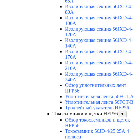
65A
Изолирующая секция 56JXD-4-
80A
Изолирующая секция 56JXD-4-
100A
Изолирующая секция 56JXD-4-
120A
Изолирующая секция 56JXD-4-
140A
Изолирующая секция 56JXD-4-
170A
Изолирующая секция 56JXD-4-
210A
Изолирующая секция 56JXD-4-
240A
Обзор уплотнительных лент
HFP56
Уплотнительная лента 56FCT-A
Уплотнительная лента 56FCT-B
Троллейный указатель HFP56
Токосъемники и щетки HFP56
▼
Обзор токосъемников и щеток
HFP56
Токосъемник 56JD-4/25 25А 4
полюса