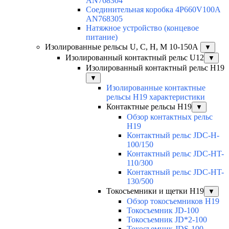
AN768304
Соединительная коробка 4P660V100A
AN768305
Натяжное устройство (концевое
питание)
Изолированные рельсы U, C, H, M 10-150А
▼
Изолированный контактный рельс U12
▼
Изолированный контактный рельс Н19
▼
Изолированные контактные
рельсы Н19 характеристики
Контактные рельсы H19
▼
Обзор контактных рельс
H19
Контактный рельс JDC-H-
100/150
Контактный рельс JDC-HT-
110/300
Контактный рельс JDC-HT-
130/500
Токосъемники и щетки H19
▼
Обзор токосъемников H19
Токосъемник JD-100
Токосъемник JD*2-100
Токосъемник JDS-100