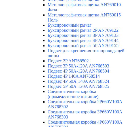
Металлографитовая щетка AN769010
Фаза
Металлографитовая щетка AN769015
Ноль
Буксировочный рычаг
Буксировочный рычаг 2P AN769122
Буксировочный рычаг 3P AN769133
Буксировочный рычаг 4P AN769144
Буксировочный рычаг 5P AN769155
Подвес для крепления токопроводящей
шины
Подвес 2P AN768502
Подвес 3P 50A-120A AN768503
Подвес 4P 50A-120A AN768504
Подвес 4P 140A AN768514
Подвес 4P 50A-140A AN768524
Подвес 5P 50A-120A AN768525
Соединительная коробка
(промежуточное питание)
Соединительная коробка 2P660V100A
AN768302
Соединительная коробка 3P660V100A
AN768303
Соединительная коробка 4P660V100A