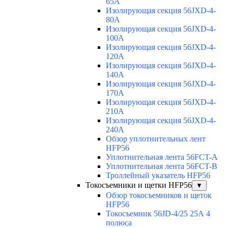
65A
Изолирующая секция 56JXD-4-
80A
Изолирующая секция 56JXD-4-
100A
Изолирующая секция 56JXD-4-
120A
Изолирующая секция 56JXD-4-
140A
Изолирующая секция 56JXD-4-
170A
Изолирующая секция 56JXD-4-
210A
Изолирующая секция 56JXD-4-
240A
Обзор уплотнительных лент
HFP56
Уплотнительная лента 56FCT-A
Уплотнительная лента 56FCT-B
Троллейный указатель HFP56
Токосъемники и щетки HFP56
▼
Обзор токосъемников и щеток
HFP56
Токосъемник 56JD-4/25 25А 4
полюса