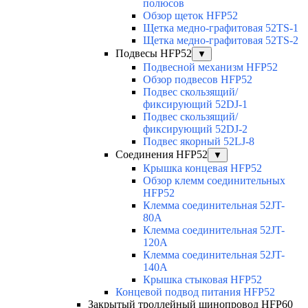
полюсов
Обзор щеток HFP52
Щетка медно-графитовая 52TS-1
Щетка медно-графитовая 52TS-2
Подвесы HFP52
▼
Подвесной механизм HFP52
Обзор подвесов HFP52
Подвес скользящий/
фиксирующий 52DJ-1
Подвес скользящий/
фиксирующий 52DJ-2
Подвес якорный 52LJ-8
Соединения HFP52
▼
Крышка концевая HFP52
Обзор клемм соединительных
HFP52
Клемма соединительная 52JT-
80A
Клемма соединительная 52JT-
120A
Клемма соединительная 52JT-
140A
Крышка стыковая HFP52
Концевой подвод питания HFP52
Закрытый троллейный шинопровод HFP60