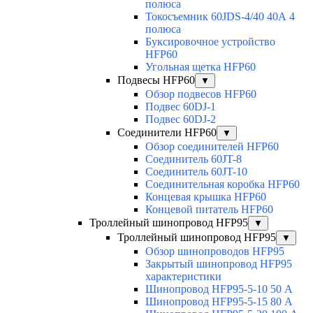
полюса
Токосъемник 60JDS-4/40 40А 4
полюса
Буксировочное устройство
HFP60
Угольная щетка HFP60
Подвесы HFP60
▼
Обзор подвесов HFP60
Подвес 60DJ-1
Подвес 60DJ-2
Соединители HFP60
▼
Обзор соединителей HFP60
Соединитель 60JT-8
Соединитель 60JT-10
Соединительная коробка HFP60
Концевая крышка HFP60
Концевой питатель HFP60
Троллейный шинопровод HFP95
▼
Троллейный шинопровод HFP95
▼
Обзор шинопроводов HFP95
Закрытый шинопровод HFP95
характеристики
Шинопровод HFP95-5-10 50 А
Шинопровод HFP95-5-15 80 А