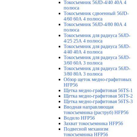
Токосъемник 56JD-4/40 40А 4
полюса
Токосъемник сдвоенный 56JD-
4/60 60А 4 полюса
Токосъемник 56JD-4/80 80А 4
полюса
Токосъемник для радиуса 56JD-
4/25 25А 4 полюса
Токосъемник для радиуса 56JD-
4/40 40А 4 полюса
Токосъемник для радиуса 56JD-
3/60 60А 3 полюса
Токосъемник для радиуса 56JD-
3/80 80А 3 полюса
Обзор щеток медно-графитовых
HFP56
Щетка медно-графитовая 56TS-1
Щетка медно-графитовая 56TS-2
Щетка медно-графитовая 56TS-3
Вводная направляющая
токосъемника (раструб) HFP56
Водило HFP56
Захват токосъемника HFP56
Подвесной механизм
токосъемника HFP56