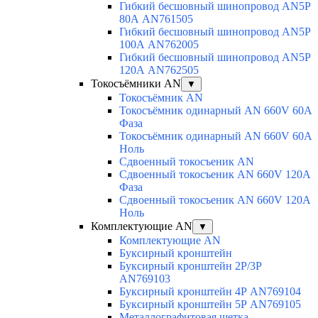
Гибкий бесшовный шинопровод AN5P
80А AN761505
Гибкий бесшовный шинопровод AN5P
100А AN762005
Гибкий бесшовный шинопровод AN5P
120А AN762505
Токосъёмники AN
▼
Токосъёмник AN
Токосъёмник одинарный AN 660V 60A
Фаза
Токосъёмник одинарный AN 660V 60A
Ноль
Сдвоенный токосъеник AN
Сдвоенный токосъеник AN 660V 120A
Фаза
Сдвоенный токосъеник AN 660V 120A
Ноль
Комплектующие AN
▼
Комплектующие AN
Буксирный кронштейн
Буксирный кронштейн 2Р/3Р
AN769103
Буксирный кронштейн 4Р AN769104
Буксирный кронштейн 5Р AN769105
Металлографитовая щетка