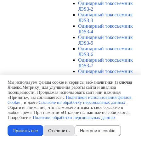
Одинарный токосъемник
JDS3-2
Одинарный токосъемник
JDS3-3
Одинарный токосъемник
JDS3-4
Одинарный токосъемник
JDS3-5
Одинарный токосъемник
JDS3-6
Одинарный токосъемник
JDS3-7
Одинарный токосъемник
JDS3-8
Одинарный токосъемник
Мы используем файлы cookie и сервисы веб-аналитики (включая
Яндекс.Метрику) для улучшения работы сайта и анализа
JDS3-9
посещаемости. Продолжая использовать сайт или нажимая
Одинарный токосъемник
«Принять», вы соглашаетесь с
Политикой использования файлов
JDS3-10
Cookie
, и даете
Согласие на обработку персональных данных
.
Одинарный токосъемник
Обратите внимание, что вы можете отозвать свое согласие в
JDS3-11
любое время. При нажатии «Отклонить» данные не собираются.
Одинарный токосъемник
Подробнее в
Политике обработки персональных данных
.
JDS3-12
Соединения U12
▼
Принять все
Отклонить
Настроить cookie
Защитная оболочка для
соединений U12