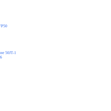
FP50
ие 50JT-1
-6