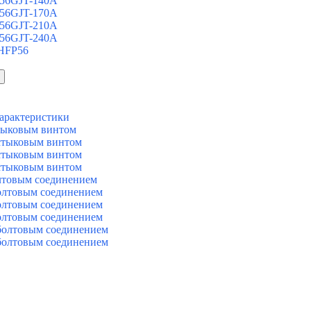
 56GJT-140A
 56GJT-170A
 56GJT-210A
 56GJT-240A
 HFP56
арактеристики
тыковым винтом
стыковым винтом
стыковым винтом
стыковым винтом
лтовым соединением
олтовым соединением
олтовым соединением
олтовым соединением
болтовым соединением
болтовым соединением