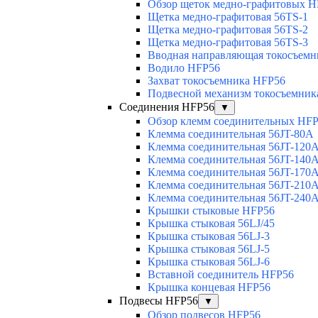
Обзор щеток медно-графитовых H
Щетка медно-графитовая 56TS-1
Щетка медно-графитовая 56TS-2
Щетка медно-графитовая 56TS-3
Вводная направляющая токосъемни
Водило HFP56
Захват токосъемника HFP56
Подвесной механизм токосъемник
Соединения HFP56
▼
Обзор клемм соединительных HF
Клемма соединительная 56JT-80A
Клемма соединительная 56JT-120
Клемма соединительная 56JT-140
Клемма соединительная 56JT-170
Клемма соединительная 56JT-210
Клемма соединительная 56JT-240
Крышки стыковые HFP56
Крышка стыковая 56LJ/45
Крышка стыковая 56LJ-3
Крышка стыковая 56LJ-5
Крышка стыковая 56LJ-6
Вставной соединитель HFP56
Крышка концевая HFP56
Подвесы HFP56
▼
Обзор подвесов HFP56