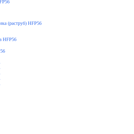
FP56
ка (раструб) HFP56
а HFP56
P56
A
A
A
A
A