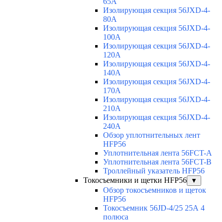
65A
Изолирующая секция 56JXD-4-
80A
Изолирующая секция 56JXD-4-
100A
Изолирующая секция 56JXD-4-
120A
Изолирующая секция 56JXD-4-
140A
Изолирующая секция 56JXD-4-
170A
Изолирующая секция 56JXD-4-
210A
Изолирующая секция 56JXD-4-
240A
Обзор уплотнительных лент
HFP56
Уплотнительная лента 56FCT-A
Уплотнительная лента 56FCT-B
Троллейный указатель HFP56
Токосъемники и щетки HFP56
▼
Обзор токосъемников и щеток
HFP56
Токосъемник 56JD-4/25 25А 4
полюса