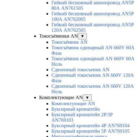
Гибкий бесшовный шинопровод AN5P
80А AN761505
Гибкий бесшовный шинопровод AN5P
100А AN762005
Гибкий бесшовный шинопровод AN5P
120А AN762505
Токосъёмники AN
▼
Токосъёмник AN
Токосъёмник одинарный AN 660V 60A
Фаза
Токосъёмник одинарный AN 660V 60A
Ноль
Сдвоенный токосъеник AN
Сдвоенный токосъеник AN 660V 120A
Фаза
Сдвоенный токосъеник AN 660V 120A
Ноль
Комплектующие AN
▼
Комплектующие AN
Буксирный кронштейн
Буксирный кронштейн 2Р/3Р
AN769103
Буксирный кронштейн 4Р AN769104
Буксирный кронштейн 5Р AN769105
Металлографитовая щетка