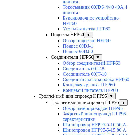
полюса
Токосъемник 60JDS-4/40 40А 4
полюса
Буксировочное устройство
HFP60
Угольная щетка HFP60
Подвесы HFP60
▼
Обзор подвесов HFP60
Подвес 60DJ-1
Подвес 60DJ-2
Соединители HFP60
▼
Обзор соединителей HFP60
Соединитель 60JT-8
Соединитель 60JT-10
Соединительная коробка HFP60
Концевая крышка HFP60
Концевой питатель HFP60
Троллейный шинопровод HFP95
▼
Троллейный шинопровод HFP95
▼
Обзор шинопроводов HFP95
Закрытый шинопровод HFP95
характеристики
Шинопровод HFP95-5-10 50 А
Шинопровод HFP95-5-15 80 А