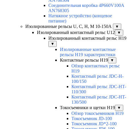
AN768304
Соединительная коробка 4P660V100A
AN768305
Натяжное устройство (концевое
питание)
Изолированные рельсы U, C, H, M 10-150А
▼
Изолированный контактный рельс U12
▼
Изолированный контактный рельс Н19
▼
Изолированные контактные
рельсы Н19 характеристики
Контактные рельсы H19
▼
Обзор контактных рельс
H19
Контактный рельс JDC-H-
100/150
Контактный рельс JDC-HT-
110/300
Контактный рельс JDC-HT-
130/500
Токосъемники и щетки H19
▼
Обзор токосъемников H19
Токосъемник JD-100
Токосъемник JD*2-100
Токосъемник JDS-100