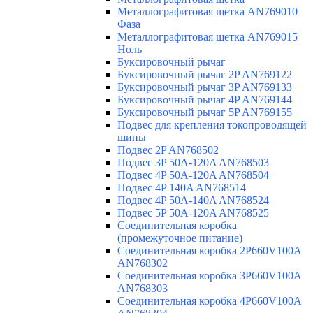
Металлографитовая щетка AN769010
Фаза
Металлографитовая щетка AN769015
Ноль
Буксировочный рычаг
Буксировочный рычаг 2P AN769122
Буксировочный рычаг 3P AN769133
Буксировочный рычаг 4P AN769144
Буксировочный рычаг 5P AN769155
Подвес для крепления токопроводящей
шины
Подвес 2P AN768502
Подвес 3P 50A-120A AN768503
Подвес 4P 50A-120A AN768504
Подвес 4P 140A AN768514
Подвес 4P 50A-140A AN768524
Подвес 5P 50A-120A AN768525
Соединительная коробка
(промежуточное питание)
Соединительная коробка 2P660V100A
AN768302
Соединительная коробка 3P660V100A
AN768303
Соединительная коробка 4P660V100A