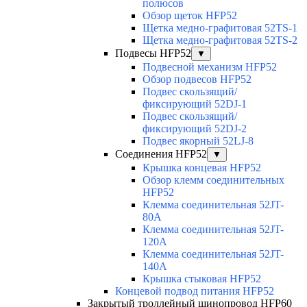
полюсов
Обзор щеток HFP52
Щетка медно-графитовая 52TS-1
Щетка медно-графитовая 52TS-2
Подвесы HFP52
▼
Подвесной механизм HFP52
Обзор подвесов HFP52
Подвес скользящий/
фиксирующий 52DJ-1
Подвес скользящий/
фиксирующий 52DJ-2
Подвес якорный 52LJ-8
Соединения HFP52
▼
Крышка концевая HFP52
Обзор клемм соединительных
HFP52
Клемма соединительная 52JT-
80A
Клемма соединительная 52JT-
120A
Клемма соединительная 52JT-
140A
Крышка стыковая HFP52
Концевой подвод питания HFP52
Закрытый троллейный шинопровод HFP60