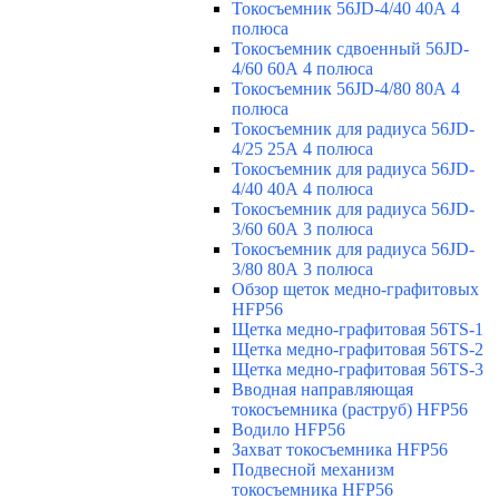
Токосъемник 56JD-4/40 40А 4
полюса
Токосъемник сдвоенный 56JD-
4/60 60А 4 полюса
Токосъемник 56JD-4/80 80А 4
полюса
Токосъемник для радиуса 56JD-
4/25 25А 4 полюса
Токосъемник для радиуса 56JD-
4/40 40А 4 полюса
Токосъемник для радиуса 56JD-
3/60 60А 3 полюса
Токосъемник для радиуса 56JD-
3/80 80А 3 полюса
Обзор щеток медно-графитовых
HFP56
Щетка медно-графитовая 56TS-1
Щетка медно-графитовая 56TS-2
Щетка медно-графитовая 56TS-3
Вводная направляющая
токосъемника (раструб) HFP56
Водило HFP56
Захват токосъемника HFP56
Подвесной механизм
токосъемника HFP56