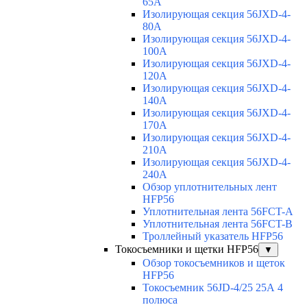
65A
Изолирующая секция 56JXD-4-
80A
Изолирующая секция 56JXD-4-
100A
Изолирующая секция 56JXD-4-
120A
Изолирующая секция 56JXD-4-
140A
Изолирующая секция 56JXD-4-
170A
Изолирующая секция 56JXD-4-
210A
Изолирующая секция 56JXD-4-
240A
Обзор уплотнительных лент
HFP56
Уплотнительная лента 56FCT-A
Уплотнительная лента 56FCT-B
Троллейный указатель HFP56
Токосъемники и щетки HFP56
▼
Обзор токосъемников и щеток
HFP56
Токосъемник 56JD-4/25 25А 4
полюса