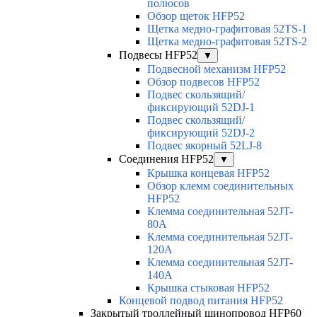
полюсов
Обзор щеток HFP52
Щетка медно-графитовая 52TS-1
Щетка медно-графитовая 52TS-2
Подвесы HFP52
▼
Подвесной механизм HFP52
Обзор подвесов HFP52
Подвес скользящий/
фиксирующий 52DJ-1
Подвес скользящий/
фиксирующий 52DJ-2
Подвес якорный 52LJ-8
Соединения HFP52
▼
Крышка концевая HFP52
Обзор клемм соединительных
HFP52
Клемма соединительная 52JT-
80A
Клемма соединительная 52JT-
120A
Клемма соединительная 52JT-
140A
Крышка стыковая HFP52
Концевой подвод питания HFP52
Закрытый троллейный шинопровод HFP60