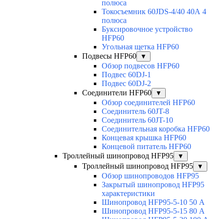
полюса
Токосъемник 60JDS-4/40 40А 4
полюса
Буксировочное устройство
HFP60
Угольная щетка HFP60
Подвесы HFP60
▼
Обзор подвесов HFP60
Подвес 60DJ-1
Подвес 60DJ-2
Соединители HFP60
▼
Обзор соединителей HFP60
Соединитель 60JT-8
Соединитель 60JT-10
Соединительная коробка HFP60
Концевая крышка HFP60
Концевой питатель HFP60
Троллейный шинопровод HFP95
▼
Троллейный шинопровод HFP95
▼
Обзор шинопроводов HFP95
Закрытый шинопровод HFP95
характеристики
Шинопровод HFP95-5-10 50 А
Шинопровод HFP95-5-15 80 А