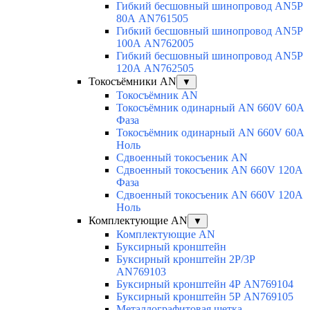
Гибкий бесшовный шинопровод AN5P
80А AN761505
Гибкий бесшовный шинопровод AN5P
100А AN762005
Гибкий бесшовный шинопровод AN5P
120А AN762505
Токосъёмники AN
▼
Токосъёмник AN
Токосъёмник одинарный AN 660V 60A
Фаза
Токосъёмник одинарный AN 660V 60A
Ноль
Сдвоенный токосъеник AN
Сдвоенный токосъеник AN 660V 120A
Фаза
Сдвоенный токосъеник AN 660V 120A
Ноль
Комплектующие AN
▼
Комплектующие AN
Буксирный кронштейн
Буксирный кронштейн 2Р/3Р
AN769103
Буксирный кронштейн 4Р AN769104
Буксирный кронштейн 5Р AN769105
Металлографитовая щетка