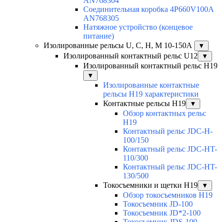
AN768304
Соединительная коробка 4P660V100A
AN768305
Натяжное устройство (концевое
питание)
Изолированные рельсы U, C, H, M 10-150А
▼
Изолированный контактный рельс U12
▼
Изолированный контактный рельс Н19
▼
Изолированные контактные
рельсы Н19 характеристики
Контактные рельсы H19
▼
Обзор контактных рельс
H19
Контактный рельс JDC-H-
100/150
Контактный рельс JDC-HT-
110/300
Контактный рельс JDC-HT-
130/500
Токосъемники и щетки H19
▼
Обзор токосъемников H19
Токосъемник JD-100
Токосъемник JD*2-100
Токосъемник JDS-100