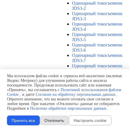
Одинарный токосъемник
JDS3-2
Одинарный токосъемник
JDS3-3
Одинарный токосъемник
JDS3-4
Одинарный токосъемник
JDS3-5
Одинарный токосъемник
JDS3-6
Одинарный токосъемник
JDS3-7
Одинарный токосъемник
JDS3-8
Одинарный токосъемник
Мы используем файлы cookie и сервисы веб-аналитики (включая
Яндекс.Метрику) для улучшения работы сайта и анализа
JDS3-9
посещаемости. Продолжая использовать сайт или нажимая
Одинарный токосъемник
«Принять», вы соглашаетесь с
Политикой использования файлов
JDS3-10
Cookie
, и даете
Согласие на обработку персональных данных
.
Одинарный токосъемник
Обратите внимание, что вы можете отозвать свое согласие в
JDS3-11
любое время. При нажатии «Отклонить» данные не собираются.
Одинарный токосъемник
Подробнее в
Политике обработки персональных данных
.
JDS3-12
Соединения U12
▼
Принять все
Отклонить
Настроить cookie
Защитная оболочка для
соединений U12