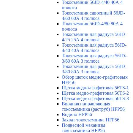
Токосъемник 56JD-4/40 40А 4
полюса
Токосъемник сдвоенный 56JD-
4/60 60А 4 полюса
Токосъемник 56JD-4/80 80А 4
полюса
Токосъемник для радиуса 56JD-
4/25 25А 4 полюса
Токосъемник для радиуса 56JD-
4/40 40А 4 полюса
Токосъемник для радиуса 56JD-
3/60 60А 3 полюса
Токосъемник для радиуса 56JD-
3/80 80А 3 полюса
Обзор щеток медно-графитовых
HFP56
Щетка медно-графитовая 56TS-1
Щетка медно-графитовая 56TS-2
Щетка медно-графитовая 56TS-3
Вводная направляющая
токосъемника (раструб) HFP56
Водило HFP56
Захват токосъемника HFP56
Подвесной механизм
токосъемника HFP56