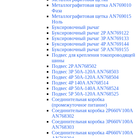
Металлографитовая щетка AN769010
Фаза
Металлографитовая щетка AN769015
Ноль
Буксировочный рычаг
Буксировочный рычаг 2P AN769122
Буксировочный рычаг 3P AN769133
Буксировочный рычаг 4P AN769144
Буксировочный рычаг 5P AN769155
Подвес для крепления токопроводящей
шины
Подвес 2P AN768502
Подвес 3P 50A-120A AN768503
Подвес 4P 50A-120A AN768504
Подвес 4P 140A AN768514
Подвес 4P 50A-140A AN768524
Подвес 5P 50A-120A AN768525
Соединительная коробка
(промежуточное питание)
Соединительная коробка 2P660V100A
AN768302
Соединительная коробка 3P660V100A
AN768303
Соединительная коробка 4P660V100A