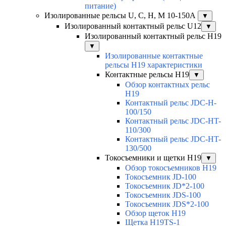
питание)
Изолированные рельсы U, C, H, M 10-150А
▼
Изолированный контактный рельс U12
▼
Изолированный контактный рельс Н19
▼
Изолированные контактные
рельсы Н19 характеристики
Контактные рельсы H19
▼
Обзор контактных рельс
H19
Контактный рельс JDC-H-
100/150
Контактный рельс JDC-HT-
110/300
Контактный рельс JDC-HT-
130/500
Токосъемники и щетки H19
▼
Обзор токосъемников H19
Токосъемник JD-100
Токосъемник JD*2-100
Токосъемник JDS-100
Токосъемник JDS*2-100
Обзор щеток H19
Щетка H19TS-1