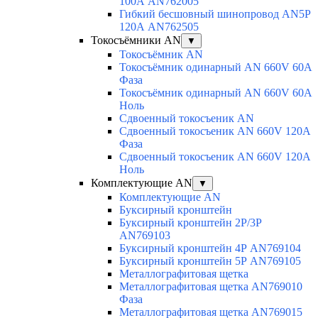
100А AN762005
Гибкий бесшовный шинопровод AN5P
120А AN762505
Токосъёмники AN
▼
Токосъёмник AN
Токосъёмник одинарный AN 660V 60A
Фаза
Токосъёмник одинарный AN 660V 60A
Ноль
Сдвоенный токосъеник AN
Сдвоенный токосъеник AN 660V 120A
Фаза
Сдвоенный токосъеник AN 660V 120A
Ноль
Комплектующие AN
▼
Комплектующие AN
Буксирный кронштейн
Буксирный кронштейн 2Р/3Р
AN769103
Буксирный кронштейн 4Р AN769104
Буксирный кронштейн 5Р AN769105
Металлографитовая щетка
Металлографитовая щетка AN769010
Фаза
Металлографитовая щетка AN769015