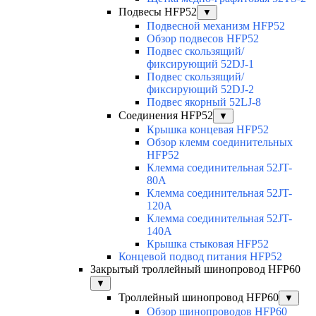
Подвесы HFP52
▼
Подвесной механизм HFP52
Обзор подвесов HFP52
Подвес скользящий/
фиксирующий 52DJ-1
Подвес скользящий/
фиксирующий 52DJ-2
Подвес якорный 52LJ-8
Соединения HFP52
▼
Крышка концевая HFP52
Обзор клемм соединительных
HFP52
Клемма соединительная 52JT-
80A
Клемма соединительная 52JT-
120A
Клемма соединительная 52JT-
140A
Крышка стыковая HFP52
Концевой подвод питания HFP52
Закрытый троллейный шинопровод HFP60
▼
Троллейный шинопровод HFP60
▼
Обзор шинопроводов HFP60