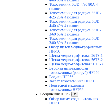
4/60 60А 4 полюса
Токосъемник 56JD-4/80 80А 4
полюса
Токосъемник для радиуса 56JD-
4/25 25А 4 полюса
Токосъемник для радиуса 56JD-
4/40 40А 4 полюса
Токосъемник для радиуса 56JD-
3/60 60А 3 полюса
Токосъемник для радиуса 56JD-
3/80 80А 3 полюса
Обзор щеток медно-графитовых
HFP56
Щетка медно-графитовая 56TS-1
Щетка медно-графитовая 56TS-2
Щетка медно-графитовая 56TS-3
Вводная направляющая
токосъемника (раструб) HFP56
Водило HFP56
Захват токосъемника HFP56
Подвесной механизм
токосъемника HFP56
Соединения HFP56
▼
Обзор клемм соединительных
HFP56