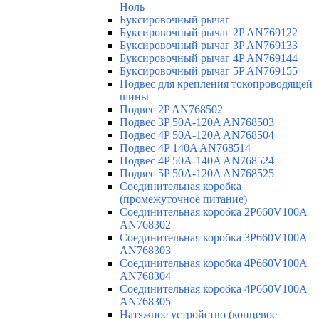
Ноль
Буксировочный рычаг
Буксировочный рычаг 2P AN769122
Буксировочный рычаг 3P AN769133
Буксировочный рычаг 4P AN769144
Буксировочный рычаг 5P AN769155
Подвес для крепления токопроводящей
шины
Подвес 2P AN768502
Подвес 3P 50A-120A AN768503
Подвес 4P 50A-120A AN768504
Подвес 4P 140A AN768514
Подвес 4P 50A-140A AN768524
Подвес 5P 50A-120A AN768525
Соединительная коробка
(промежуточное питание)
Соединительная коробка 2P660V100A
AN768302
Соединительная коробка 3P660V100A
AN768303
Соединительная коробка 4P660V100A
AN768304
Соединительная коробка 4P660V100A
AN768305
Натяжное устройство (концевое