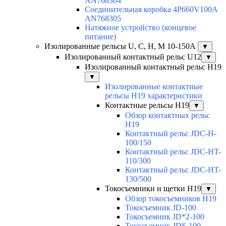
AN768304
Соединительная коробка 4P660V100A
AN768305
Натяжное устройство (концевое
питание)
Изолированные рельсы U, C, H, M 10-150А
▼
Изолированный контактный рельс U12
▼
Изолированный контактный рельс Н19
▼
Изолированные контактные
рельсы Н19 характеристики
Контактные рельсы H19
▼
Обзор контактных рельс
H19
Контактный рельс JDC-H-
100/150
Контактный рельс JDC-HT-
110/300
Контактный рельс JDC-HT-
130/500
Токосъемники и щетки H19
▼
Обзор токосъемников H19
Токосъемник JD-100
Токосъемник JD*2-100
Токосъемник JDS-100