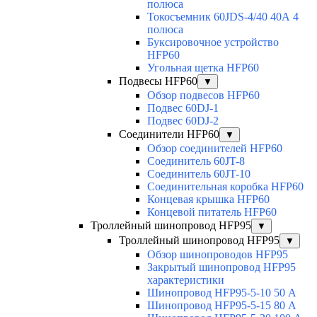
полюса
Токосъемник 60JDS-4/40 40А 4
полюса
Буксировочное устройство
HFP60
Угольная щетка HFP60
Подвесы HFP60
▼
Обзор подвесов HFP60
Подвес 60DJ-1
Подвес 60DJ-2
Соединители HFP60
▼
Обзор соединителей HFP60
Соединитель 60JT-8
Соединитель 60JT-10
Соединительная коробка HFP60
Концевая крышка HFP60
Концевой питатель HFP60
Троллейный шинопровод HFP95
▼
Троллейный шинопровод HFP95
▼
Обзор шинопроводов HFP95
Закрытый шинопровод HFP95
характеристики
Шинопровод HFP95-5-10 50 А
Шинопровод HFP95-5-15 80 А