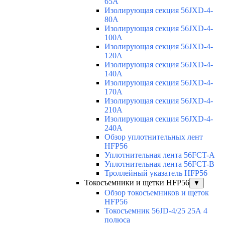
65A
Изолирующая секция 56JXD-4-
80A
Изолирующая секция 56JXD-4-
100A
Изолирующая секция 56JXD-4-
120A
Изолирующая секция 56JXD-4-
140A
Изолирующая секция 56JXD-4-
170A
Изолирующая секция 56JXD-4-
210A
Изолирующая секция 56JXD-4-
240A
Обзор уплотнительных лент
HFP56
Уплотнительная лента 56FCT-A
Уплотнительная лента 56FCT-B
Троллейный указатель HFP56
Токосъемники и щетки HFP56
▼
Обзор токосъемников и щеток
HFP56
Токосъемник 56JD-4/25 25А 4
полюса