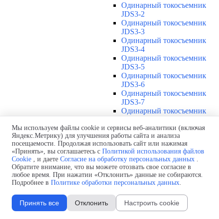
Одинарный токосъемник
JDS3-2
Одинарный токосъемник
JDS3-3
Одинарный токосъемник
JDS3-4
Одинарный токосъемник
JDS3-5
Одинарный токосъемник
JDS3-6
Одинарный токосъемник
JDS3-7
Одинарный токосъемник
JDS3-8
Одинарный токосъемник
Мы используем файлы cookie и сервисы веб-аналитики (включая
Яндекс.Метрику) для улучшения работы сайта и анализа
JDS3-9
посещаемости. Продолжая использовать сайт или нажимая
Одинарный токосъемник
«Принять», вы соглашаетесь с
Политикой использования файлов
JDS3-10
Cookie
, и даете
Согласие на обработку персональных данных
.
Одинарный токосъемник
Обратите внимание, что вы можете отозвать свое согласие в
JDS3-11
любое время. При нажатии «Отклонить» данные не собираются.
Одинарный токосъемник
Подробнее в
Политике обработки персональных данных
.
JDS3-12
Соединения U12
▼
Принять все
Отклонить
Настроить cookie
Защитная оболочка для
соединений U12