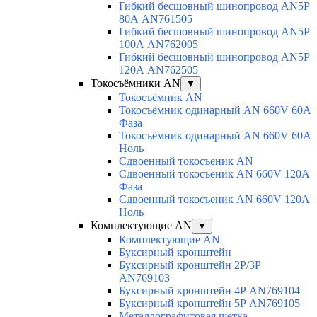
Гибкий бесшовный шинопровод AN5P
80А AN761505
Гибкий бесшовный шинопровод AN5P
100А AN762005
Гибкий бесшовный шинопровод AN5P
120А AN762505
Токосъёмники AN
▼
Токосъёмник AN
Токосъёмник одинарный AN 660V 60A
Фаза
Токосъёмник одинарный AN 660V 60A
Ноль
Сдвоенный токосъеник AN
Сдвоенный токосъеник AN 660V 120A
Фаза
Сдвоенный токосъеник AN 660V 120A
Ноль
Комплектующие AN
▼
Комплектующие AN
Буксирный кронштейн
Буксирный кронштейн 2Р/3Р
AN769103
Буксирный кронштейн 4Р AN769104
Буксирный кронштейн 5Р AN769105
Металлографитовая щетка