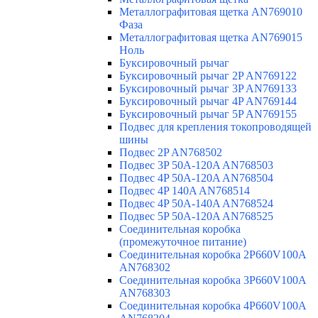
Металлографитовая щетка AN769010
Фаза
Металлографитовая щетка AN769015
Ноль
Буксировочный рычаг
Буксировочный рычаг 2P AN769122
Буксировочный рычаг 3P AN769133
Буксировочный рычаг 4P AN769144
Буксировочный рычаг 5P AN769155
Подвес для крепления токопроводящей
шины
Подвес 2P AN768502
Подвес 3P 50A-120A AN768503
Подвес 4P 50A-120A AN768504
Подвес 4P 140A AN768514
Подвес 4P 50A-140A AN768524
Подвес 5P 50A-120A AN768525
Соединительная коробка
(промежуточное питание)
Соединительная коробка 2P660V100A
AN768302
Соединительная коробка 3P660V100A
AN768303
Соединительная коробка 4P660V100A