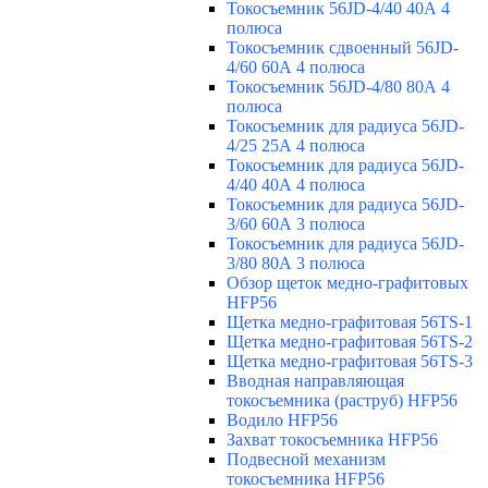
Токосъемник 56JD-4/40 40А 4
полюса
Токосъемник сдвоенный 56JD-
4/60 60А 4 полюса
Токосъемник 56JD-4/80 80А 4
полюса
Токосъемник для радиуса 56JD-
4/25 25А 4 полюса
Токосъемник для радиуса 56JD-
4/40 40А 4 полюса
Токосъемник для радиуса 56JD-
3/60 60А 3 полюса
Токосъемник для радиуса 56JD-
3/80 80А 3 полюса
Обзор щеток медно-графитовых
HFP56
Щетка медно-графитовая 56TS-1
Щетка медно-графитовая 56TS-2
Щетка медно-графитовая 56TS-3
Вводная направляющая
токосъемника (раструб) HFP56
Водило HFP56
Захват токосъемника HFP56
Подвесной механизм
токосъемника HFP56