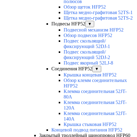
полюсов
Обзор щеток HFP52
Щетка медно-графитовая 52TS-1
Щетка медно-графитовая 52TS-2
Подвесы HFP52
▼
Подвесной механизм HFP52
Обзор подвесов HFP52
Подвес скользящий/
фиксирующий 52DJ-1
Подвес скользящий/
фиксирующий 52DJ-2
Подвес якорный 52LJ-8
Соединения HFP52
▼
Крышка концевая HFP52
Обзор клемм соединительных
HFP52
Клемма соединительная 52JT-
80A
Клемма соединительная 52JT-
120A
Клемма соединительная 52JT-
140A
Крышка стыковая HFP52
Концевой подвод питания HFP52
Закрытый троллейный шинопровод HFP60