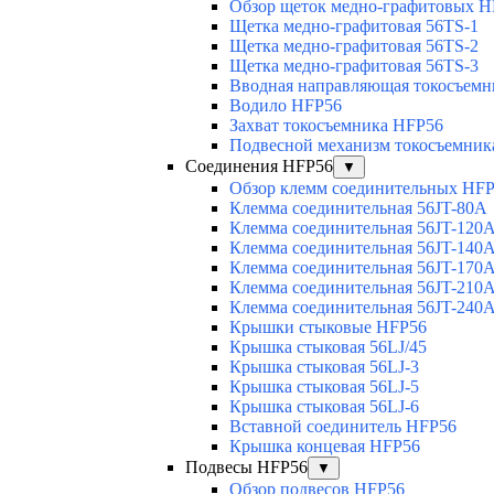
Обзор щеток медно-графитовых H
Щетка медно-графитовая 56TS-1
Щетка медно-графитовая 56TS-2
Щетка медно-графитовая 56TS-3
Вводная направляющая токосъемни
Водило HFP56
Захват токосъемника HFP56
Подвесной механизм токосъемник
Соединения HFP56
▼
Обзор клемм соединительных HF
Клемма соединительная 56JT-80A
Клемма соединительная 56JT-120
Клемма соединительная 56JT-140
Клемма соединительная 56JT-170
Клемма соединительная 56JT-210
Клемма соединительная 56JT-240
Крышки стыковые HFP56
Крышка стыковая 56LJ/45
Крышка стыковая 56LJ-3
Крышка стыковая 56LJ-5
Крышка стыковая 56LJ-6
Вставной соединитель HFP56
Крышка концевая HFP56
Подвесы HFP56
▼
Обзор подвесов HFP56