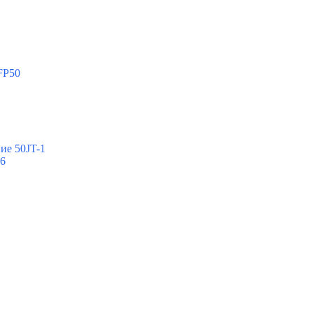
FP50
ие 50JT-1
-6