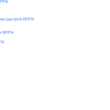
FP56
ка (раструб) HFP56
а HFP56
P56
A
A
A
A
A