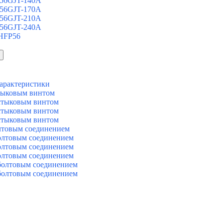
 56GJT-140A
 56GJT-170A
 56GJT-210A
 56GJT-240A
 HFP56
арактеристики
тыковым винтом
стыковым винтом
стыковым винтом
стыковым винтом
лтовым соединением
олтовым соединением
олтовым соединением
олтовым соединением
болтовым соединением
болтовым соединением