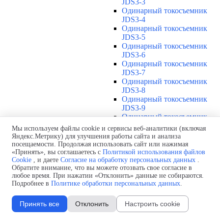
JDS3-3
Одинарный токосъемник
JDS3-4
Одинарный токосъемник
JDS3-5
Одинарный токосъемник
JDS3-6
Одинарный токосъемник
JDS3-7
Одинарный токосъемник
JDS3-8
Одинарный токосъемник
JDS3-9
Одинарный токосъемник
JDS3-10
Мы используем файлы cookie и сервисы веб-аналитики (включая
Одинарный токосъемник
Яндекс.Метрику) для улучшения работы сайта и анализа
JDS3-11
посещаемости. Продолжая использовать сайт или нажимая
Одинарный токосъемник
«Принять», вы соглашаетесь с
Политикой использования файлов
Cookie
, и даете
Согласие на обработку персональных данных
.
JDS3-12
Обратите внимание, что вы можете отозвать свое согласие в
Соединения U12
▼
любое время. При нажатии «Отклонить» данные не собираются.
Защитная оболочка для
Подробнее в
Политике обработки персональных данных
.
соединений U12
Стыковочное соединение U12
Принять все
Отклонить
Настроить cookie
Подводы питания U12
▼
Линейный подвод питания U12