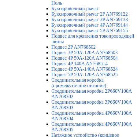
Ноль
Буксировочный рычаг
Буксировочный рычаг 2P AN769122
Буксировочный рычаг 3P AN769133
Буксировочный рычаг 4P AN769144
Буксировочный рычаг 5P AN769155
Подвес для крепления токопроводящей
шины
Подвес 2P AN768502
Подвес 3P 50A-120A AN768503
Подвес 4P 50A-120A AN768504
Подвес 4P 140A AN768514
Подвес 4P 50A-140A AN768524
Подвес 5P 50A-120A AN768525
Соединительная коробка
(промежуточное питание)
Соединительная коробка 2P660V100A
AN768302
Соединительная коробка 3P660V100A
AN768303
Соединительная коробка 4P660V100A
AN768304
Соединительная коробка 4P660V100A
AN768305
Натяжное устройство (концевое