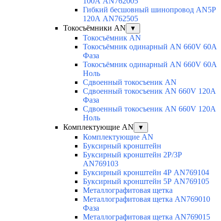
100А AN762005
Гибкий бесшовный шинопровод AN5P
120А AN762505
Токосъёмники AN
▼
Токосъёмник AN
Токосъёмник одинарный AN 660V 60A
Фаза
Токосъёмник одинарный AN 660V 60A
Ноль
Сдвоенный токосъеник AN
Сдвоенный токосъеник AN 660V 120A
Фаза
Сдвоенный токосъеник AN 660V 120A
Ноль
Комплектующие AN
▼
Комплектующие AN
Буксирный кронштейн
Буксирный кронштейн 2Р/3Р
AN769103
Буксирный кронштейн 4Р AN769104
Буксирный кронштейн 5Р AN769105
Металлографитовая щетка
Металлографитовая щетка AN769010
Фаза
Металлографитовая щетка AN769015