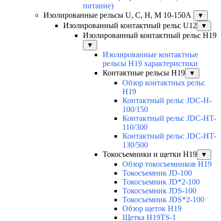
питание)
Изолированные рельсы U, C, H, M 10-150А
▼
Изолированный контактный рельс U12
▼
Изолированный контактный рельс Н19
▼
Изолированные контактные
рельсы Н19 характеристики
Контактные рельсы H19
▼
Обзор контактных рельс
H19
Контактный рельс JDC-H-
100/150
Контактный рельс JDC-HT-
110/300
Контактный рельс JDC-HT-
130/500
Токосъемники и щетки H19
▼
Обзор токосъемников H19
Токосъемник JD-100
Токосъемник JD*2-100
Токосъемник JDS-100
Токосъемник JDS*2-100
Обзор щеток H19
Щетка H19TS-1