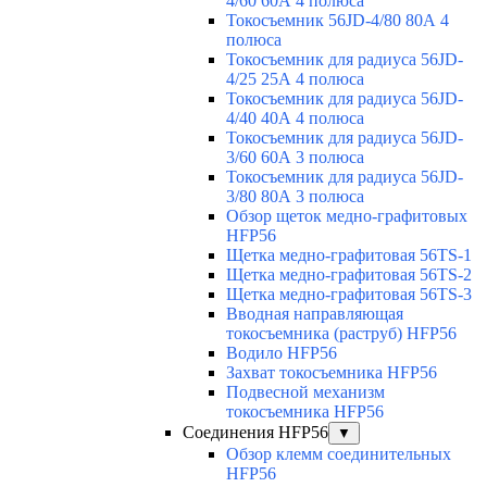
4/60 60А 4 полюса
Токосъемник 56JD-4/80 80А 4
полюса
Токосъемник для радиуса 56JD-
4/25 25А 4 полюса
Токосъемник для радиуса 56JD-
4/40 40А 4 полюса
Токосъемник для радиуса 56JD-
3/60 60А 3 полюса
Токосъемник для радиуса 56JD-
3/80 80А 3 полюса
Обзор щеток медно-графитовых
HFP56
Щетка медно-графитовая 56TS-1
Щетка медно-графитовая 56TS-2
Щетка медно-графитовая 56TS-3
Вводная направляющая
токосъемника (раструб) HFP56
Водило HFP56
Захват токосъемника HFP56
Подвесной механизм
токосъемника HFP56
Соединения HFP56
▼
Обзор клемм соединительных
HFP56