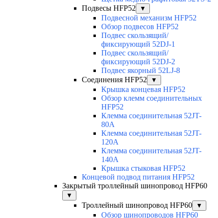
Подвесы HFP52
▼
Подвесной механизм HFP52
Обзор подвесов HFP52
Подвес скользящий/
фиксирующий 52DJ-1
Подвес скользящий/
фиксирующий 52DJ-2
Подвес якорный 52LJ-8
Соединения HFP52
▼
Крышка концевая HFP52
Обзор клемм соединительных
HFP52
Клемма соединительная 52JT-
80A
Клемма соединительная 52JT-
120A
Клемма соединительная 52JT-
140A
Крышка стыковая HFP52
Концевой подвод питания HFP52
Закрытый троллейный шинопровод HFP60
▼
Троллейный шинопровод HFP60
▼
Обзор шинопроводов HFP60