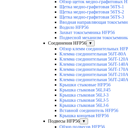
Обзор щеток медно-графитовых H
Щетка медно-графитовая 56TS-1
Щетка медно-графитовая 56TS-2
Щетка медно-графитовая 56TS-3
Вводная направляющая токосъемни
Водило HFP56
Захват токосъемника HFP56
Подвесной механизм токосъемник
Соединения HFP56
▼
Обзор клемм соединительных HF
Клемма соединительная 56JT-80A
Клемма соединительная 56JT-120
Клемма соединительная 56JT-140
Клемма соединительная 56JT-170
Клемма соединительная 56JT-210
Клемма соединительная 56JT-240
Крышки стыковые HFP56
Крышка стыковая 56LJ/45
Крышка стыковая 56LJ-3
Крышка стыковая 56LJ-5
Крышка стыковая 56LJ-6
Вставной соединитель HFP56
Крышка концевая HFP56
Подвесы HFP56
▼
Обзор подвесов HFP56