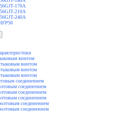
 56GJT-140A
 56GJT-170A
 56GJT-210A
 56GJT-240A
 HFP56
арактеристики
тыковым винтом
стыковым винтом
стыковым винтом
стыковым винтом
лтовым соединением
олтовым соединением
олтовым соединением
олтовым соединением
болтовым соединением
болтовым соединением