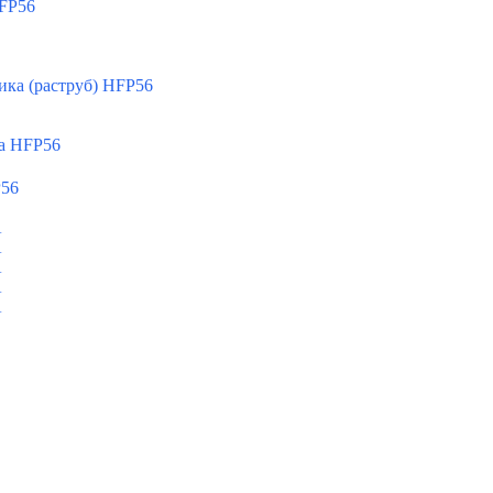
FP56
ка (раструб) HFP56
а HFP56
P56
A
A
A
A
A