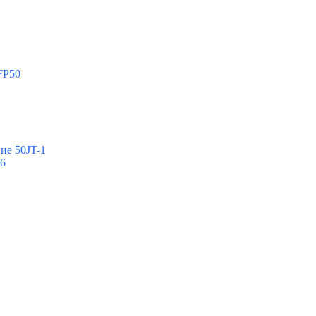
FP50
ие 50JT-1
-6