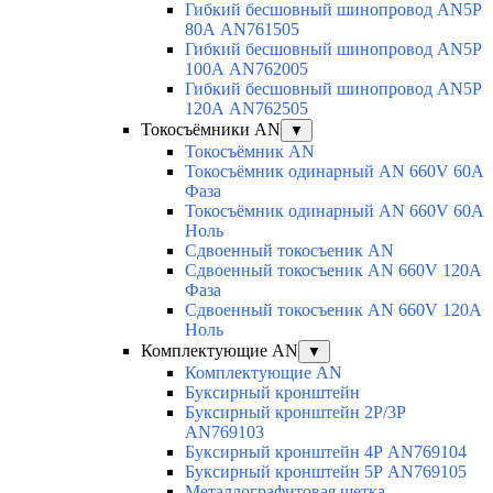
Гибкий бесшовный шинопровод AN5P
80А AN761505
Гибкий бесшовный шинопровод AN5P
100А AN762005
Гибкий бесшовный шинопровод AN5P
120А AN762505
Токосъёмники AN
▼
Токосъёмник AN
Токосъёмник одинарный AN 660V 60A
Фаза
Токосъёмник одинарный AN 660V 60A
Ноль
Сдвоенный токосъеник AN
Сдвоенный токосъеник AN 660V 120A
Фаза
Сдвоенный токосъеник AN 660V 120A
Ноль
Комплектующие AN
▼
Комплектующие AN
Буксирный кронштейн
Буксирный кронштейн 2Р/3Р
AN769103
Буксирный кронштейн 4Р AN769104
Буксирный кронштейн 5Р AN769105
Металлографитовая щетка