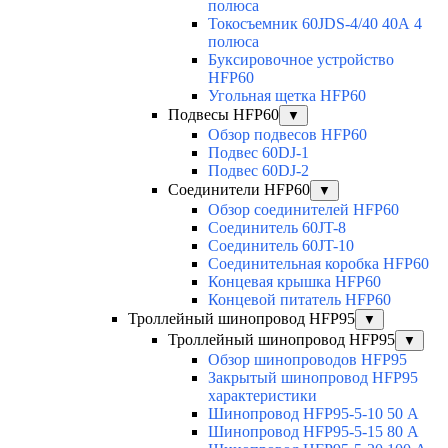
полюса
Токосъемник 60JDS-4/40 40А 4
полюса
Буксировочное устройство
HFP60
Угольная щетка HFP60
Подвесы HFP60
▼
Обзор подвесов HFP60
Подвес 60DJ-1
Подвес 60DJ-2
Соединители HFP60
▼
Обзор соединителей HFP60
Соединитель 60JT-8
Соединитель 60JT-10
Соединительная коробка HFP60
Концевая крышка HFP60
Концевой питатель HFP60
Троллейный шинопровод HFP95
▼
Троллейный шинопровод HFP95
▼
Обзор шинопроводов HFP95
Закрытый шинопровод HFP95
характеристики
Шинопровод HFP95-5-10 50 А
Шинопровод HFP95-5-15 80 А