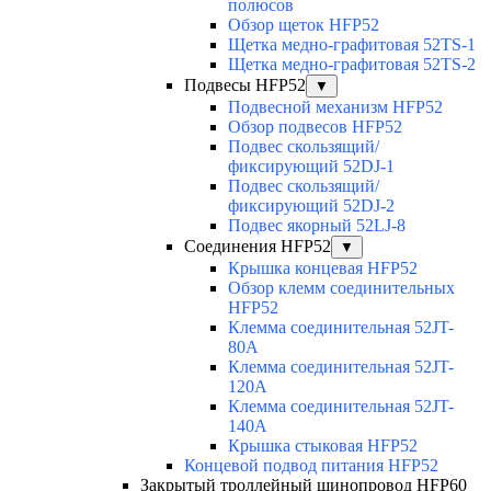
полюсов
Обзор щеток HFP52
Щетка медно-графитовая 52TS-1
Щетка медно-графитовая 52TS-2
Подвесы HFP52
▼
Подвесной механизм HFP52
Обзор подвесов HFP52
Подвес скользящий/
фиксирующий 52DJ-1
Подвес скользящий/
фиксирующий 52DJ-2
Подвес якорный 52LJ-8
Соединения HFP52
▼
Крышка концевая HFP52
Обзор клемм соединительных
HFP52
Клемма соединительная 52JT-
80A
Клемма соединительная 52JT-
120A
Клемма соединительная 52JT-
140A
Крышка стыковая HFP52
Концевой подвод питания HFP52
Закрытый троллейный шинопровод HFP60