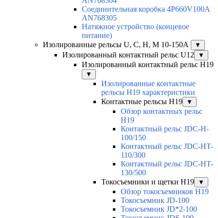
AN768304
Соединительная коробка 4P660V100A
AN768305
Натяжное устройство (концевое
питание)
Изолированные рельсы U, C, H, M 10-150А
▼
Изолированный контактный рельс U12
▼
Изолированный контактный рельс Н19
▼
Изолированные контактные
рельсы Н19 характеристики
Контактные рельсы H19
▼
Обзор контактных рельс
H19
Контактный рельс JDC-H-
100/150
Контактный рельс JDC-HT-
110/300
Контактный рельс JDC-HT-
130/500
Токосъемники и щетки H19
▼
Обзор токосъемников H19
Токосъемник JD-100
Токосъемник JD*2-100
Токосъемник JDS-100