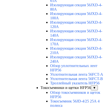
65A
Изолирующая секция 56JXD-4-
80A
Изолирующая секция 56JXD-4-
100A
Изолирующая секция 56JXD-4-
120A
Изолирующая секция 56JXD-4-
140A
Изолирующая секция 56JXD-4-
170A
Изолирующая секция 56JXD-4-
210A
Изолирующая секция 56JXD-4-
240A
Обзор уплотнительных лент
HFP56
Уплотнительная лента 56FCT-A
Уплотнительная лента 56FCT-B
Троллейный указатель HFP56
Токосъемники и щетки HFP56
▼
Обзор токосъемников и щеток
HFP56
Токосъемник 56JD-4/25 25А 4
полюса