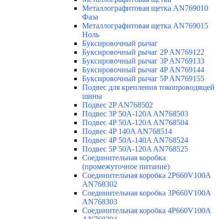
Металлографитовая щетка AN769010
Фаза
Металлографитовая щетка AN769015
Ноль
Буксировочный рычаг
Буксировочный рычаг 2P AN769122
Буксировочный рычаг 3P AN769133
Буксировочный рычаг 4P AN769144
Буксировочный рычаг 5P AN769155
Подвес для крепления токопроводящей
шины
Подвес 2P AN768502
Подвес 3P 50A-120A AN768503
Подвес 4P 50A-120A AN768504
Подвес 4P 140A AN768514
Подвес 4P 50A-140A AN768524
Подвес 5P 50A-120A AN768525
Соединительная коробка
(промежуточное питание)
Соединительная коробка 2P660V100A
AN768302
Соединительная коробка 3P660V100A
AN768303
Соединительная коробка 4P660V100A