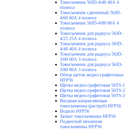
Токосъемник 56JD-4/40 40А 4
полюса
Токосъемник сдвоенный 56JD-
4/60 60А 4 полюса
Токосъемник 56JD-4/80 80А 4
полюса
Токосъемник для радиуса 56JD-
4/25 25А 4 полюса
Токосъемник для радиуса 56JD-
4/40 40А 4 полюса
Токосъемник для радиуса 56JD-
3/60 60А 3 полюса
Токосъемник для радиуса 56JD-
3/80 80А 3 полюса
Обзор щеток медно-графитовых
HFP56
Щетка медно-графитовая 56TS-1
Щетка медно-графитовая 56TS-2
Щетка медно-графитовая 56TS-3
Вводная направляющая
токосъемника (раструб) HFP56
Водило HFP56
Захват токосъемника HFP56
Подвесной механизм
токосъемника HFP56