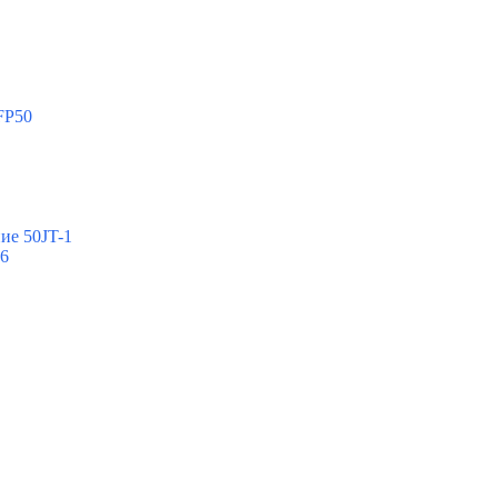
FP50
ие 50JT-1
-6