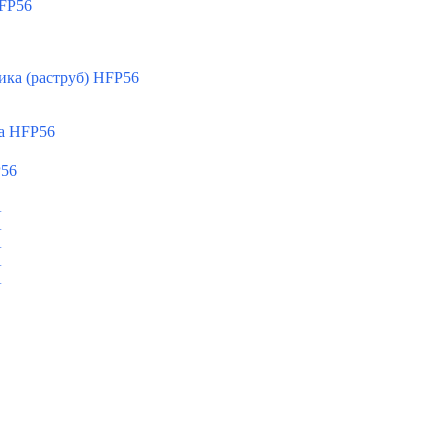
FP56
ка (раструб) HFP56
а HFP56
P56
A
A
A
A
A