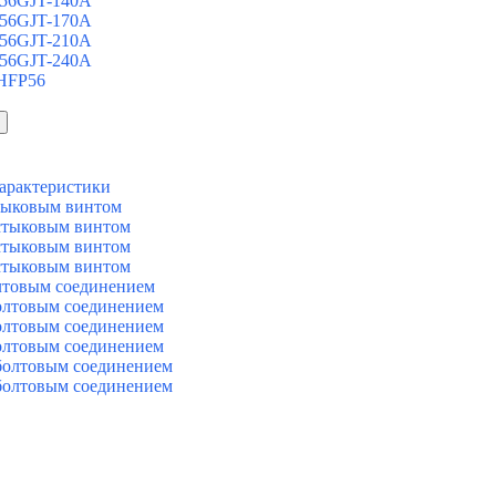
 56GJT-140A
 56GJT-170A
 56GJT-210A
 56GJT-240A
 HFP56
арактеристики
тыковым винтом
стыковым винтом
стыковым винтом
стыковым винтом
лтовым соединением
олтовым соединением
олтовым соединением
олтовым соединением
болтовым соединением
болтовым соединением