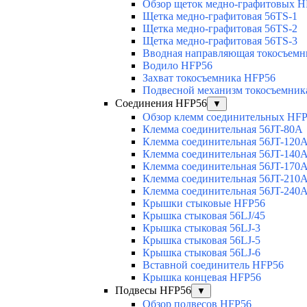
Обзор щеток медно-графитовых H
Щетка медно-графитовая 56TS-1
Щетка медно-графитовая 56TS-2
Щетка медно-графитовая 56TS-3
Вводная направляющая токосъемни
Водило HFP56
Захват токосъемника HFP56
Подвесной механизм токосъемник
Соединения HFP56
▼
Обзор клемм соединительных HF
Клемма соединительная 56JT-80A
Клемма соединительная 56JT-120
Клемма соединительная 56JT-140
Клемма соединительная 56JT-170
Клемма соединительная 56JT-210
Клемма соединительная 56JT-240
Крышки стыковые HFP56
Крышка стыковая 56LJ/45
Крышка стыковая 56LJ-3
Крышка стыковая 56LJ-5
Крышка стыковая 56LJ-6
Вставной соединитель HFP56
Крышка концевая HFP56
Подвесы HFP56
▼
Обзор подвесов HFP56