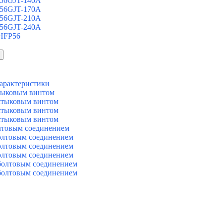
 56GJT-140A
 56GJT-170A
 56GJT-210A
 56GJT-240A
 HFP56
арактеристики
тыковым винтом
стыковым винтом
стыковым винтом
стыковым винтом
лтовым соединением
олтовым соединением
олтовым соединением
олтовым соединением
болтовым соединением
болтовым соединением