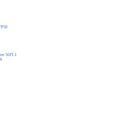
FP50
ие 50JT-1
-6