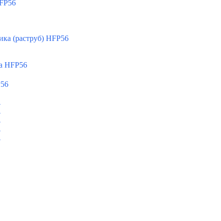
FP56
ка (раструб) HFP56
а HFP56
P56
A
A
A
A
A