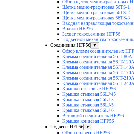
Обзор щеток медно-графитовых H
Щетка медно-графитовая 56TS-1
Щетка медно-графитовая 56TS-2
Щетка медно-графитовая 56TS-3
Вводная направляющая токосъемни
Водило HFP56
Захват токосъемника HFP56
Подвесной механизм токосъемник
Соединения HFP56
▼
Обзор клемм соединительных HF
Клемма соединительная 56JT-80A
Клемма соединительная 56JT-120
Клемма соединительная 56JT-140
Клемма соединительная 56JT-170
Клемма соединительная 56JT-210
Клемма соединительная 56JT-240
Крышки стыковые HFP56
Крышка стыковая 56LJ/45
Крышка стыковая 56LJ-3
Крышка стыковая 56LJ-5
Крышка стыковая 56LJ-6
Вставной соединитель HFP56
Крышка концевая HFP56
Подвесы HFP56
▼
Обзор подвесов HFP56