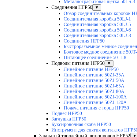
Металлографитовая щетка 50TS-3
Соединения HFP50
▼
Обзор соединительных коробок H
Соединительная коробка 50LJ-1
Соединительная коробка 50LJ-5
Соединительная коробка 50LJ-6
Соединительная коробка 50LJ-8
Соединения HFP50
Быстроразъемное медное соединен
Болтовое медное соединение 50JT
Питающее соединение 50JT-8
Подводы питания HFP50
▼
Линейное питание HFP50
Линейное питание 50ZJ-35A
Линейное питание 50ZJ-50A
Линейное питание 50ZJ-65A
Линейное питание 50ZJ-80A
Линейное питание 50ZJ-100A
Линейное питание 50ZJ-120A
Подача питания с торца HFP50
Подвес HFP50
Заглушка HFP50
Буксировочная скоба HFP50
Инструмент для снятия контактов HFP5
Закрытый троллейный шинопровод HFP52
▼