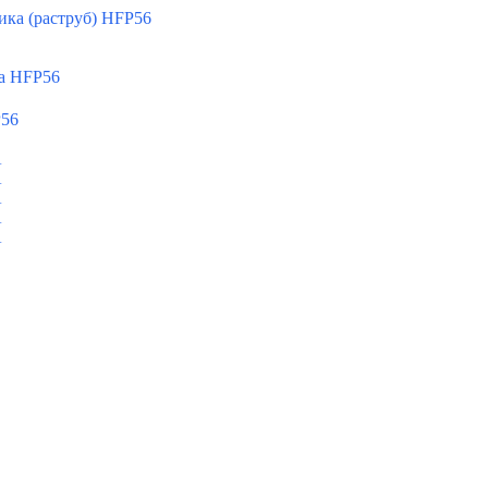
ка (раструб) HFP56
а HFP56
P56
A
A
A
A
A