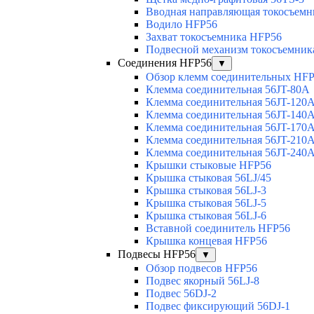
Вводная направляющая токосъемни
Водило HFP56
Захват токосъемника HFP56
Подвесной механизм токосъемник
Соединения HFP56
▼
Обзор клемм соединительных HF
Клемма соединительная 56JT-80A
Клемма соединительная 56JT-120
Клемма соединительная 56JT-140
Клемма соединительная 56JT-170
Клемма соединительная 56JT-210
Клемма соединительная 56JT-240
Крышки стыковые HFP56
Крышка стыковая 56LJ/45
Крышка стыковая 56LJ-3
Крышка стыковая 56LJ-5
Крышка стыковая 56LJ-6
Вставной соединитель HFP56
Крышка концевая HFP56
Подвесы HFP56
▼
Обзор подвесов HFP56
Подвес якорный 56LJ-8
Подвес 56DJ-2
Подвес фиксирующий 56DJ-1