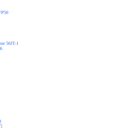
FP50
ие 50JT-1
-6
0