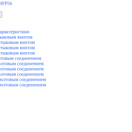
 HFP56
арактеристики
тыковым винтом
стыковым винтом
стыковым винтом
стыковым винтом
лтовым соединением
олтовым соединением
олтовым соединением
олтовым соединением
болтовым соединением
болтовым соединением