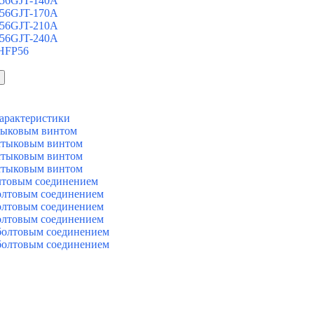
 56GJT-140A
 56GJT-170A
 56GJT-210A
 56GJT-240A
 HFP56
арактеристики
тыковым винтом
стыковым винтом
стыковым винтом
стыковым винтом
лтовым соединением
олтовым соединением
олтовым соединением
олтовым соединением
болтовым соединением
болтовым соединением