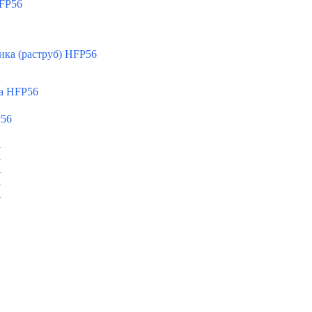
FP56
ка (раструб) HFP56
а HFP56
P56
A
A
A
A
A