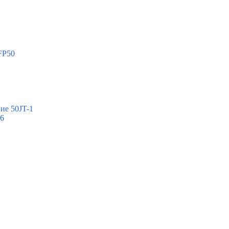
FP50
ие 50JT-1
-6