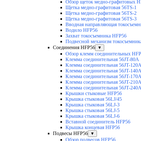
Обзор щеток медно-графитовых H
Щетка медно-графитовая 56TS-1
Щетка медно-графитовая 56TS-2
Щетка медно-графитовая 56TS-3
Вводная направляющая токосъемни
Водило HFP56
Захват токосъемника HFP56
Подвесной механизм токосъемник
Соединения HFP56
▼
Обзор клемм соединительных HF
Клемма соединительная 56JT-80A
Клемма соединительная 56JT-120
Клемма соединительная 56JT-140
Клемма соединительная 56JT-170
Клемма соединительная 56JT-210
Клемма соединительная 56JT-240
Крышки стыковые HFP56
Крышка стыковая 56LJ/45
Крышка стыковая 56LJ-3
Крышка стыковая 56LJ-5
Крышка стыковая 56LJ-6
Вставной соединитель HFP56
Крышка концевая HFP56
Подвесы HFP56
▼
Обзор подвесов HFP56