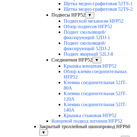
Щетка медно-графитовая 52TS-1
Щетка медно-графитовая 52TS-2
Подвесы HFP52
▼
Подвесной механизм HFP52
Обзор подвесов HFP52
Подвес скользящий/
фиксирующий 52DJ-1
Подвес скользящий/
фиксирующий 52DJ-2
Подвес якорный 52LJ-8
Соединения HFP52
▼
Крышка концевая HFP52
Обзор клемм соединительных
HFP52
Клемма соединительная 52JT-
80A
Клемма соединительная 52JT-
120A
Клемма соединительная 52JT-
140A
Крышка стыковая HFP52
Концевой подвод питания HFP52
Закрытый троллейный шинопровод HFP60
▼