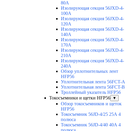
80A
Изолирующая секция 56JXD-4-
100A
Изолирующая секция 56JXD-4-
120A
Изолирующая секция 56JXD-4-
140A
Изолирующая секция 56JXD-4-
170A
Изолирующая секция 56JXD-4-
210A
Изолирующая секция 56JXD-4-
240A
Обзор уплотнительных лент
HFP56
Уплотнительная лента 56FCT-A
Уплотнительная лента 56FCT-B
Троллейный указатель HFP56
Токосъемники и щетки HFP56
▼
Обзор токосъемников и щеток
HFP56
Токосъемник 56JD-4/25 25А 4
полюса
Токосъемник 56JD-4/40 40А 4
полюса