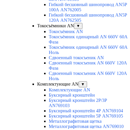
Гибкий бесшовный шинопровод AN5P
100А AN762005
Гибкий бесшовный шинопровод AN5P
120А AN762505
Токосъёмники AN
▼
Токосъёмник AN
Токосъёмник одинарный AN 660V 60A
Фаза
Токосъёмник одинарный AN 660V 60A
Ноль
Сдвоенный токосъеник AN
Сдвоенный токосъеник AN 660V 120A
Фаза
Сдвоенный токосъеник AN 660V 120A
Ноль
Комплектующие AN
▼
Комплектующие AN
Буксирный кронштейн
Буксирный кронштейн 2Р/3Р
AN769103
Буксирный кронштейн 4Р AN769104
Буксирный кронштейн 5Р AN769105
Металлографитовая щетка
Металлографитовая щетка AN769010