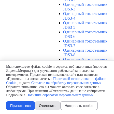
Одинарный токосъемник
JDS3-3
Одинарный токосъемник
JDS3-4
Одинарный токосъемник
JDS3-5
Одинарный токосъемник
JDS3-6
Одинарный токосъемник
JDS3-7
Одинарный токосъемник
JDS3-8
Одинарный токосъемник
JDS3-9
Мы используем файлы cookie и сервисы веб-аналитики (включая
Одинарный токосъемник
Яндекс.Метрику) для улучшения работы сайта и анализа
JDS3-10
посещаемости. Продолжая использовать сайт или нажимая
Одинарный токосъемник
«Принять», вы соглашаетесь с
Политикой использования файлов
JDS3-11
Cookie
, и даете
Согласие на обработку персональных данных
.
Одинарный токосъемник
Обратите внимание, что вы можете отозвать свое согласие в
любое время. При нажатии «Отклонить» данные не собираются.
JDS3-12
Подробнее в
Политике обработки персональных данных
.
Соединения U12
▼
Защитная оболочка для
Принять все
Отклонить
Настроить cookie
соединений U12
Стыковочное соединение U12