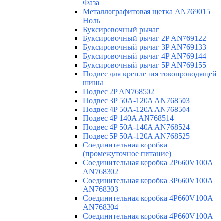
Фаза
Металлографитовая щетка AN769015
Ноль
Буксировочный рычаг
Буксировочный рычаг 2P AN769122
Буксировочный рычаг 3P AN769133
Буксировочный рычаг 4P AN769144
Буксировочный рычаг 5P AN769155
Подвес для крепления токопроводящей
шины
Подвес 2P AN768502
Подвес 3P 50A-120A AN768503
Подвес 4P 50A-120A AN768504
Подвес 4P 140A AN768514
Подвес 4P 50A-140A AN768524
Подвес 5P 50A-120A AN768525
Соединительная коробка
(промежуточное питание)
Соединительная коробка 2P660V100A
AN768302
Соединительная коробка 3P660V100A
AN768303
Соединительная коробка 4P660V100A
AN768304
Соединительная коробка 4P660V100A