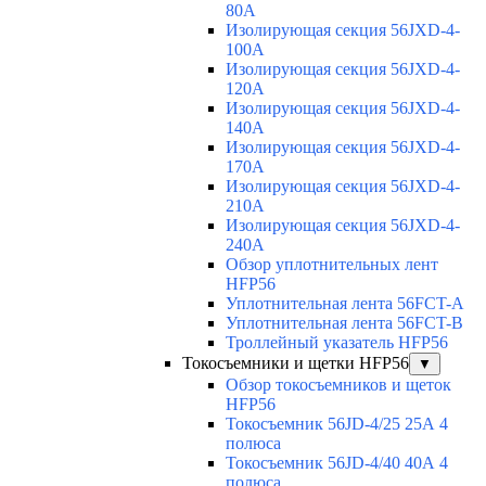
80A
Изолирующая секция 56JXD-4-
100A
Изолирующая секция 56JXD-4-
120A
Изолирующая секция 56JXD-4-
140A
Изолирующая секция 56JXD-4-
170A
Изолирующая секция 56JXD-4-
210A
Изолирующая секция 56JXD-4-
240A
Обзор уплотнительных лент
HFP56
Уплотнительная лента 56FCT-A
Уплотнительная лента 56FCT-B
Троллейный указатель HFP56
Токосъемники и щетки HFP56
▼
Обзор токосъемников и щеток
HFP56
Токосъемник 56JD-4/25 25А 4
полюса
Токосъемник 56JD-4/40 40А 4
полюса