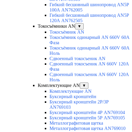
Гибкий бесшовный шинопровод AN5P
100А AN762005
Гибкий бесшовный шинопровод AN5P
120А AN762505
Токосъёмники AN
▼
Токосъёмник AN
Токосъёмник одинарный AN 660V 60A
Фаза
Токосъёмник одинарный AN 660V 60A
Ноль
Сдвоенный токосъеник AN
Сдвоенный токосъеник AN 660V 120A
Фаза
Сдвоенный токосъеник AN 660V 120A
Ноль
Комплектующие AN
▼
Комплектующие AN
Буксирный кронштейн
Буксирный кронштейн 2Р/3Р
AN769103
Буксирный кронштейн 4Р AN769104
Буксирный кронштейн 5Р AN769105
Металлографитовая щетка
Металлографитовая щетка AN769010