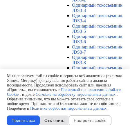
Одинарный токосъемник
JDS3-3
Одинарный токосъемник
JDS3-4
Одинарный токосъемник
JDS3-5
Одинарный токосъемник
JDS3-6
Одинарный токосъемник
JDS3-7
Одинарный токосъемник
JDS3-8
Одинарный токосъемник
JDS3-9
Мы используем файлы cookie и сервисы веб-аналитики (включая
Одинарный токосъемник
Яндекс.Метрику) для улучшения работы сайта и анализа
JDS3-10
посещаемости. Продолжая использовать сайт или нажимая
Одинарный токосъемник
«Принять», вы соглашаетесь с
Политикой использования файлов
JDS3-11
Cookie
, и даете
Согласие на обработку персональных данных
.
Одинарный токосъемник
Обратите внимание, что вы можете отозвать свое согласие в
любое время. При нажатии «Отклонить» данные не собираются.
JDS3-12
Подробнее в
Политике обработки персональных данных
.
Соединения U12
▼
Защитная оболочка для
Принять все
Отклонить
Настроить cookie
соединений U12
Стыковочное соединение U12