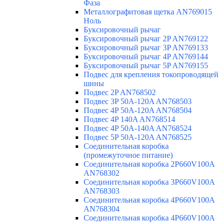
Фаза
Металлографитовая щетка AN769015
Ноль
Буксировочный рычаг
Буксировочный рычаг 2P AN769122
Буксировочный рычаг 3P AN769133
Буксировочный рычаг 4P AN769144
Буксировочный рычаг 5P AN769155
Подвес для крепления токопроводящей
шины
Подвес 2P AN768502
Подвес 3P 50A-120A AN768503
Подвес 4P 50A-120A AN768504
Подвес 4P 140A AN768514
Подвес 4P 50A-140A AN768524
Подвес 5P 50A-120A AN768525
Соединительная коробка
(промежуточное питание)
Соединительная коробка 2P660V100A
AN768302
Соединительная коробка 3P660V100A
AN768303
Соединительная коробка 4P660V100A
AN768304
Соединительная коробка 4P660V100A