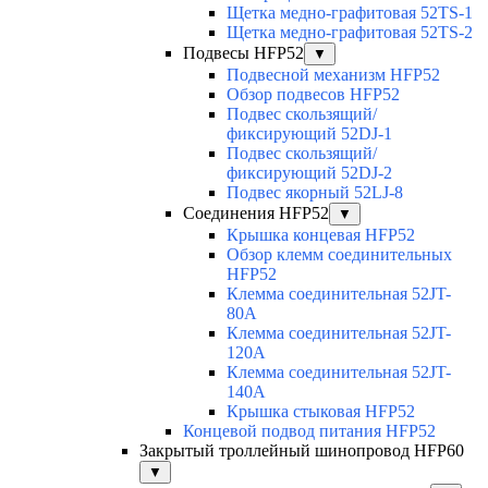
Щетка медно-графитовая 52TS-1
Щетка медно-графитовая 52TS-2
Подвесы HFP52
▼
Подвесной механизм HFP52
Обзор подвесов HFP52
Подвес скользящий/
фиксирующий 52DJ-1
Подвес скользящий/
фиксирующий 52DJ-2
Подвес якорный 52LJ-8
Соединения HFP52
▼
Крышка концевая HFP52
Обзор клемм соединительных
HFP52
Клемма соединительная 52JT-
80A
Клемма соединительная 52JT-
120A
Клемма соединительная 52JT-
140A
Крышка стыковая HFP52
Концевой подвод питания HFP52
Закрытый троллейный шинопровод HFP60
▼