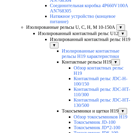
AN768304
Соединительная коробка 4P660V100A
AN768305
Натяжное устройство (концевое
питание)
Изолированные рельсы U, C, H, M 10-150А
▼
Изолированный контактный рельс U12
▼
Изолированный контактный рельс Н19
▼
Изолированные контактные
рельсы Н19 характеристики
Контактные рельсы H19
▼
Обзор контактных рельс
H19
Контактный рельс JDC-H-
100/150
Контактный рельс JDC-HT-
110/300
Контактный рельс JDC-HT-
130/500
Токосъемники и щетки H19
▼
Обзор токосъемников H19
Токосъемник JD-100
Токосъемник JD*2-100
Токосъемник JDS-100