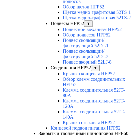
полюсов
Обзор щеток HFP52
Щетка медно-графитовая 52TS-1
Щетка медно-графитовая 52TS-2
Подвесы HFP52
▼
Подвесной механизм HFP52
Обзор подвесов HFP52
Подвес скользящий/
фиксирующий 52DJ-1
Подвес скользящий/
фиксирующий 52DJ-2
Подвес якорный 52LJ-8
Соединения HFP52
▼
Крышка концевая HFP52
Обзор клемм соединительных
HFP52
Клемма соединительная 52JT-
80A
Клемма соединительная 52JT-
120A
Клемма соединительная 52JT-
140A
Крышка стыковая HFP52
Концевой подвод питания HFP52
Закрытый троллейный шинопровод HFP60