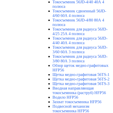
Токосъемник 56JD-4/40 40А 4
полюса
Токосъемник сдвоенный 56JD-
4/60 60А 4 полюса
Токосъемник 56JD-4/80 80А 4
полюса
Токосъемник для радиуса 56JD-
4/25 25А 4 полюса
Токосъемник для радиуса 56JD-
4/40 40А 4 полюса
Токосъемник для радиуса 56JD-
3/60 60А 3 полюса
Токосъемник для радиуса 56JD-
3/80 80А 3 полюса
Обзор щеток медно-графитовых
HFP56
Щетка медно-графитовая 56TS-1
Щетка медно-графитовая 56TS-2
Щетка медно-графитовая 56TS-3
Вводная направляющая
токосъемника (раструб) HFP56
Водило HFP56
Захват токосъемника HFP56
Подвесной механизм
токосъемника HFP56