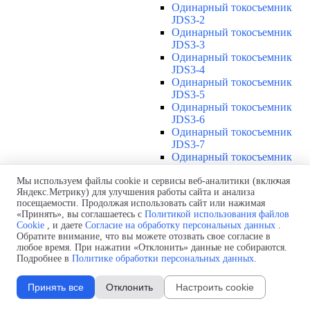
Одинарный токосъемник
JDS3-2
Одинарный токосъемник
JDS3-3
Одинарный токосъемник
JDS3-4
Одинарный токосъемник
JDS3-5
Одинарный токосъемник
JDS3-6
Одинарный токосъемник
JDS3-7
Одинарный токосъемник
JDS3-8
Одинарный токосъемник
Мы используем файлы cookie и сервисы веб-аналитики (включая
Яндекс.Метрику) для улучшения работы сайта и анализа
JDS3-9
посещаемости. Продолжая использовать сайт или нажимая
Одинарный токосъемник
«Принять», вы соглашаетесь с
Политикой использования файлов
JDS3-10
Cookie
, и даете
Согласие на обработку персональных данных
.
Одинарный токосъемник
Обратите внимание, что вы можете отозвать свое согласие в
JDS3-11
любое время. При нажатии «Отклонить» данные не собираются.
Одинарный токосъемник
Подробнее в
Политике обработки персональных данных
.
JDS3-12
Соединения U12
▼
Принять все
Отклонить
Настроить cookie
Защитная оболочка для
соединений U12