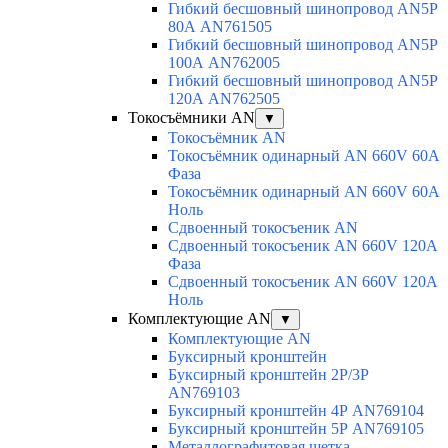
Гибкий бесшовный шинопровод AN5P
80А AN761505
Гибкий бесшовный шинопровод AN5P
100А AN762005
Гибкий бесшовный шинопровод AN5P
120А AN762505
Токосъёмники AN
▼
Токосъёмник AN
Токосъёмник одинарный AN 660V 60A
Фаза
Токосъёмник одинарный AN 660V 60A
Ноль
Сдвоенный токосъеник AN
Сдвоенный токосъеник AN 660V 120A
Фаза
Сдвоенный токосъеник AN 660V 120A
Ноль
Комплектующие AN
▼
Комплектующие AN
Буксирный кронштейн
Буксирный кронштейн 2Р/3Р
AN769103
Буксирный кронштейн 4Р AN769104
Буксирный кронштейн 5Р AN769105
Металлографитовая щетка