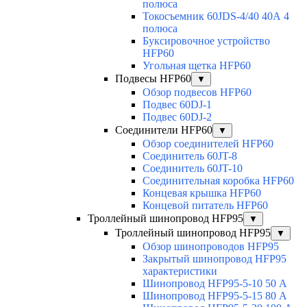
полюса
Токосъемник 60JDS-4/40 40А 4
полюса
Буксировочное устройство
HFP60
Угольная щетка HFP60
Подвесы HFP60
▼
Обзор подвесов HFP60
Подвес 60DJ-1
Подвес 60DJ-2
Соединители HFP60
▼
Обзор соединителей HFP60
Соединитель 60JT-8
Соединитель 60JT-10
Соединительная коробка HFP60
Концевая крышка HFP60
Концевой питатель HFP60
Троллейный шинопровод HFP95
▼
Троллейный шинопровод HFP95
▼
Обзор шинопроводов HFP95
Закрытый шинопровод HFP95
характеристики
Шинопровод HFP95-5-10 50 А
Шинопровод HFP95-5-15 80 А