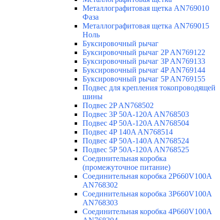
Металлографитовая щетка AN769010
Фаза
Металлографитовая щетка AN769015
Ноль
Буксировочный рычаг
Буксировочный рычаг 2P AN769122
Буксировочный рычаг 3P AN769133
Буксировочный рычаг 4P AN769144
Буксировочный рычаг 5P AN769155
Подвес для крепления токопроводящей
шины
Подвес 2P AN768502
Подвес 3P 50A-120A AN768503
Подвес 4P 50A-120A AN768504
Подвес 4P 140A AN768514
Подвес 4P 50A-140A AN768524
Подвес 5P 50A-120A AN768525
Соединительная коробка
(промежуточное питание)
Соединительная коробка 2P660V100A
AN768302
Соединительная коробка 3P660V100A
AN768303
Соединительная коробка 4P660V100A