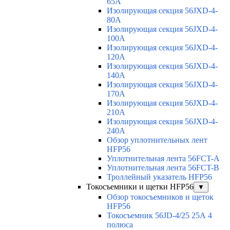
65A
Изолирующая секция 56JXD-4-
80A
Изолирующая секция 56JXD-4-
100A
Изолирующая секция 56JXD-4-
120A
Изолирующая секция 56JXD-4-
140A
Изолирующая секция 56JXD-4-
170A
Изолирующая секция 56JXD-4-
210A
Изолирующая секция 56JXD-4-
240A
Обзор уплотнительных лент
HFP56
Уплотнительная лента 56FCT-A
Уплотнительная лента 56FCT-B
Троллейный указатель HFP56
Токосъемники и щетки HFP56
▼
Обзор токосъемников и щеток
HFP56
Токосъемник 56JD-4/25 25А 4
полюса