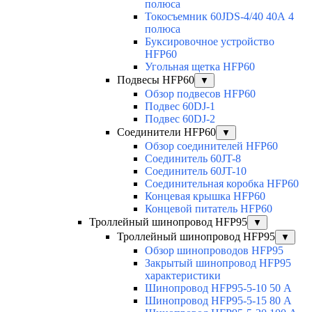
полюса
Токосъемник 60JDS-4/40 40А 4
полюса
Буксировочное устройство
HFP60
Угольная щетка HFP60
Подвесы HFP60
▼
Обзор подвесов HFP60
Подвес 60DJ-1
Подвес 60DJ-2
Соединители HFP60
▼
Обзор соединителей HFP60
Соединитель 60JT-8
Соединитель 60JT-10
Соединительная коробка HFP60
Концевая крышка HFP60
Концевой питатель HFP60
Троллейный шинопровод HFP95
▼
Троллейный шинопровод HFP95
▼
Обзор шинопроводов HFP95
Закрытый шинопровод HFP95
характеристики
Шинопровод HFP95-5-10 50 А
Шинопровод HFP95-5-15 80 А