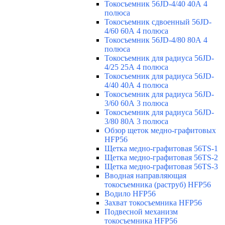
Токосъемник 56JD-4/40 40А 4
полюса
Токосъемник сдвоенный 56JD-
4/60 60А 4 полюса
Токосъемник 56JD-4/80 80А 4
полюса
Токосъемник для радиуса 56JD-
4/25 25А 4 полюса
Токосъемник для радиуса 56JD-
4/40 40А 4 полюса
Токосъемник для радиуса 56JD-
3/60 60А 3 полюса
Токосъемник для радиуса 56JD-
3/80 80А 3 полюса
Обзор щеток медно-графитовых
HFP56
Щетка медно-графитовая 56TS-1
Щетка медно-графитовая 56TS-2
Щетка медно-графитовая 56TS-3
Вводная направляющая
токосъемника (раструб) HFP56
Водило HFP56
Захват токосъемника HFP56
Подвесной механизм
токосъемника HFP56