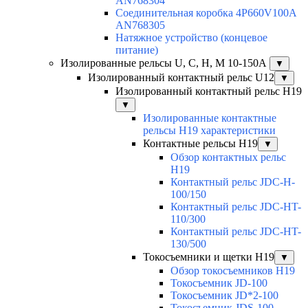
AN768304
Соединительная коробка 4P660V100A
AN768305
Натяжное устройство (концевое
питание)
Изолированные рельсы U, C, H, M 10-150А
▼
Изолированный контактный рельс U12
▼
Изолированный контактный рельс Н19
▼
Изолированные контактные
рельсы Н19 характеристики
Контактные рельсы H19
▼
Обзор контактных рельс
H19
Контактный рельс JDC-H-
100/150
Контактный рельс JDC-HT-
110/300
Контактный рельс JDC-HT-
130/500
Токосъемники и щетки H19
▼
Обзор токосъемников H19
Токосъемник JD-100
Токосъемник JD*2-100
Токосъемник JDS-100