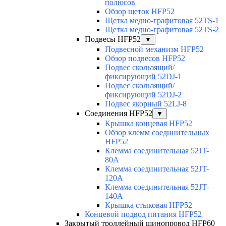
полюсов
Обзор щеток HFP52
Щетка медно-графитовая 52TS-1
Щетка медно-графитовая 52TS-2
Подвесы HFP52
▼
Подвесной механизм HFP52
Обзор подвесов HFP52
Подвес скользящий/
фиксирующий 52DJ-1
Подвес скользящий/
фиксирующий 52DJ-2
Подвес якорный 52LJ-8
Соединения HFP52
▼
Крышка концевая HFP52
Обзор клемм соединительных
HFP52
Клемма соединительная 52JT-
80A
Клемма соединительная 52JT-
120A
Клемма соединительная 52JT-
140A
Крышка стыковая HFP52
Концевой подвод питания HFP52
Закрытый троллейный шинопровод HFP60