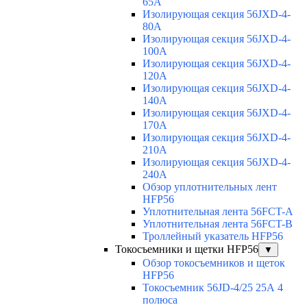
65A
Изолирующая секция 56JXD-4-
80A
Изолирующая секция 56JXD-4-
100A
Изолирующая секция 56JXD-4-
120A
Изолирующая секция 56JXD-4-
140A
Изолирующая секция 56JXD-4-
170A
Изолирующая секция 56JXD-4-
210A
Изолирующая секция 56JXD-4-
240A
Обзор уплотнительных лент
HFP56
Уплотнительная лента 56FCT-A
Уплотнительная лента 56FCT-B
Троллейный указатель HFP56
Токосъемники и щетки HFP56
▼
Обзор токосъемников и щеток
HFP56
Токосъемник 56JD-4/25 25А 4
полюса