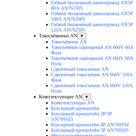
Гибкий бесшовный шинопровод AN5P
80А AN761505
Гибкий бесшовный шинопровод AN5P
100А AN762005
Гибкий бесшовный шинопровод AN5P
120А AN762505
Токосъёмники AN
▼
Токосъёмник AN
Токосъёмник одинарный AN 660V 60A
Фаза
Токосъёмник одинарный AN 660V 60A
Ноль
Сдвоенный токосъеник AN
Сдвоенный токосъеник AN 660V 120A
Фаза
Сдвоенный токосъеник AN 660V 120A
Ноль
Комплектующие AN
▼
Комплектующие AN
Буксирный кронштейн
Буксирный кронштейн 2Р/3Р
AN769103
Буксирный кронштейн 4Р AN769104
Буксирный кронштейн 5Р AN769105
Металлографитовая щетка