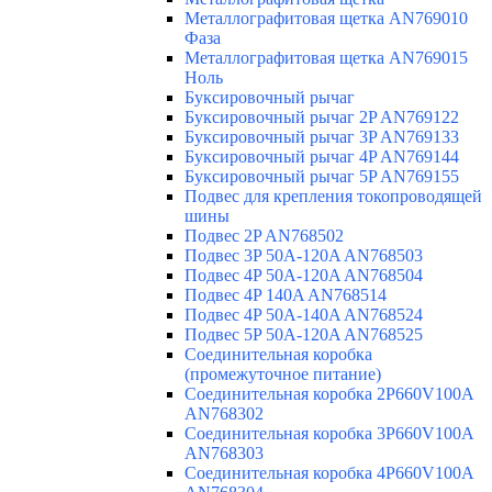
Металлографитовая щетка AN769010
Фаза
Металлографитовая щетка AN769015
Ноль
Буксировочный рычаг
Буксировочный рычаг 2P AN769122
Буксировочный рычаг 3P AN769133
Буксировочный рычаг 4P AN769144
Буксировочный рычаг 5P AN769155
Подвес для крепления токопроводящей
шины
Подвес 2P AN768502
Подвес 3P 50A-120A AN768503
Подвес 4P 50A-120A AN768504
Подвес 4P 140A AN768514
Подвес 4P 50A-140A AN768524
Подвес 5P 50A-120A AN768525
Соединительная коробка
(промежуточное питание)
Соединительная коробка 2P660V100A
AN768302
Соединительная коробка 3P660V100A
AN768303
Соединительная коробка 4P660V100A