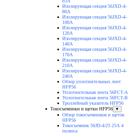
65A
Изолирующая секция 56JXD-4-
80A
Изолирующая секция 56JXD-4-
100A
Изолирующая секция 56JXD-4-
120A
Изолирующая секция 56JXD-4-
140A
Изолирующая секция 56JXD-4-
170A
Изолирующая секция 56JXD-4-
210A
Изолирующая секция 56JXD-4-
240A
Обзор уплотнительных лент
HFP56
Уплотнительная лента 56FCT-A
Уплотнительная лента 56FCT-B
Троллейный указатель HFP56
Токосъемники и щетки HFP56
▼
Обзор токосъемников и щеток
HFP56
Токосъемник 56JD-4/25 25А 4
полюса