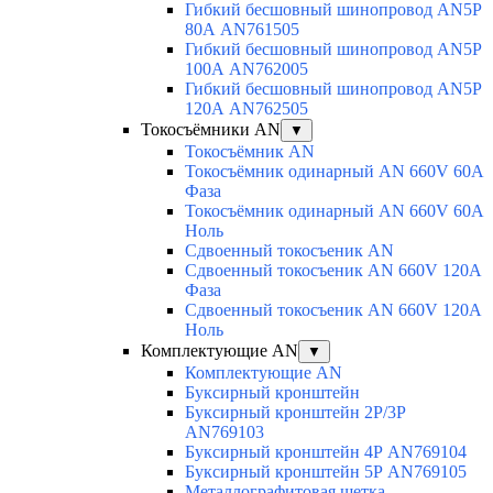
Гибкий бесшовный шинопровод AN5P
80А AN761505
Гибкий бесшовный шинопровод AN5P
100А AN762005
Гибкий бесшовный шинопровод AN5P
120А AN762505
Токосъёмники AN
▼
Токосъёмник AN
Токосъёмник одинарный AN 660V 60A
Фаза
Токосъёмник одинарный AN 660V 60A
Ноль
Сдвоенный токосъеник AN
Сдвоенный токосъеник AN 660V 120A
Фаза
Сдвоенный токосъеник AN 660V 120A
Ноль
Комплектующие AN
▼
Комплектующие AN
Буксирный кронштейн
Буксирный кронштейн 2Р/3Р
AN769103
Буксирный кронштейн 4Р AN769104
Буксирный кронштейн 5Р AN769105
Металлографитовая щетка