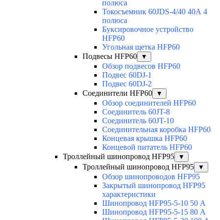
полюса
Токосъемник 60JDS-4/40 40А 4
полюса
Буксировочное устройство
HFP60
Угольная щетка HFP60
Подвесы HFP60
▼
Обзор подвесов HFP60
Подвес 60DJ-1
Подвес 60DJ-2
Соединители HFP60
▼
Обзор соединителей HFP60
Соединитель 60JT-8
Соединитель 60JT-10
Соединительная коробка HFP60
Концевая крышка HFP60
Концевой питатель HFP60
Троллейный шинопровод HFP95
▼
Троллейный шинопровод HFP95
▼
Обзор шинопроводов HFP95
Закрытый шинопровод HFP95
характеристики
Шинопровод HFP95-5-10 50 А
Шинопровод HFP95-5-15 80 А