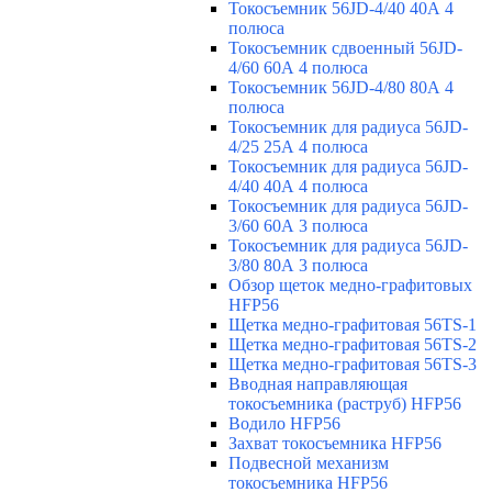
Токосъемник 56JD-4/40 40А 4
полюса
Токосъемник сдвоенный 56JD-
4/60 60А 4 полюса
Токосъемник 56JD-4/80 80А 4
полюса
Токосъемник для радиуса 56JD-
4/25 25А 4 полюса
Токосъемник для радиуса 56JD-
4/40 40А 4 полюса
Токосъемник для радиуса 56JD-
3/60 60А 3 полюса
Токосъемник для радиуса 56JD-
3/80 80А 3 полюса
Обзор щеток медно-графитовых
HFP56
Щетка медно-графитовая 56TS-1
Щетка медно-графитовая 56TS-2
Щетка медно-графитовая 56TS-3
Вводная направляющая
токосъемника (раструб) HFP56
Водило HFP56
Захват токосъемника HFP56
Подвесной механизм
токосъемника HFP56