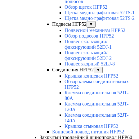
полюсов
Обзор щеток HFP52
Щетка медно-графитовая 52TS-1
Щетка медно-графитовая 52TS-2
Подвесы HFP52
▼
Подвесной механизм HFP52
Обзор подвесов HFP52
Подвес скользящий/
фиксирующий 52DJ-1
Подвес скользящий/
фиксирующий 52DJ-2
Подвес якорный 52LJ-8
Соединения HFP52
▼
Крышка концевая HFP52
Обзор клемм соединительных
HFP52
Клемма соединительная 52JT-
80A
Клемма соединительная 52JT-
120A
Клемма соединительная 52JT-
140A
Крышка стыковая HFP52
Концевой подвод питания HFP52
Закрытый троллейный шинопровод HFP60