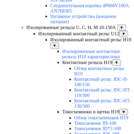
AN768304
Соединительная коробка 4P660V100A
AN768305
Натяжное устройство (концевое
питание)
Изолированные рельсы U, C, H, M 10-150А
▼
Изолированный контактный рельс U12
▼
Изолированный контактный рельс Н19
▼
Изолированные контактные
рельсы Н19 характеристики
Контактные рельсы H19
▼
Обзор контактных рельс
H19
Контактный рельс JDC-H-
100/150
Контактный рельс JDC-HT-
110/300
Контактный рельс JDC-HT-
130/500
Токосъемники и щетки H19
▼
Обзор токосъемников H19
Токосъемник JD-100
Токосъемник JD*2-100
Токосъемник JDS-100