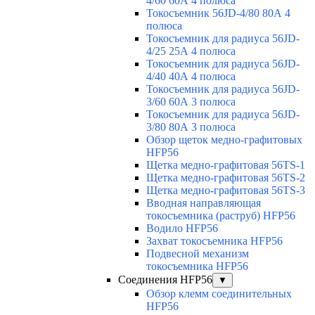
4/60 60А 4 полюса
Токосъемник 56JD-4/80 80А 4
полюса
Токосъемник для радиуса 56JD-
4/25 25А 4 полюса
Токосъемник для радиуса 56JD-
4/40 40А 4 полюса
Токосъемник для радиуса 56JD-
3/60 60А 3 полюса
Токосъемник для радиуса 56JD-
3/80 80А 3 полюса
Обзор щеток медно-графитовых
HFP56
Щетка медно-графитовая 56TS-1
Щетка медно-графитовая 56TS-2
Щетка медно-графитовая 56TS-3
Вводная направляющая
токосъемника (раструб) HFP56
Водило HFP56
Захват токосъемника HFP56
Подвесной механизм
токосъемника HFP56
Соединения HFP56
▼
Обзор клемм соединительных
HFP56