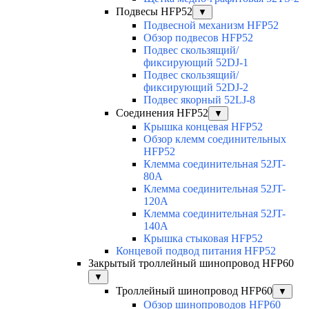
Подвесы HFP52
▼
Подвесной механизм HFP52
Обзор подвесов HFP52
Подвес скользящий/
фиксирующий 52DJ-1
Подвес скользящий/
фиксирующий 52DJ-2
Подвес якорный 52LJ-8
Соединения HFP52
▼
Крышка концевая HFP52
Обзор клемм соединительных
HFP52
Клемма соединительная 52JT-
80A
Клемма соединительная 52JT-
120A
Клемма соединительная 52JT-
140A
Крышка стыковая HFP52
Концевой подвод питания HFP52
Закрытый троллейный шинопровод HFP60
▼
Троллейный шинопровод HFP60
▼
Обзор шинопроводов HFP60