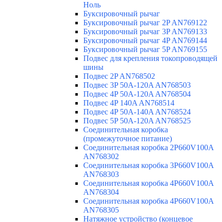
Ноль
Буксировочный рычаг
Буксировочный рычаг 2P AN769122
Буксировочный рычаг 3P AN769133
Буксировочный рычаг 4P AN769144
Буксировочный рычаг 5P AN769155
Подвес для крепления токопроводящей
шины
Подвес 2P AN768502
Подвес 3P 50A-120A AN768503
Подвес 4P 50A-120A AN768504
Подвес 4P 140A AN768514
Подвес 4P 50A-140A AN768524
Подвес 5P 50A-120A AN768525
Соединительная коробка
(промежуточное питание)
Соединительная коробка 2P660V100A
AN768302
Соединительная коробка 3P660V100A
AN768303
Соединительная коробка 4P660V100A
AN768304
Соединительная коробка 4P660V100A
AN768305
Натяжное устройство (концевое