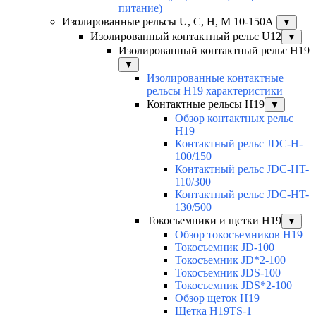
питание)
Изолированные рельсы U, C, H, M 10-150А
▼
Изолированный контактный рельс U12
▼
Изолированный контактный рельс Н19
▼
Изолированные контактные
рельсы Н19 характеристики
Контактные рельсы H19
▼
Обзор контактных рельс
H19
Контактный рельс JDC-H-
100/150
Контактный рельс JDC-HT-
110/300
Контактный рельс JDC-HT-
130/500
Токосъемники и щетки H19
▼
Обзор токосъемников H19
Токосъемник JD-100
Токосъемник JD*2-100
Токосъемник JDS-100
Токосъемник JDS*2-100
Обзор щеток H19
Щетка H19TS-1