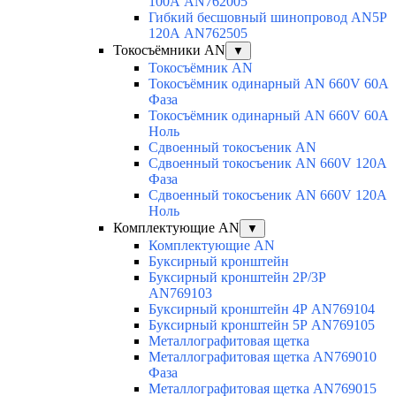
100А AN762005
Гибкий бесшовный шинопровод AN5P
120А AN762505
Токосъёмники AN
▼
Токосъёмник AN
Токосъёмник одинарный AN 660V 60A
Фаза
Токосъёмник одинарный AN 660V 60A
Ноль
Сдвоенный токосъеник AN
Сдвоенный токосъеник AN 660V 120A
Фаза
Сдвоенный токосъеник AN 660V 120A
Ноль
Комплектующие AN
▼
Комплектующие AN
Буксирный кронштейн
Буксирный кронштейн 2Р/3Р
AN769103
Буксирный кронштейн 4Р AN769104
Буксирный кронштейн 5Р AN769105
Металлографитовая щетка
Металлографитовая щетка AN769010
Фаза
Металлографитовая щетка AN769015