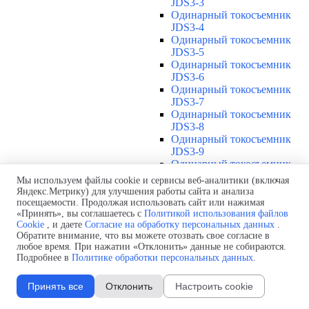
JDS3-3
Одинарный токосъемник
JDS3-4
Одинарный токосъемник
JDS3-5
Одинарный токосъемник
JDS3-6
Одинарный токосъемник
JDS3-7
Одинарный токосъемник
JDS3-8
Одинарный токосъемник
JDS3-9
Одинарный токосъемник
JDS3-10
Мы используем файлы cookie и сервисы веб-аналитики (включая
Одинарный токосъемник
Яндекс.Метрику) для улучшения работы сайта и анализа
JDS3-11
посещаемости. Продолжая использовать сайт или нажимая
Одинарный токосъемник
«Принять», вы соглашаетесь с
Политикой использования файлов
Cookie
, и даете
Согласие на обработку персональных данных
.
JDS3-12
Обратите внимание, что вы можете отозвать свое согласие в
Соединения U12
▼
любое время. При нажатии «Отклонить» данные не собираются.
Защитная оболочка для
Подробнее в
Политике обработки персональных данных
.
соединений U12
Стыковочное соединение U12
Принять все
Отклонить
Настроить cookie
Подводы питания U12
▼
Линейный подвод питания U12