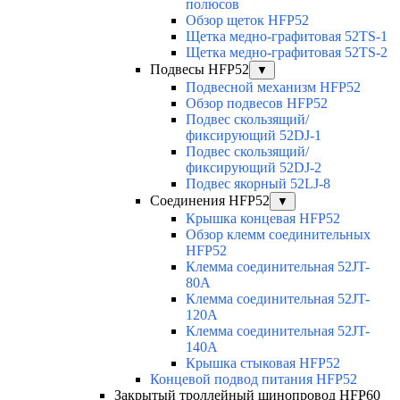
полюсов
Обзор щеток HFP52
Щетка медно-графитовая 52TS-1
Щетка медно-графитовая 52TS-2
Подвесы HFP52
▼
Подвесной механизм HFP52
Обзор подвесов HFP52
Подвес скользящий/
фиксирующий 52DJ-1
Подвес скользящий/
фиксирующий 52DJ-2
Подвес якорный 52LJ-8
Соединения HFP52
▼
Крышка концевая HFP52
Обзор клемм соединительных
HFP52
Клемма соединительная 52JT-
80A
Клемма соединительная 52JT-
120A
Клемма соединительная 52JT-
140A
Крышка стыковая HFP52
Концевой подвод питания HFP52
Закрытый троллейный шинопровод HFP60