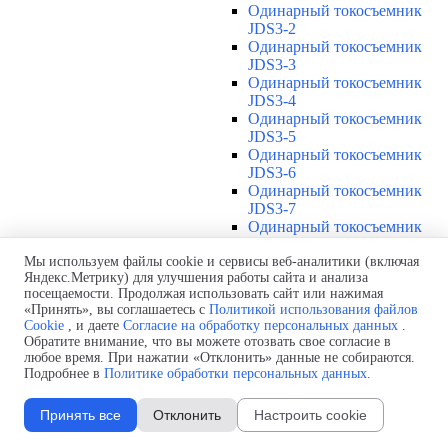
Одинарный токосъемник
JDS3-2
Одинарный токосъемник
JDS3-3
Одинарный токосъемник
JDS3-4
Одинарный токосъемник
JDS3-5
Одинарный токосъемник
JDS3-6
Одинарный токосъемник
JDS3-7
Одинарный токосъемник
JDS3-8
Одинарный токосъемник
Мы используем файлы cookie и сервисы веб-аналитики (включая
Яндекс.Метрику) для улучшения работы сайта и анализа
JDS3-9
посещаемости. Продолжая использовать сайт или нажимая
Одинарный токосъемник
«Принять», вы соглашаетесь с
Политикой использования файлов
JDS3-10
Cookie
, и даете
Согласие на обработку персональных данных
.
Одинарный токосъемник
Обратите внимание, что вы можете отозвать свое согласие в
JDS3-11
любое время. При нажатии «Отклонить» данные не собираются.
Одинарный токосъемник
Подробнее в
Политике обработки персональных данных
.
JDS3-12
Соединения U12
▼
Принять все
Отклонить
Настроить cookie
Защитная оболочка для
соединений U12