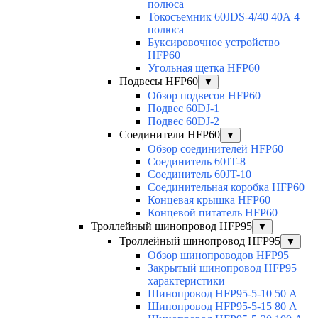
полюса
Токосъемник 60JDS-4/40 40А 4
полюса
Буксировочное устройство
HFP60
Угольная щетка HFP60
Подвесы HFP60
▼
Обзор подвесов HFP60
Подвес 60DJ-1
Подвес 60DJ-2
Соединители HFP60
▼
Обзор соединителей HFP60
Соединитель 60JT-8
Соединитель 60JT-10
Соединительная коробка HFP60
Концевая крышка HFP60
Концевой питатель HFP60
Троллейный шинопровод HFP95
▼
Троллейный шинопровод HFP95
▼
Обзор шинопроводов HFP95
Закрытый шинопровод HFP95
характеристики
Шинопровод HFP95-5-10 50 А
Шинопровод HFP95-5-15 80 А