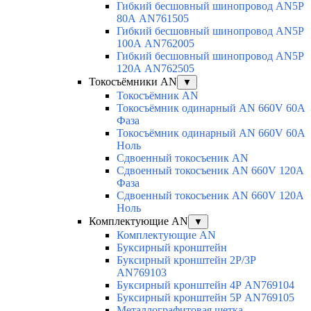
Гибкий бесшовный шинопровод AN5P
80А AN761505
Гибкий бесшовный шинопровод AN5P
100А AN762005
Гибкий бесшовный шинопровод AN5P
120А AN762505
Токосъёмники AN
▼
Токосъёмник AN
Токосъёмник одинарный AN 660V 60A
Фаза
Токосъёмник одинарный AN 660V 60A
Ноль
Сдвоенный токосъеник AN
Сдвоенный токосъеник AN 660V 120A
Фаза
Сдвоенный токосъеник AN 660V 120A
Ноль
Комплектующие AN
▼
Комплектующие AN
Буксирный кронштейн
Буксирный кронштейн 2Р/3Р
AN769103
Буксирный кронштейн 4Р AN769104
Буксирный кронштейн 5Р AN769105
Металлографитовая щетка