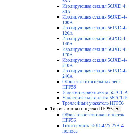
65A
Изолирующая секция 56JXD-4-
80A
Изолирующая секция 56JXD-4-
100A
Изолирующая секция 56JXD-4-
120A
Изолирующая секция 56JXD-4-
140A
Изолирующая секция 56JXD-4-
170A
Изолирующая секция 56JXD-4-
210A
Изолирующая секция 56JXD-4-
240A
Обзор уплотнительных лент
HFP56
Уплотнительная лента 56FCT-A
Уплотнительная лента 56FCT-B
Троллейный указатель HFP56
Токосъемники и щетки HFP56
▼
Обзор токосъемников и щеток
HFP56
Токосъемник 56JD-4/25 25А 4
полюса