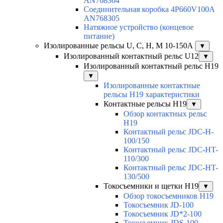
AN768304
Соединительная коробка 4P660V100A
AN768305
Натяжное устройство (концевое
питание)
Изолированные рельсы U, C, H, M 10-150А
▼
Изолированный контактный рельс U12
▼
Изолированный контактный рельс Н19
▼
Изолированные контактные
рельсы Н19 характеристики
Контактные рельсы H19
▼
Обзор контактных рельс
H19
Контактный рельс JDC-H-
100/150
Контактный рельс JDC-HT-
110/300
Контактный рельс JDC-HT-
130/500
Токосъемники и щетки H19
▼
Обзор токосъемников H19
Токосъемник JD-100
Токосъемник JD*2-100
Токосъемник JDS-100