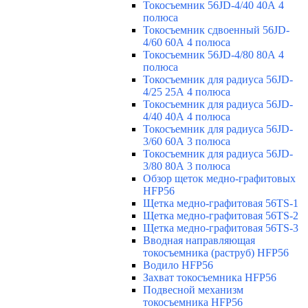
Токосъемник 56JD-4/40 40А 4
полюса
Токосъемник сдвоенный 56JD-
4/60 60А 4 полюса
Токосъемник 56JD-4/80 80А 4
полюса
Токосъемник для радиуса 56JD-
4/25 25А 4 полюса
Токосъемник для радиуса 56JD-
4/40 40А 4 полюса
Токосъемник для радиуса 56JD-
3/60 60А 3 полюса
Токосъемник для радиуса 56JD-
3/80 80А 3 полюса
Обзор щеток медно-графитовых
HFP56
Щетка медно-графитовая 56TS-1
Щетка медно-графитовая 56TS-2
Щетка медно-графитовая 56TS-3
Вводная направляющая
токосъемника (раструб) HFP56
Водило HFP56
Захват токосъемника HFP56
Подвесной механизм
токосъемника HFP56