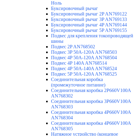
Ноль
Буксировочный рычаг
Буксировочный рычаг 2P AN769122
Буксировочный рычаг 3P AN769133
Буксировочный рычаг 4P AN769144
Буксировочный рычаг 5P AN769155
Подвес для крепления токопроводящей
шины
Подвес 2P AN768502
Подвес 3P 50A-120A AN768503
Подвес 4P 50A-120A AN768504
Подвес 4P 140A AN768514
Подвес 4P 50A-140A AN768524
Подвес 5P 50A-120A AN768525
Соединительная коробка
(промежуточное питание)
Соединительная коробка 2P660V100A
AN768302
Соединительная коробка 3P660V100A
AN768303
Соединительная коробка 4P660V100A
AN768304
Соединительная коробка 4P660V100A
AN768305
Натяжное устройство (концевое