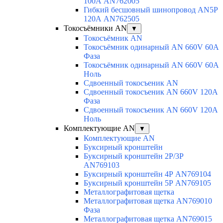
100А AN762005
Гибкий бесшовный шинопровод AN5P
120А AN762505
Токосъёмники AN
▼
Токосъёмник AN
Токосъёмник одинарный AN 660V 60A
Фаза
Токосъёмник одинарный AN 660V 60A
Ноль
Сдвоенный токосъеник AN
Сдвоенный токосъеник AN 660V 120A
Фаза
Сдвоенный токосъеник AN 660V 120A
Ноль
Комплектующие AN
▼
Комплектующие AN
Буксирный кронштейн
Буксирный кронштейн 2Р/3Р
AN769103
Буксирный кронштейн 4Р AN769104
Буксирный кронштейн 5Р AN769105
Металлографитовая щетка
Металлографитовая щетка AN769010
Фаза
Металлографитовая щетка AN769015