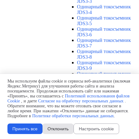
JDS3-3
Одинарный токосъемник
JDS3-4
Одинарный токосъемник
JDS3-5
Одинарный токосъемник
JDS3-6
Одинарный токосъемник
JDS3-7
Одинарный токосъемник
JDS3-8
Одинарный токосъемник
JDS3-9
Одинарный токосъемник
JDS3-10
Мы используем файлы cookie и сервисы веб-аналитики (включая
Одинарный токосъемник
Яндекс.Метрику) для улучшения работы сайта и анализа
JDS3-11
посещаемости. Продолжая использовать сайт или нажимая
Одинарный токосъемник
«Принять», вы соглашаетесь с
Политикой использования файлов
Cookie
, и даете
Согласие на обработку персональных данных
.
JDS3-12
Обратите внимание, что вы можете отозвать свое согласие в
Соединения U12
▼
любое время. При нажатии «Отклонить» данные не собираются.
Защитная оболочка для
Подробнее в
Политике обработки персональных данных
.
соединений U12
Стыковочное соединение U12
Принять все
Отклонить
Настроить cookie
Подводы питания U12
▼
Линейный подвод питания U12