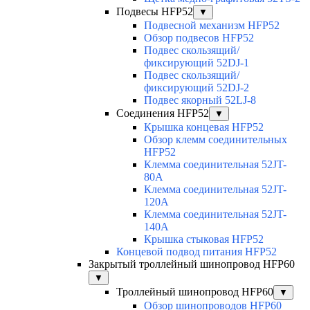
Подвесы HFP52
▼
Подвесной механизм HFP52
Обзор подвесов HFP52
Подвес скользящий/
фиксирующий 52DJ-1
Подвес скользящий/
фиксирующий 52DJ-2
Подвес якорный 52LJ-8
Соединения HFP52
▼
Крышка концевая HFP52
Обзор клемм соединительных
HFP52
Клемма соединительная 52JT-
80A
Клемма соединительная 52JT-
120A
Клемма соединительная 52JT-
140A
Крышка стыковая HFP52
Концевой подвод питания HFP52
Закрытый троллейный шинопровод HFP60
▼
Троллейный шинопровод HFP60
▼
Обзор шинопроводов HFP60