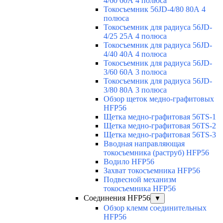
4/60 60А 4 полюса
Токосъемник 56JD-4/80 80А 4
полюса
Токосъемник для радиуса 56JD-
4/25 25А 4 полюса
Токосъемник для радиуса 56JD-
4/40 40А 4 полюса
Токосъемник для радиуса 56JD-
3/60 60А 3 полюса
Токосъемник для радиуса 56JD-
3/80 80А 3 полюса
Обзор щеток медно-графитовых
HFP56
Щетка медно-графитовая 56TS-1
Щетка медно-графитовая 56TS-2
Щетка медно-графитовая 56TS-3
Вводная направляющая
токосъемника (раструб) HFP56
Водило HFP56
Захват токосъемника HFP56
Подвесной механизм
токосъемника HFP56
Соединения HFP56
▼
Обзор клемм соединительных
HFP56