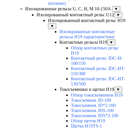
питание)
Изолированные рельсы U, C, H, M 10-150А
▼
Изолированный контактный рельс U12
▼
Изолированный контактный рельс Н19
▼
Изолированные контактные
рельсы Н19 характеристики
Контактные рельсы H19
▼
Обзор контактных рельс
H19
Контактный рельс JDC-H-
100/150
Контактный рельс JDC-HT-
110/300
Контактный рельс JDC-HT-
130/500
Токосъемники и щетки H19
▼
Обзор токосъемников H19
Токосъемник JD-100
Токосъемник JD*2-100
Токосъемник JDS-100
Токосъемник JDS*2-100
Обзор щеток H19
Щетка H19TS-1