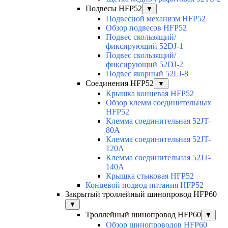
Подвесы HFP52
▼
Подвесной механизм HFP52
Обзор подвесов HFP52
Подвес скользящий/
фиксирующий 52DJ-1
Подвес скользящий/
фиксирующий 52DJ-2
Подвес якорный 52LJ-8
Соединения HFP52
▼
Крышка концевая HFP52
Обзор клемм соединительных
HFP52
Клемма соединительная 52JT-
80A
Клемма соединительная 52JT-
120A
Клемма соединительная 52JT-
140A
Крышка стыковая HFP52
Концевой подвод питания HFP52
Закрытый троллейный шинопровод HFP60
▼
Троллейный шинопровод HFP60
▼
Обзор шинопроводов HFP60