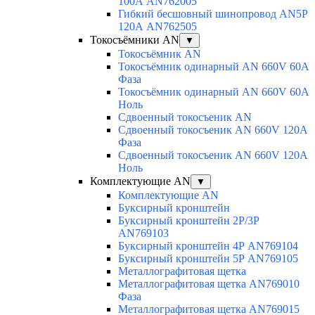
100А AN762005
Гибкий бесшовный шинопровод AN5P
120А AN762505
Токосъёмники AN
▼
Токосъёмник AN
Токосъёмник одинарный AN 660V 60A
Фаза
Токосъёмник одинарный AN 660V 60A
Ноль
Сдвоенный токосъеник AN
Сдвоенный токосъеник AN 660V 120A
Фаза
Сдвоенный токосъеник AN 660V 120A
Ноль
Комплектующие AN
▼
Комплектующие AN
Буксирный кронштейн
Буксирный кронштейн 2Р/3Р
AN769103
Буксирный кронштейн 4Р AN769104
Буксирный кронштейн 5Р AN769105
Металлографитовая щетка
Металлографитовая щетка AN769010
Фаза
Металлографитовая щетка AN769015