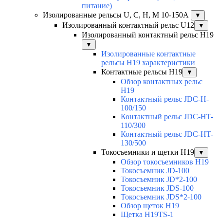
питание)
Изолированные рельсы U, C, H, M 10-150А
▼
Изолированный контактный рельс U12
▼
Изолированный контактный рельс Н19
▼
Изолированные контактные
рельсы Н19 характеристики
Контактные рельсы H19
▼
Обзор контактных рельс
H19
Контактный рельс JDC-H-
100/150
Контактный рельс JDC-HT-
110/300
Контактный рельс JDC-HT-
130/500
Токосъемники и щетки H19
▼
Обзор токосъемников H19
Токосъемник JD-100
Токосъемник JD*2-100
Токосъемник JDS-100
Токосъемник JDS*2-100
Обзор щеток H19
Щетка H19TS-1