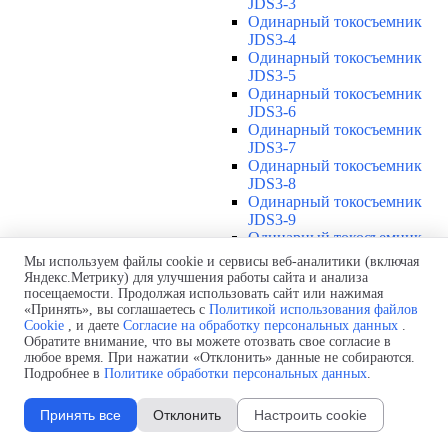
JDS3-3
Одинарный токосъемник
JDS3-4
Одинарный токосъемник
JDS3-5
Одинарный токосъемник
JDS3-6
Одинарный токосъемник
JDS3-7
Одинарный токосъемник
JDS3-8
Одинарный токосъемник
JDS3-9
Одинарный токосъемник
JDS3-10
Мы используем файлы cookie и сервисы веб-аналитики (включая
Одинарный токосъемник
Яндекс.Метрику) для улучшения работы сайта и анализа
JDS3-11
посещаемости. Продолжая использовать сайт или нажимая
Одинарный токосъемник
«Принять», вы соглашаетесь с
Политикой использования файлов
Cookie
, и даете
Согласие на обработку персональных данных
.
JDS3-12
Обратите внимание, что вы можете отозвать свое согласие в
Соединения U12
▼
любое время. При нажатии «Отклонить» данные не собираются.
Защитная оболочка для
Подробнее в
Политике обработки персональных данных
.
соединений U12
Стыковочное соединение U12
Принять все
Отклонить
Настроить cookie
Подводы питания U12
▼
Линейный подвод питания U12