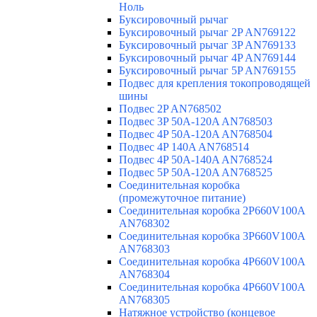
Ноль
Буксировочный рычаг
Буксировочный рычаг 2P AN769122
Буксировочный рычаг 3P AN769133
Буксировочный рычаг 4P AN769144
Буксировочный рычаг 5P AN769155
Подвес для крепления токопроводящей
шины
Подвес 2P AN768502
Подвес 3P 50A-120A AN768503
Подвес 4P 50A-120A AN768504
Подвес 4P 140A AN768514
Подвес 4P 50A-140A AN768524
Подвес 5P 50A-120A AN768525
Соединительная коробка
(промежуточное питание)
Соединительная коробка 2P660V100A
AN768302
Соединительная коробка 3P660V100A
AN768303
Соединительная коробка 4P660V100A
AN768304
Соединительная коробка 4P660V100A
AN768305
Натяжное устройство (концевое