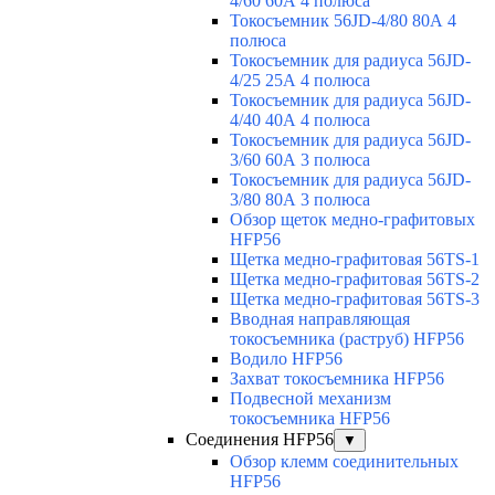
4/60 60А 4 полюса
Токосъемник 56JD-4/80 80А 4
полюса
Токосъемник для радиуса 56JD-
4/25 25А 4 полюса
Токосъемник для радиуса 56JD-
4/40 40А 4 полюса
Токосъемник для радиуса 56JD-
3/60 60А 3 полюса
Токосъемник для радиуса 56JD-
3/80 80А 3 полюса
Обзор щеток медно-графитовых
HFP56
Щетка медно-графитовая 56TS-1
Щетка медно-графитовая 56TS-2
Щетка медно-графитовая 56TS-3
Вводная направляющая
токосъемника (раструб) HFP56
Водило HFP56
Захват токосъемника HFP56
Подвесной механизм
токосъемника HFP56
Соединения HFP56
▼
Обзор клемм соединительных
HFP56