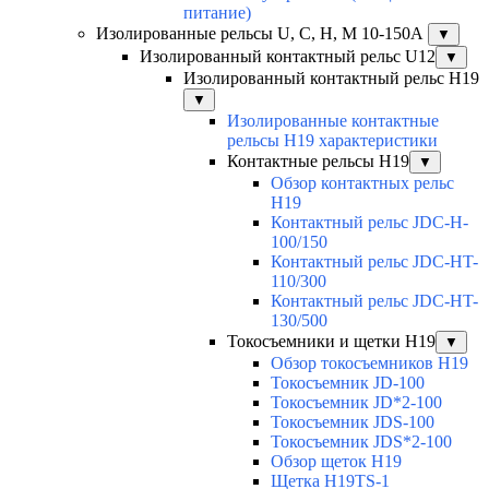
питание)
Изолированные рельсы U, C, H, M 10-150А
▼
Изолированный контактный рельс U12
▼
Изолированный контактный рельс Н19
▼
Изолированные контактные
рельсы Н19 характеристики
Контактные рельсы H19
▼
Обзор контактных рельс
H19
Контактный рельс JDC-H-
100/150
Контактный рельс JDC-HT-
110/300
Контактный рельс JDC-HT-
130/500
Токосъемники и щетки H19
▼
Обзор токосъемников H19
Токосъемник JD-100
Токосъемник JD*2-100
Токосъемник JDS-100
Токосъемник JDS*2-100
Обзор щеток H19
Щетка H19TS-1