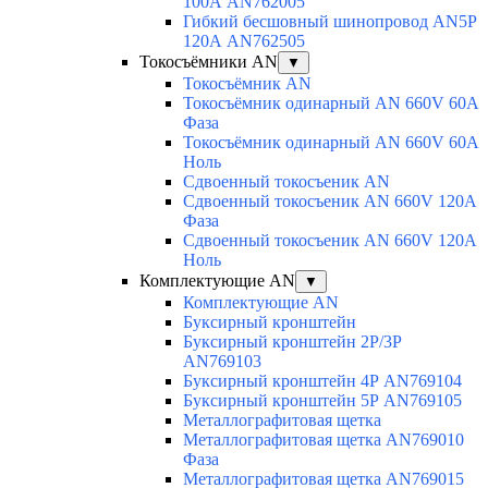
100А AN762005
Гибкий бесшовный шинопровод AN5P
120А AN762505
Токосъёмники AN
▼
Токосъёмник AN
Токосъёмник одинарный AN 660V 60A
Фаза
Токосъёмник одинарный AN 660V 60A
Ноль
Сдвоенный токосъеник AN
Сдвоенный токосъеник AN 660V 120A
Фаза
Сдвоенный токосъеник AN 660V 120A
Ноль
Комплектующие AN
▼
Комплектующие AN
Буксирный кронштейн
Буксирный кронштейн 2Р/3Р
AN769103
Буксирный кронштейн 4Р AN769104
Буксирный кронштейн 5Р AN769105
Металлографитовая щетка
Металлографитовая щетка AN769010
Фаза
Металлографитовая щетка AN769015