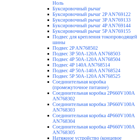
Ноль
Буксировочный рычаг
Буксировочный рычаг 2P AN769122
Буксировочный рычаг 3P AN769133
Буксировочный рычаг 4P AN769144
Буксировочный рычаг 5P AN769155
Подвес для крепления токопроводящей
шины
Подвес 2P AN768502
Подвес 3P 50A-120A AN768503
Подвес 4P 50A-120A AN768504
Подвес 4P 140A AN768514
Подвес 4P 50A-140A AN768524
Подвес 5P 50A-120A AN768525
Соединительная коробка
(промежуточное питание)
Соединительная коробка 2P660V100A
AN768302
Соединительная коробка 3P660V100A
AN768303
Соединительная коробка 4P660V100A
AN768304
Соединительная коробка 4P660V100A
AN768305
Натяжное устройство (концевое