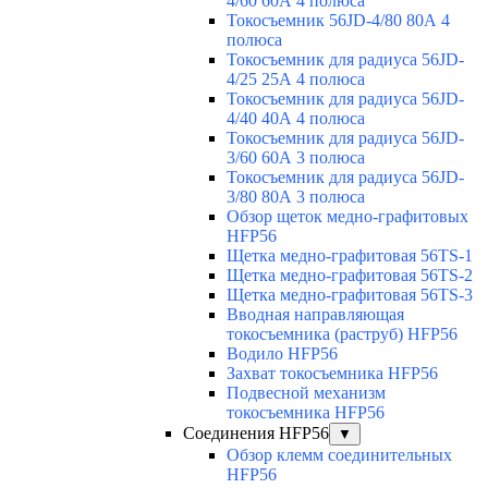
4/60 60А 4 полюса
Токосъемник 56JD-4/80 80А 4
полюса
Токосъемник для радиуса 56JD-
4/25 25А 4 полюса
Токосъемник для радиуса 56JD-
4/40 40А 4 полюса
Токосъемник для радиуса 56JD-
3/60 60А 3 полюса
Токосъемник для радиуса 56JD-
3/80 80А 3 полюса
Обзор щеток медно-графитовых
HFP56
Щетка медно-графитовая 56TS-1
Щетка медно-графитовая 56TS-2
Щетка медно-графитовая 56TS-3
Вводная направляющая
токосъемника (раструб) HFP56
Водило HFP56
Захват токосъемника HFP56
Подвесной механизм
токосъемника HFP56
Соединения HFP56
▼
Обзор клемм соединительных
HFP56