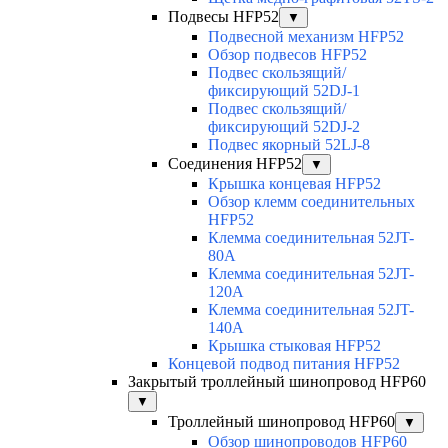
Подвесы HFP52
▼
Подвесной механизм HFP52
Обзор подвесов HFP52
Подвес скользящий/
фиксирующий 52DJ-1
Подвес скользящий/
фиксирующий 52DJ-2
Подвес якорный 52LJ-8
Соединения HFP52
▼
Крышка концевая HFP52
Обзор клемм соединительных
HFP52
Клемма соединительная 52JT-
80A
Клемма соединительная 52JT-
120A
Клемма соединительная 52JT-
140A
Крышка стыковая HFP52
Концевой подвод питания HFP52
Закрытый троллейный шинопровод HFP60
▼
Троллейный шинопровод HFP60
▼
Обзор шинопроводов HFP60