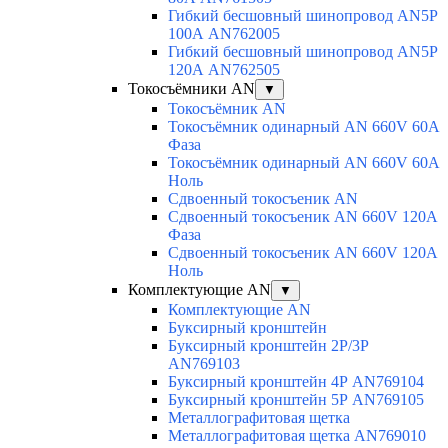
Гибкий бесшовный шинопровод AN5P
100А AN762005
Гибкий бесшовный шинопровод AN5P
120А AN762505
Токосъёмники AN
▼
Токосъёмник AN
Токосъёмник одинарный AN 660V 60A
Фаза
Токосъёмник одинарный AN 660V 60A
Ноль
Сдвоенный токосъеник AN
Сдвоенный токосъеник AN 660V 120A
Фаза
Сдвоенный токосъеник AN 660V 120A
Ноль
Комплектующие AN
▼
Комплектующие AN
Буксирный кронштейн
Буксирный кронштейн 2Р/3Р
AN769103
Буксирный кронштейн 4Р AN769104
Буксирный кронштейн 5Р AN769105
Металлографитовая щетка
Металлографитовая щетка AN769010