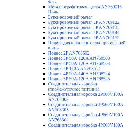
Фаза
Металлографитовая щетка AN769015
Ноль
Буксировочный рычаг
Буксировочный рычаг 2P AN769122
Буксировочный рычаг 3P AN769133
Буксировочный рычаг 4P AN769144
Буксировочный рычаг 5P AN769155
Подвес для крепления токопроводящей
шины
Подвес 2P AN768502
Подвес 3P 50A-120A AN768503
Подвес 4P 50A-120A AN768504
Подвес 4P 140A AN768514
Подвес 4P 50A-140A AN768524
Подвес 5P 50A-120A AN768525
Соединительная коробка
(промежуточное питание)
Соединительная коробка 2P660V100A
AN768302
Соединительная коробка 3P660V100A
AN768303
Соединительная коробка 4P660V100A
AN768304
Соединительная коробка 4P660V100A