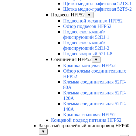
Щетка медно-графитовая 52TS-1
Щетка медно-графитовая 52TS-2
Подвесы HFP52
▼
Подвесной механизм HFP52
Обзор подвесов HFP52
Подвес скользящий/
фиксирующий 52DJ-1
Подвес скользящий/
фиксирующий 52DJ-2
Подвес якорный 52LJ-8
Соединения HFP52
▼
Крышка концевая HFP52
Обзор клемм соединительных
HFP52
Клемма соединительная 52JT-
80A
Клемма соединительная 52JT-
120A
Клемма соединительная 52JT-
140A
Крышка стыковая HFP52
Концевой подвод питания HFP52
Закрытый троллейный шинопровод HFP60
▼