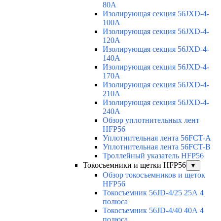
80A
Изолирующая секция 56JXD-4-
100A
Изолирующая секция 56JXD-4-
120A
Изолирующая секция 56JXD-4-
140A
Изолирующая секция 56JXD-4-
170A
Изолирующая секция 56JXD-4-
210A
Изолирующая секция 56JXD-4-
240A
Обзор уплотнительных лент
HFP56
Уплотнительная лента 56FCT-A
Уплотнительная лента 56FCT-B
Троллейный указатель HFP56
Токосъемники и щетки HFP56
▼
Обзор токосъемников и щеток
HFP56
Токосъемник 56JD-4/25 25А 4
полюса
Токосъемник 56JD-4/40 40А 4
полюса