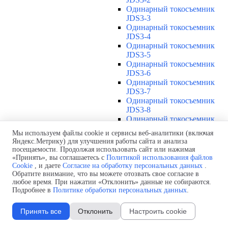
Одинарный токосъемник
JDS3-3
Одинарный токосъемник
JDS3-4
Одинарный токосъемник
JDS3-5
Одинарный токосъемник
JDS3-6
Одинарный токосъемник
JDS3-7
Одинарный токосъемник
JDS3-8
Одинарный токосъемник
JDS3-9
Мы используем файлы cookie и сервисы веб-аналитики (включая
Одинарный токосъемник
Яндекс.Метрику) для улучшения работы сайта и анализа
JDS3-10
посещаемости. Продолжая использовать сайт или нажимая
Одинарный токосъемник
«Принять», вы соглашаетесь с
Политикой использования файлов
JDS3-11
Cookie
, и даете
Согласие на обработку персональных данных
.
Одинарный токосъемник
Обратите внимание, что вы можете отозвать свое согласие в
любое время. При нажатии «Отклонить» данные не собираются.
JDS3-12
Подробнее в
Политике обработки персональных данных
.
Соединения U12
▼
Защитная оболочка для
Принять все
Отклонить
Настроить cookie
соединений U12
Стыковочное соединение U12