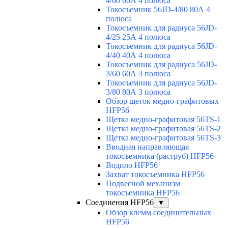
4/60 60А 4 полюса
Токосъемник 56JD-4/80 80А 4
полюса
Токосъемник для радиуса 56JD-
4/25 25А 4 полюса
Токосъемник для радиуса 56JD-
4/40 40А 4 полюса
Токосъемник для радиуса 56JD-
3/60 60А 3 полюса
Токосъемник для радиуса 56JD-
3/80 80А 3 полюса
Обзор щеток медно-графитовых
HFP56
Щетка медно-графитовая 56TS-1
Щетка медно-графитовая 56TS-2
Щетка медно-графитовая 56TS-3
Вводная направляющая
токосъемника (раструб) HFP56
Водило HFP56
Захват токосъемника HFP56
Подвесной механизм
токосъемника HFP56
Соединения HFP56
▼
Обзор клемм соединительных
HFP56