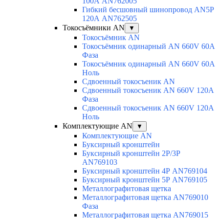
100А AN762005
Гибкий бесшовный шинопровод AN5P
120А AN762505
Токосъёмники AN
▼
Токосъёмник AN
Токосъёмник одинарный AN 660V 60A
Фаза
Токосъёмник одинарный AN 660V 60A
Ноль
Сдвоенный токосъеник AN
Сдвоенный токосъеник AN 660V 120A
Фаза
Сдвоенный токосъеник AN 660V 120A
Ноль
Комплектующие AN
▼
Комплектующие AN
Буксирный кронштейн
Буксирный кронштейн 2Р/3Р
AN769103
Буксирный кронштейн 4Р AN769104
Буксирный кронштейн 5Р AN769105
Металлографитовая щетка
Металлографитовая щетка AN769010
Фаза
Металлографитовая щетка AN769015