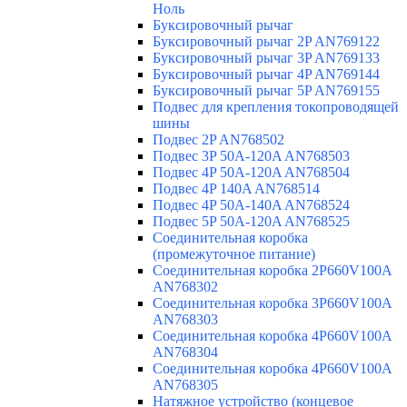
Ноль
Буксировочный рычаг
Буксировочный рычаг 2P AN769122
Буксировочный рычаг 3P AN769133
Буксировочный рычаг 4P AN769144
Буксировочный рычаг 5P AN769155
Подвес для крепления токопроводящей
шины
Подвес 2P AN768502
Подвес 3P 50A-120A AN768503
Подвес 4P 50A-120A AN768504
Подвес 4P 140A AN768514
Подвес 4P 50A-140A AN768524
Подвес 5P 50A-120A AN768525
Соединительная коробка
(промежуточное питание)
Соединительная коробка 2P660V100A
AN768302
Соединительная коробка 3P660V100A
AN768303
Соединительная коробка 4P660V100A
AN768304
Соединительная коробка 4P660V100A
AN768305
Натяжное устройство (концевое