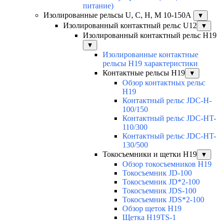
питание)
Изолированные рельсы U, C, H, M 10-150А
▼
Изолированный контактный рельс U12
▼
Изолированный контактный рельс Н19
▼
Изолированные контактные
рельсы Н19 характеристики
Контактные рельсы H19
▼
Обзор контактных рельс
H19
Контактный рельс JDC-H-
100/150
Контактный рельс JDC-HT-
110/300
Контактный рельс JDC-HT-
130/500
Токосъемники и щетки H19
▼
Обзор токосъемников H19
Токосъемник JD-100
Токосъемник JD*2-100
Токосъемник JDS-100
Токосъемник JDS*2-100
Обзор щеток H19
Щетка H19TS-1