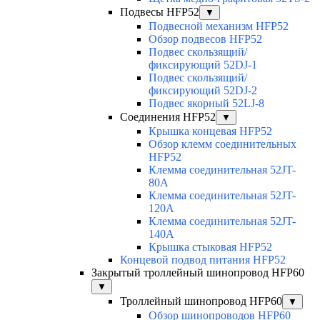
Подвесы HFP52
▼
Подвесной механизм HFP52
Обзор подвесов HFP52
Подвес скользящий/
фиксирующий 52DJ-1
Подвес скользящий/
фиксирующий 52DJ-2
Подвес якорный 52LJ-8
Соединения HFP52
▼
Крышка концевая HFP52
Обзор клемм соединительных
HFP52
Клемма соединительная 52JT-
80A
Клемма соединительная 52JT-
120A
Клемма соединительная 52JT-
140A
Крышка стыковая HFP52
Концевой подвод питания HFP52
Закрытый троллейный шинопровод HFP60
▼
Троллейный шинопровод HFP60
▼
Обзор шинопроводов HFP60