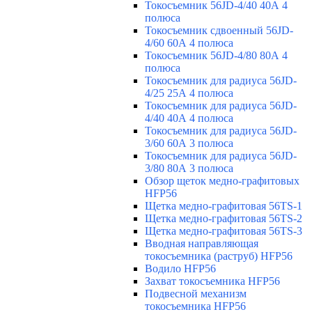
Токосъемник 56JD-4/40 40А 4
полюса
Токосъемник сдвоенный 56JD-
4/60 60А 4 полюса
Токосъемник 56JD-4/80 80А 4
полюса
Токосъемник для радиуса 56JD-
4/25 25А 4 полюса
Токосъемник для радиуса 56JD-
4/40 40А 4 полюса
Токосъемник для радиуса 56JD-
3/60 60А 3 полюса
Токосъемник для радиуса 56JD-
3/80 80А 3 полюса
Обзор щеток медно-графитовых
HFP56
Щетка медно-графитовая 56TS-1
Щетка медно-графитовая 56TS-2
Щетка медно-графитовая 56TS-3
Вводная направляющая
токосъемника (раструб) HFP56
Водило HFP56
Захват токосъемника HFP56
Подвесной механизм
токосъемника HFP56