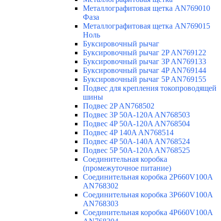
Металлографитовая щетка AN769010
Фаза
Металлографитовая щетка AN769015
Ноль
Буксировочный рычаг
Буксировочный рычаг 2P AN769122
Буксировочный рычаг 3P AN769133
Буксировочный рычаг 4P AN769144
Буксировочный рычаг 5P AN769155
Подвес для крепления токопроводящей
шины
Подвес 2P AN768502
Подвес 3P 50A-120A AN768503
Подвес 4P 50A-120A AN768504
Подвес 4P 140A AN768514
Подвес 4P 50A-140A AN768524
Подвес 5P 50A-120A AN768525
Соединительная коробка
(промежуточное питание)
Соединительная коробка 2P660V100A
AN768302
Соединительная коробка 3P660V100A
AN768303
Соединительная коробка 4P660V100A