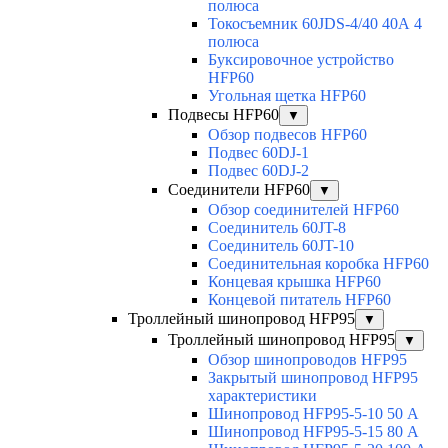
полюса
Токосъемник 60JDS-4/40 40А 4
полюса
Буксировочное устройство
HFP60
Угольная щетка HFP60
Подвесы HFP60
▼
Обзор подвесов HFP60
Подвес 60DJ-1
Подвес 60DJ-2
Соединители HFP60
▼
Обзор соединителей HFP60
Соединитель 60JT-8
Соединитель 60JT-10
Соединительная коробка HFP60
Концевая крышка HFP60
Концевой питатель HFP60
Троллейный шинопровод HFP95
▼
Троллейный шинопровод HFP95
▼
Обзор шинопроводов HFP95
Закрытый шинопровод HFP95
характеристики
Шинопровод HFP95-5-10 50 А
Шинопровод HFP95-5-15 80 А