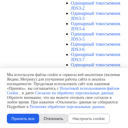
Одинарный токосъемник
JDS3-2
Одинарный токосъемник
JDS3-3
Одинарный токосъемник
JDS3-4
Одинарный токосъемник
JDS3-5
Одинарный токосъемник
JDS3-6
Одинарный токосъемник
JDS3-7
Одинарный токосъемник
JDS3-8
Одинарный токосъемник
Мы используем файлы cookie и сервисы веб-аналитики (включая
Яндекс.Метрику) для улучшения работы сайта и анализа
JDS3-9
посещаемости. Продолжая использовать сайт или нажимая
Одинарный токосъемник
«Принять», вы соглашаетесь с
Политикой использования файлов
JDS3-10
Cookie
, и даете
Согласие на обработку персональных данных
.
Одинарный токосъемник
Обратите внимание, что вы можете отозвать свое согласие в
JDS3-11
любое время. При нажатии «Отклонить» данные не собираются.
Одинарный токосъемник
Подробнее в
Политике обработки персональных данных
.
JDS3-12
Соединения U12
▼
Принять все
Отклонить
Настроить cookie
Защитная оболочка для
соединений U12