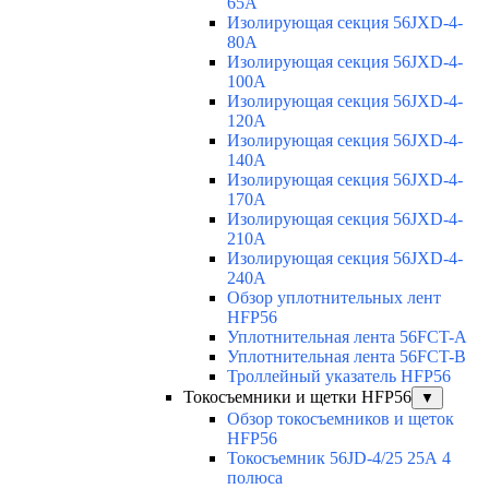
65A
Изолирующая секция 56JXD-4-
80A
Изолирующая секция 56JXD-4-
100A
Изолирующая секция 56JXD-4-
120A
Изолирующая секция 56JXD-4-
140A
Изолирующая секция 56JXD-4-
170A
Изолирующая секция 56JXD-4-
210A
Изолирующая секция 56JXD-4-
240A
Обзор уплотнительных лент
HFP56
Уплотнительная лента 56FCT-A
Уплотнительная лента 56FCT-B
Троллейный указатель HFP56
Токосъемники и щетки HFP56
▼
Обзор токосъемников и щеток
HFP56
Токосъемник 56JD-4/25 25А 4
полюса