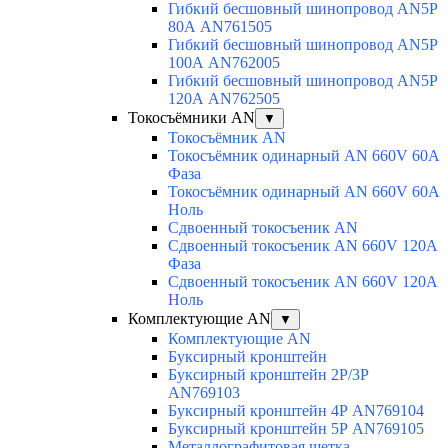
Гибкий бесшовный шинопровод AN5P
80А AN761505
Гибкий бесшовный шинопровод AN5P
100А AN762005
Гибкий бесшовный шинопровод AN5P
120А AN762505
Токосъёмники AN
▼
Токосъёмник AN
Токосъёмник одинарный AN 660V 60A
Фаза
Токосъёмник одинарный AN 660V 60A
Ноль
Сдвоенный токосъеник AN
Сдвоенный токосъеник AN 660V 120A
Фаза
Сдвоенный токосъеник AN 660V 120A
Ноль
Комплектующие AN
▼
Комплектующие AN
Буксирный кронштейн
Буксирный кронштейн 2Р/3Р
AN769103
Буксирный кронштейн 4Р AN769104
Буксирный кронштейн 5Р AN769105
Металлографитовая щетка