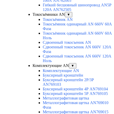
100А AN762005
Гибкий бесшовный шинопровод AN5P
120А AN762505
Токосъёмники AN
▼
Токосъёмник AN
Токосъёмник одинарный AN 660V 60A
Фаза
Токосъёмник одинарный AN 660V 60A
Ноль
Сдвоенный токосъеник AN
Сдвоенный токосъеник AN 660V 120A
Фаза
Сдвоенный токосъеник AN 660V 120A
Ноль
Комплектующие AN
▼
Комплектующие AN
Буксирный кронштейн
Буксирный кронштейн 2Р/3Р
AN769103
Буксирный кронштейн 4Р AN769104
Буксирный кронштейн 5Р AN769105
Металлографитовая щетка
Металлографитовая щетка AN769010
Фаза
Металлографитовая щетка AN769015