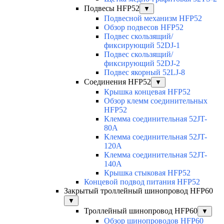
Подвесы HFP52
▼
Подвесной механизм HFP52
Обзор подвесов HFP52
Подвес скользящий/
фиксирующий 52DJ-1
Подвес скользящий/
фиксирующий 52DJ-2
Подвес якорный 52LJ-8
Соединения HFP52
▼
Крышка концевая HFP52
Обзор клемм соединительных
HFP52
Клемма соединительная 52JT-
80A
Клемма соединительная 52JT-
120A
Клемма соединительная 52JT-
140A
Крышка стыковая HFP52
Концевой подвод питания HFP52
Закрытый троллейный шинопровод HFP60
▼
Троллейный шинопровод HFP60
▼
Обзор шинопроводов HFP60