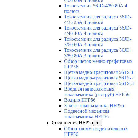
4/60 60А 4 полюса
Токосъемник 56JD-4/80 80А 4
полюса
Токосъемник для радиуса 56JD-
4/25 25А 4 полюса
Токосъемник для радиуса 56JD-
4/40 40А 4 полюса
Токосъемник для радиуса 56JD-
3/60 60А 3 полюса
Токосъемник для радиуса 56JD-
3/80 80А 3 полюса
Обзор щеток медно-графитовых
HFP56
Щетка медно-графитовая 56TS-1
Щетка медно-графитовая 56TS-2
Щетка медно-графитовая 56TS-3
Вводная направляющая
токосъемника (раструб) HFP56
Водило HFP56
Захват токосъемника HFP56
Подвесной механизм
токосъемника HFP56
Соединения HFP56
▼
Обзор клемм соединительных
HFP56