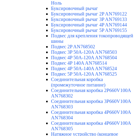
Ноль
Буксировочный рычаг
Буксировочный рычаг 2P AN769122
Буксировочный рычаг 3P AN769133
Буксировочный рычаг 4P AN769144
Буксировочный рычаг 5P AN769155
Подвес для крепления токопроводящей
шины
Подвес 2P AN768502
Подвес 3P 50A-120A AN768503
Подвес 4P 50A-120A AN768504
Подвес 4P 140A AN768514
Подвес 4P 50A-140A AN768524
Подвес 5P 50A-120A AN768525
Соединительная коробка
(промежуточное питание)
Соединительная коробка 2P660V100A
AN768302
Соединительная коробка 3P660V100A
AN768303
Соединительная коробка 4P660V100A
AN768304
Соединительная коробка 4P660V100A
AN768305
Натяжное устройство (концевое