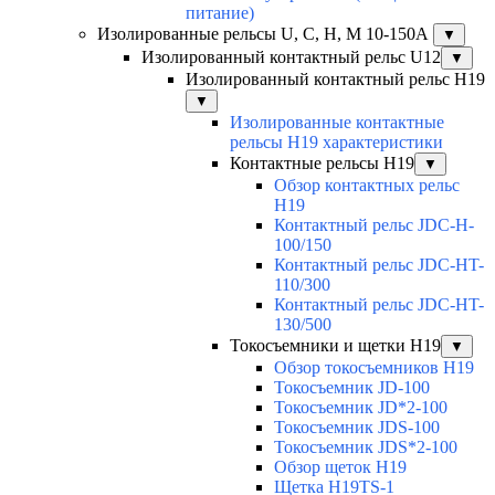
питание)
Изолированные рельсы U, C, H, M 10-150А
▼
Изолированный контактный рельс U12
▼
Изолированный контактный рельс Н19
▼
Изолированные контактные
рельсы Н19 характеристики
Контактные рельсы H19
▼
Обзор контактных рельс
H19
Контактный рельс JDC-H-
100/150
Контактный рельс JDC-HT-
110/300
Контактный рельс JDC-HT-
130/500
Токосъемники и щетки H19
▼
Обзор токосъемников H19
Токосъемник JD-100
Токосъемник JD*2-100
Токосъемник JDS-100
Токосъемник JDS*2-100
Обзор щеток H19
Щетка H19TS-1