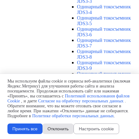
JDS3-3
Одинарный токосъемник
JDS3-4
Одинарный токосъемник
JDS3-5
Одинарный токосъемник
JDS3-6
Одинарный токосъемник
JDS3-7
Одинарный токосъемник
JDS3-8
Одинарный токосъемник
JDS3-9
Одинарный токосъемник
JDS3-10
Мы используем файлы cookie и сервисы веб-аналитики (включая
Одинарный токосъемник
Яндекс.Метрику) для улучшения работы сайта и анализа
JDS3-11
посещаемости. Продолжая использовать сайт или нажимая
Одинарный токосъемник
«Принять», вы соглашаетесь с
Политикой использования файлов
Cookie
, и даете
Согласие на обработку персональных данных
.
JDS3-12
Обратите внимание, что вы можете отозвать свое согласие в
Соединения U12
▼
любое время. При нажатии «Отклонить» данные не собираются.
Защитная оболочка для
Подробнее в
Политике обработки персональных данных
.
соединений U12
Стыковочное соединение U12
Принять все
Отклонить
Настроить cookie
Подводы питания U12
▼
Линейный подвод питания U12