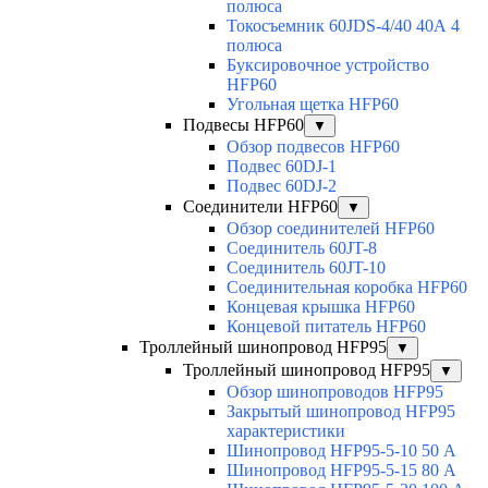
полюса
Токосъемник 60JDS-4/40 40А 4
полюса
Буксировочное устройство
HFP60
Угольная щетка HFP60
Подвесы HFP60
▼
Обзор подвесов HFP60
Подвес 60DJ-1
Подвес 60DJ-2
Соединители HFP60
▼
Обзор соединителей HFP60
Соединитель 60JT-8
Соединитель 60JT-10
Соединительная коробка HFP60
Концевая крышка HFP60
Концевой питатель HFP60
Троллейный шинопровод HFP95
▼
Троллейный шинопровод HFP95
▼
Обзор шинопроводов HFP95
Закрытый шинопровод HFP95
характеристики
Шинопровод HFP95-5-10 50 А
Шинопровод HFP95-5-15 80 А