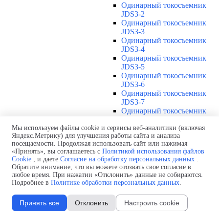
Одинарный токосъемник
JDS3-2
Одинарный токосъемник
JDS3-3
Одинарный токосъемник
JDS3-4
Одинарный токосъемник
JDS3-5
Одинарный токосъемник
JDS3-6
Одинарный токосъемник
JDS3-7
Одинарный токосъемник
JDS3-8
Одинарный токосъемник
Мы используем файлы cookie и сервисы веб-аналитики (включая
Яндекс.Метрику) для улучшения работы сайта и анализа
JDS3-9
посещаемости. Продолжая использовать сайт или нажимая
Одинарный токосъемник
«Принять», вы соглашаетесь с
Политикой использования файлов
JDS3-10
Cookie
, и даете
Согласие на обработку персональных данных
.
Одинарный токосъемник
Обратите внимание, что вы можете отозвать свое согласие в
JDS3-11
любое время. При нажатии «Отклонить» данные не собираются.
Одинарный токосъемник
Подробнее в
Политике обработки персональных данных
.
JDS3-12
Соединения U12
▼
Принять все
Отклонить
Настроить cookie
Защитная оболочка для
соединений U12