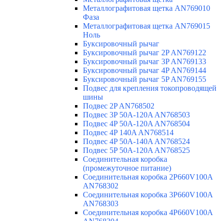
Металлографитовая щетка AN769010
Фаза
Металлографитовая щетка AN769015
Ноль
Буксировочный рычаг
Буксировочный рычаг 2P AN769122
Буксировочный рычаг 3P AN769133
Буксировочный рычаг 4P AN769144
Буксировочный рычаг 5P AN769155
Подвес для крепления токопроводящей
шины
Подвес 2P AN768502
Подвес 3P 50A-120A AN768503
Подвес 4P 50A-120A AN768504
Подвес 4P 140A AN768514
Подвес 4P 50A-140A AN768524
Подвес 5P 50A-120A AN768525
Соединительная коробка
(промежуточное питание)
Соединительная коробка 2P660V100A
AN768302
Соединительная коробка 3P660V100A
AN768303
Соединительная коробка 4P660V100A