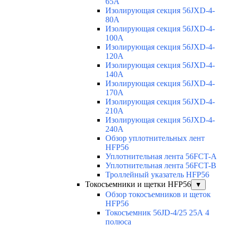
65A
Изолирующая секция 56JXD-4-
80A
Изолирующая секция 56JXD-4-
100A
Изолирующая секция 56JXD-4-
120A
Изолирующая секция 56JXD-4-
140A
Изолирующая секция 56JXD-4-
170A
Изолирующая секция 56JXD-4-
210A
Изолирующая секция 56JXD-4-
240A
Обзор уплотнительных лент
HFP56
Уплотнительная лента 56FCT-A
Уплотнительная лента 56FCT-B
Троллейный указатель HFP56
Токосъемники и щетки HFP56
▼
Обзор токосъемников и щеток
HFP56
Токосъемник 56JD-4/25 25А 4
полюса