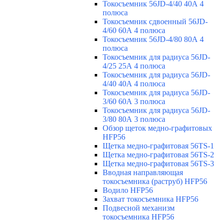
Токосъемник 56JD-4/40 40А 4
полюса
Токосъемник сдвоенный 56JD-
4/60 60А 4 полюса
Токосъемник 56JD-4/80 80А 4
полюса
Токосъемник для радиуса 56JD-
4/25 25А 4 полюса
Токосъемник для радиуса 56JD-
4/40 40А 4 полюса
Токосъемник для радиуса 56JD-
3/60 60А 3 полюса
Токосъемник для радиуса 56JD-
3/80 80А 3 полюса
Обзор щеток медно-графитовых
HFP56
Щетка медно-графитовая 56TS-1
Щетка медно-графитовая 56TS-2
Щетка медно-графитовая 56TS-3
Вводная направляющая
токосъемника (раструб) HFP56
Водило HFP56
Захват токосъемника HFP56
Подвесной механизм
токосъемника HFP56