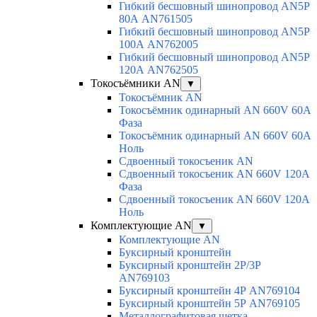
Гибкий бесшовный шинопровод AN5P
80А AN761505
Гибкий бесшовный шинопровод AN5P
100А AN762005
Гибкий бесшовный шинопровод AN5P
120А AN762505
Токосъёмники AN
▼
Токосъёмник AN
Токосъёмник одинарный AN 660V 60A
Фаза
Токосъёмник одинарный AN 660V 60A
Ноль
Сдвоенный токосъеник AN
Сдвоенный токосъеник AN 660V 120A
Фаза
Сдвоенный токосъеник AN 660V 120A
Ноль
Комплектующие AN
▼
Комплектующие AN
Буксирный кронштейн
Буксирный кронштейн 2Р/3Р
AN769103
Буксирный кронштейн 4Р AN769104
Буксирный кронштейн 5Р AN769105
Металлографитовая щетка