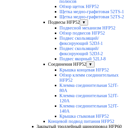
полюсов
Обзор щеток HFP52
Щетка медно-графитовая 52TS-1
Щетка медно-графитовая 52TS-2
Подвесы HFP52
▼
Подвесной механизм HFP52
Обзор подвесов HFP52
Подвес скользящий/
фиксирующий 52DJ-1
Подвес скользящий/
фиксирующий 52DJ-2
Подвес якорный 52LJ-8
Соединения HFP52
▼
Крышка концевая HFP52
Обзор клемм соединительных
HFP52
Клемма соединительная 52JT-
80A
Клемма соединительная 52JT-
120A
Клемма соединительная 52JT-
140A
Крышка стыковая HFP52
Концевой подвод питания HFP52
Закрытый троллейный шинопровод HFP60