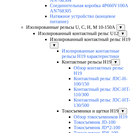
AN768304
Соединительная коробка 4P660V100A
AN768305
Натяжное устройство (концевое
питание)
Изолированные рельсы U, C, H, M 10-150А
▼
Изолированный контактный рельс U12
▼
Изолированный контактный рельс Н19
▼
Изолированные контактные
рельсы Н19 характеристики
Контактные рельсы H19
▼
Обзор контактных рельс
H19
Контактный рельс JDC-H-
100/150
Контактный рельс JDC-HT-
110/300
Контактный рельс JDC-HT-
130/500
Токосъемники и щетки H19
▼
Обзор токосъемников H19
Токосъемник JD-100
Токосъемник JD*2-100
Токосъемник JDS-100