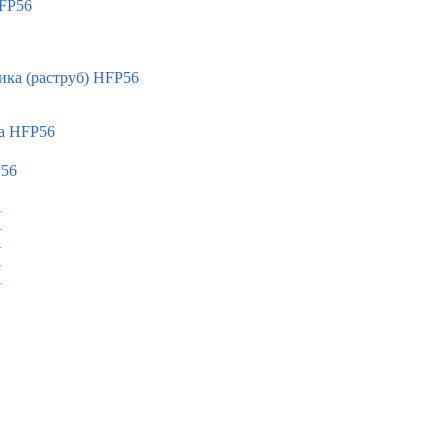
FP56
ка (раструб) HFP56
а HFP56
P56
A
A
A
A
A