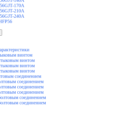
 56GJT-140A
 56GJT-170A
 56GJT-210A
 56GJT-240A
 HFP56
арактеристики
тыковым винтом
стыковым винтом
стыковым винтом
стыковым винтом
лтовым соединением
олтовым соединением
олтовым соединением
олтовым соединением
болтовым соединением
болтовым соединением