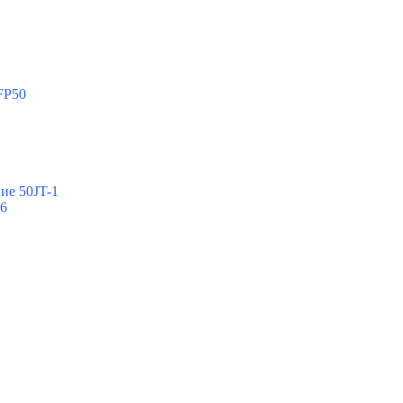
FP50
ие 50JT-1
-6