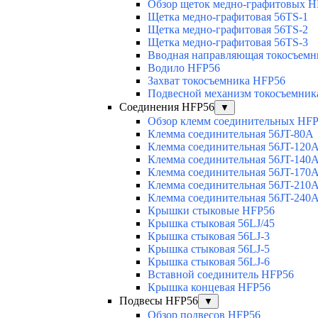
Обзор щеток медно-графитовых H
Щетка медно-графитовая 56TS-1
Щетка медно-графитовая 56TS-2
Щетка медно-графитовая 56TS-3
Вводная направляющая токосъемни
Водило HFP56
Захват токосъемника HFP56
Подвесной механизм токосъемник
Соединения HFP56
▼
Обзор клемм соединительных HF
Клемма соединительная 56JT-80A
Клемма соединительная 56JT-120
Клемма соединительная 56JT-140
Клемма соединительная 56JT-170
Клемма соединительная 56JT-210
Клемма соединительная 56JT-240
Крышки стыковые HFP56
Крышка стыковая 56LJ/45
Крышка стыковая 56LJ-3
Крышка стыковая 56LJ-5
Крышка стыковая 56LJ-6
Вставной соединитель HFP56
Крышка концевая HFP56
Подвесы HFP56
▼
Обзор подвесов HFP56