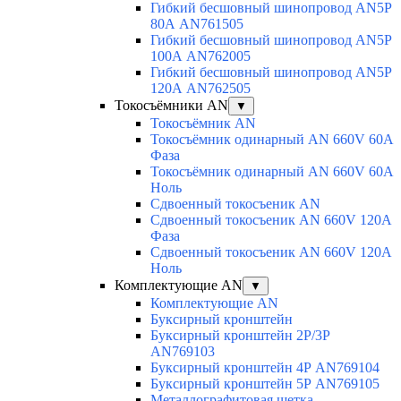
Гибкий бесшовный шинопровод AN5P
80А AN761505
Гибкий бесшовный шинопровод AN5P
100А AN762005
Гибкий бесшовный шинопровод AN5P
120А AN762505
Токосъёмники AN
▼
Токосъёмник AN
Токосъёмник одинарный AN 660V 60A
Фаза
Токосъёмник одинарный AN 660V 60A
Ноль
Сдвоенный токосъеник AN
Сдвоенный токосъеник AN 660V 120A
Фаза
Сдвоенный токосъеник AN 660V 120A
Ноль
Комплектующие AN
▼
Комплектующие AN
Буксирный кронштейн
Буксирный кронштейн 2Р/3Р
AN769103
Буксирный кронштейн 4Р AN769104
Буксирный кронштейн 5Р AN769105
Металлографитовая щетка