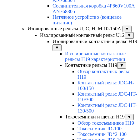
AN768304
Соединительная коробка 4P660V100A
AN768305
Натяжное устройство (концевое
питание)
Изолированные рельсы U, C, H, M 10-150А
▼
Изолированный контактный рельс U12
▼
Изолированный контактный рельс Н19
▼
Изолированные контактные
рельсы Н19 характеристики
Контактные рельсы H19
▼
Обзор контактных рельс
H19
Контактный рельс JDC-H-
100/150
Контактный рельс JDC-HT-
110/300
Контактный рельс JDC-HT-
130/500
Токосъемники и щетки H19
▼
Обзор токосъемников H19
Токосъемник JD-100
Токосъемник JD*2-100
Токосъемник JDS-100