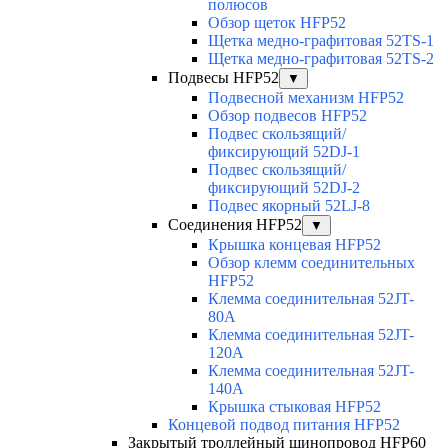
полюсов
Обзор щеток HFP52
Щетка медно-графитовая 52TS-1
Щетка медно-графитовая 52TS-2
Подвесы HFP52
▼
Подвесной механизм HFP52
Обзор подвесов HFP52
Подвес скользящий/
фиксирующий 52DJ-1
Подвес скользящий/
фиксирующий 52DJ-2
Подвес якорный 52LJ-8
Соединения HFP52
▼
Крышка концевая HFP52
Обзор клемм соединительных
HFP52
Клемма соединительная 52JT-
80A
Клемма соединительная 52JT-
120A
Клемма соединительная 52JT-
140A
Крышка стыковая HFP52
Концевой подвод питания HFP52
Закрытый троллейный шинопровод HFP60