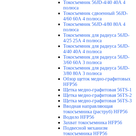
Токосъемник 56JD-4/40 40А 4
полюса
Токосъемник сдвоенный 56JD-
4/60 60А 4 полюса
Токосъемник 56JD-4/80 80А 4
полюса
Токосъемник для радиуса 56JD-
4/25 25А 4 полюса
Токосъемник для радиуса 56JD-
4/40 40А 4 полюса
Токосъемник для радиуса 56JD-
3/60 60А 3 полюса
Токосъемник для радиуса 56JD-
3/80 80А 3 полюса
Обзор щеток медно-графитовых
HFP56
Щетка медно-графитовая 56TS-1
Щетка медно-графитовая 56TS-2
Щетка медно-графитовая 56TS-3
Вводная направляющая
токосъемника (раструб) HFP56
Водило HFP56
Захват токосъемника HFP56
Подвесной механизм
токосъемника HFP56