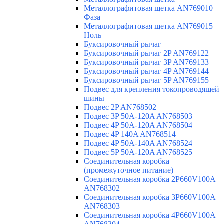
Металлографитовая щетка AN769010
Фаза
Металлографитовая щетка AN769015
Ноль
Буксировочный рычаг
Буксировочный рычаг 2P AN769122
Буксировочный рычаг 3P AN769133
Буксировочный рычаг 4P AN769144
Буксировочный рычаг 5P AN769155
Подвес для крепления токопроводящей
шины
Подвес 2P AN768502
Подвес 3P 50A-120A AN768503
Подвес 4P 50A-120A AN768504
Подвес 4P 140A AN768514
Подвес 4P 50A-140A AN768524
Подвес 5P 50A-120A AN768525
Соединительная коробка
(промежуточное питание)
Соединительная коробка 2P660V100A
AN768302
Соединительная коробка 3P660V100A
AN768303
Соединительная коробка 4P660V100A