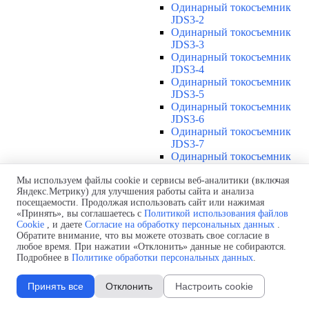
Одинарный токосъемник
JDS3-2
Одинарный токосъемник
JDS3-3
Одинарный токосъемник
JDS3-4
Одинарный токосъемник
JDS3-5
Одинарный токосъемник
JDS3-6
Одинарный токосъемник
JDS3-7
Одинарный токосъемник
JDS3-8
Одинарный токосъемник
Мы используем файлы cookie и сервисы веб-аналитики (включая
Яндекс.Метрику) для улучшения работы сайта и анализа
JDS3-9
посещаемости. Продолжая использовать сайт или нажимая
Одинарный токосъемник
«Принять», вы соглашаетесь с
Политикой использования файлов
JDS3-10
Cookie
, и даете
Согласие на обработку персональных данных
.
Одинарный токосъемник
Обратите внимание, что вы можете отозвать свое согласие в
JDS3-11
любое время. При нажатии «Отклонить» данные не собираются.
Одинарный токосъемник
Подробнее в
Политике обработки персональных данных
.
JDS3-12
Соединения U12
▼
Принять все
Отклонить
Настроить cookie
Защитная оболочка для
соединений U12