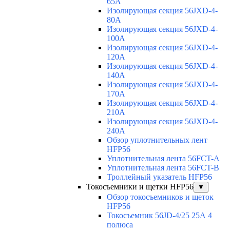
65A
Изолирующая секция 56JXD-4-
80A
Изолирующая секция 56JXD-4-
100A
Изолирующая секция 56JXD-4-
120A
Изолирующая секция 56JXD-4-
140A
Изолирующая секция 56JXD-4-
170A
Изолирующая секция 56JXD-4-
210A
Изолирующая секция 56JXD-4-
240A
Обзор уплотнительных лент
HFP56
Уплотнительная лента 56FCT-A
Уплотнительная лента 56FCT-B
Троллейный указатель HFP56
Токосъемники и щетки HFP56
▼
Обзор токосъемников и щеток
HFP56
Токосъемник 56JD-4/25 25А 4
полюса