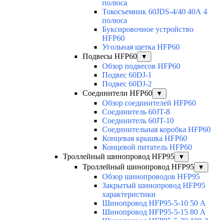
полюса
Токосъемник 60JDS-4/40 40А 4
полюса
Буксировочное устройство
HFP60
Угольная щетка HFP60
Подвесы HFP60
▼
Обзор подвесов HFP60
Подвес 60DJ-1
Подвес 60DJ-2
Соединители HFP60
▼
Обзор соединителей HFP60
Соединитель 60JT-8
Соединитель 60JT-10
Соединительная коробка HFP60
Концевая крышка HFP60
Концевой питатель HFP60
Троллейный шинопровод HFP95
▼
Троллейный шинопровод HFP95
▼
Обзор шинопроводов HFP95
Закрытый шинопровод HFP95
характеристики
Шинопровод HFP95-5-10 50 А
Шинопровод HFP95-5-15 80 А