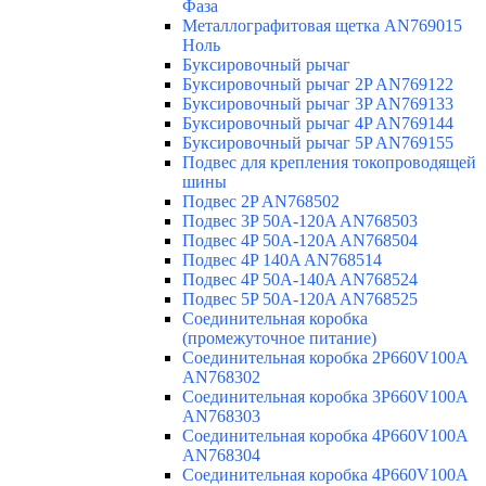
Фаза
Металлографитовая щетка AN769015
Ноль
Буксировочный рычаг
Буксировочный рычаг 2P AN769122
Буксировочный рычаг 3P AN769133
Буксировочный рычаг 4P AN769144
Буксировочный рычаг 5P AN769155
Подвес для крепления токопроводящей
шины
Подвес 2P AN768502
Подвес 3P 50A-120A AN768503
Подвес 4P 50A-120A AN768504
Подвес 4P 140A AN768514
Подвес 4P 50A-140A AN768524
Подвес 5P 50A-120A AN768525
Соединительная коробка
(промежуточное питание)
Соединительная коробка 2P660V100A
AN768302
Соединительная коробка 3P660V100A
AN768303
Соединительная коробка 4P660V100A
AN768304
Соединительная коробка 4P660V100A