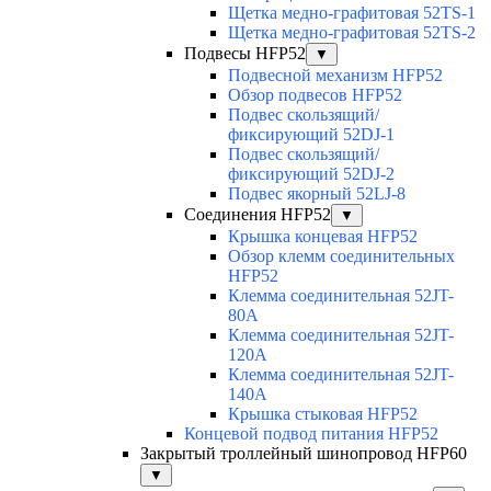
Щетка медно-графитовая 52TS-1
Щетка медно-графитовая 52TS-2
Подвесы HFP52
▼
Подвесной механизм HFP52
Обзор подвесов HFP52
Подвес скользящий/
фиксирующий 52DJ-1
Подвес скользящий/
фиксирующий 52DJ-2
Подвес якорный 52LJ-8
Соединения HFP52
▼
Крышка концевая HFP52
Обзор клемм соединительных
HFP52
Клемма соединительная 52JT-
80A
Клемма соединительная 52JT-
120A
Клемма соединительная 52JT-
140A
Крышка стыковая HFP52
Концевой подвод питания HFP52
Закрытый троллейный шинопровод HFP60
▼