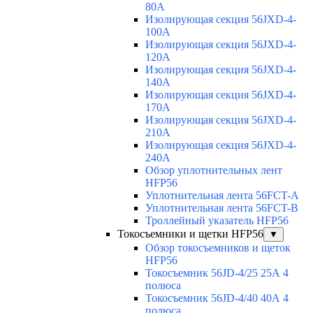
80A
Изолирующая секция 56JXD-4-
100A
Изолирующая секция 56JXD-4-
120A
Изолирующая секция 56JXD-4-
140A
Изолирующая секция 56JXD-4-
170A
Изолирующая секция 56JXD-4-
210A
Изолирующая секция 56JXD-4-
240A
Обзор уплотнительных лент
HFP56
Уплотнительная лента 56FCT-A
Уплотнительная лента 56FCT-B
Троллейный указатель HFP56
Токосъемники и щетки HFP56
▼
Обзор токосъемников и щеток
HFP56
Токосъемник 56JD-4/25 25А 4
полюса
Токосъемник 56JD-4/40 40А 4
полюса