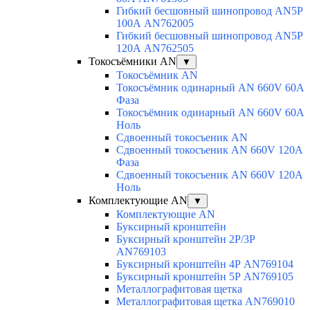
Гибкий бесшовный шинопровод AN5P
100А AN762005
Гибкий бесшовный шинопровод AN5P
120А AN762505
Токосъёмники AN
▼
Токосъёмник AN
Токосъёмник одинарный AN 660V 60A
Фаза
Токосъёмник одинарный AN 660V 60A
Ноль
Сдвоенный токосъеник AN
Сдвоенный токосъеник AN 660V 120A
Фаза
Сдвоенный токосъеник AN 660V 120A
Ноль
Комплектующие AN
▼
Комплектующие AN
Буксирный кронштейн
Буксирный кронштейн 2Р/3Р
AN769103
Буксирный кронштейн 4Р AN769104
Буксирный кронштейн 5Р AN769105
Металлографитовая щетка
Металлографитовая щетка AN769010