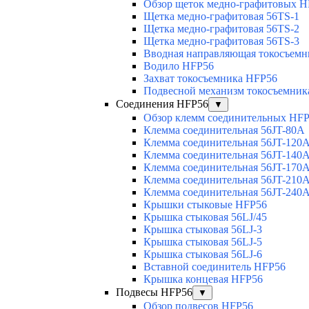
Обзор щеток медно-графитовых H
Щетка медно-графитовая 56TS-1
Щетка медно-графитовая 56TS-2
Щетка медно-графитовая 56TS-3
Вводная направляющая токосъемни
Водило HFP56
Захват токосъемника HFP56
Подвесной механизм токосъемник
Соединения HFP56
▼
Обзор клемм соединительных HF
Клемма соединительная 56JT-80A
Клемма соединительная 56JT-120
Клемма соединительная 56JT-140
Клемма соединительная 56JT-170
Клемма соединительная 56JT-210
Клемма соединительная 56JT-240
Крышки стыковые HFP56
Крышка стыковая 56LJ/45
Крышка стыковая 56LJ-3
Крышка стыковая 56LJ-5
Крышка стыковая 56LJ-6
Вставной соединитель HFP56
Крышка концевая HFP56
Подвесы HFP56
▼
Обзор подвесов HFP56