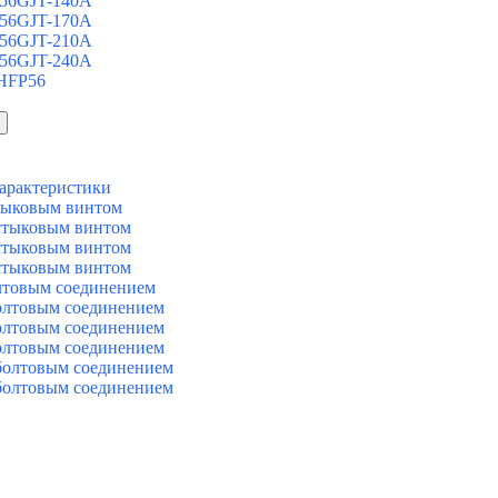
 56GJT-140A
 56GJT-170A
 56GJT-210A
 56GJT-240A
 HFP56
арактеристики
тыковым винтом
стыковым винтом
стыковым винтом
стыковым винтом
лтовым соединением
олтовым соединением
олтовым соединением
олтовым соединением
болтовым соединением
болтовым соединением