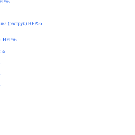
FP56
ка (раструб) HFP56
а HFP56
P56
A
A
A
A
A