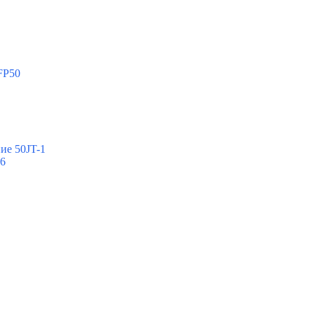
FP50
ие 50JT-1
-6